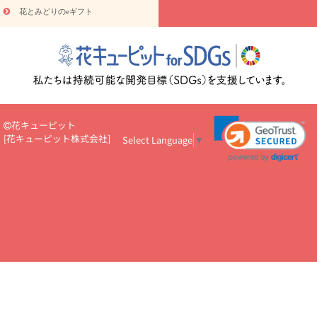
読み物
やみ・
10000円～
花とみどりのeギフト
注目されている記事
365日の誕生花カレンダー
開店・開業祝
いのマナー
定年退職祝いのマナー
お祝いを贈るときのマナー・
ルール
花キューピットのお祝いコラム一覧
誕生日のお花を「色
彩心理学」で選ぶ方法
結婚祝いの予算相場
出産祝いお役立ち情
報
転職祝いのマナー基礎知識
ペットのお祝いワンポイントアド
バイス
スタンド花（フラスタ）のマナー
お見舞いのマナーとル
ール
新築引っ越し祝いコラム
お祝い花のマナー総まとめ
職
花キューピット
場上司や先輩へ贈るお祝い花の正解は？
開店祝いの花 選び方ガイ
[
花キューピット株式会社
]
Select Language
▼
ド（早見表あり）
お供えを贈るときのマナー・ルール
花キューピットのお供え・
お悔やみ・仏花コラム一覧
花キューピットの仏花のルール・マナ
ーQ&A
ペットの供花の基礎知識とペットロスを癒す向き合い方
一周忌のマナー
四十九日の基礎知識
お盆のルール・マナー
お彼岸のルール・マナー
キリスト教のお葬式の流れ【マナー基礎
知識】
お供え花のマナー総まとめ
仏花の選び方ガイド（早見表
あり)
花キューピット×専門家
CO2排出量削減 / SDGsを考える
プロ直伝10のテクニック
花美人5人の「花のある暮らし」
美
しい“花とお祝い”の世界
花贈りをもっと楽しみたい
男性は花を
もらってうれしい？アンケート
テレワークにおすすめの観葉植
物・花
室内でお花の写真を撮るポイントを紹介
フラワーアレン