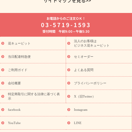
サイトマップを見る>>
よく贈られる花
お祝いの花特集
誕生日フラワーギフト特集
お電話からのご注文ＯＫ！
8月の誕生花(トルコキキョウ)
開店・開業祝い
退職祝い
結
03-5719-1593
婚記念日
お供え・お悔やみ
お供え・お悔やみの花
四十九日
受付時間 午前9:00～午後5:30
法要以降に贈る花
通夜・葬儀に贈る花
胡蝶蘭・花鉢
プリザ
ーブドフラワー
季節のイベント
ひまわり ギフト・プレゼント
法人のお客様は
季節のイベント
花キューピット
特集
お盆 花（新盆・初盆）
お盆 花（新
ビジネス花キューピット
盆・初盆）
お盆 花（新盆・初盆）
お盆・お供え 花とセットギ
フト
お盆・お供え プリザーブドフラワー
ひまわり ギフト・プ
当日配達特急便
セミオーダー
レゼント特集
夏の花贈り・お中元・暑中見舞い 花のギフト特集
敬老の日におくる花ギフト・プレゼント特集
敬老の日におくる
ご利用ガイド
よくある質問
花ギフト・プレゼント特集
敬老の日 花のおすすめランキング
敬
老の日 花鉢植えのギフト・プレゼント特集
敬老の日 花とセットギ
会社概要
プライバシーポリシー
フト・プレゼント特集
敬老の日の花 全てのギフト一覧
キャン
誕生日の花を
特定商取引に関する法律に基づく表
ペーン
「きょう誕生日なんです」キャンペーン
X（旧Twitter）
示
探す
誕生日フラワーギフト
誕生日フラワーギフト特集
誕生
日フラワーギフト商品一覧
バラ
ユリ
トルコキキョウ
8月の
facebook
Instagram
誕生花(トルコキキョウ)
9月の誕生花(リンドウ)
誕生日セット
ギフト
キャンペーン
「きょう誕生日なんです」キャンペーン
YouTube
LINE
用途から探す
お祝いの花特集
当日配達特急便
お祝い商品