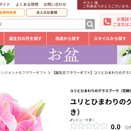
ゲスト 様
ガイド
よくある質問
お問い合わせ
ご利用ありがとうございます
配達特急便
法人のお客様
お電話
ご注文は
誕生日の花を探す
用途から探す
スタイルから探す
レンジメントのフラワーギフト
【誕生日フラワーギフト】ユリとひまわりのグラ
ユリとひまわりのグラスブーケ（花瓶付
ユリとひまわりの
き）
レビューを書く
0.0
（0