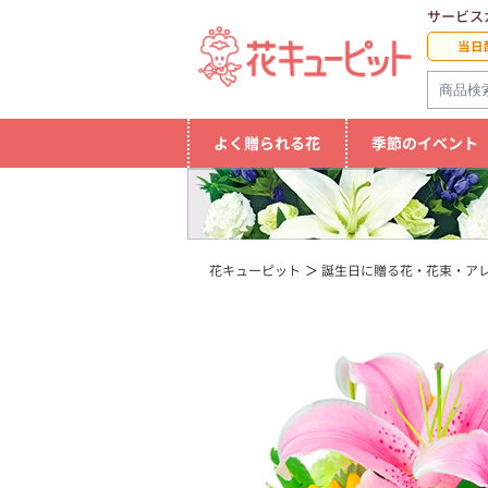
サービス
当日
よく贈られる花
季節のイベント
花キューピット
誕生日に贈る花・花束・ア