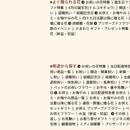
よく贈られる花
お祝いの花特集
誕生日フ
フト特集
8月の誕生花(トルコキキョウ)
開店・
い
退職祝い
結婚記念日
お供え・お悔やみ
え・お悔やみの花
四十九日法要以降に贈る花
儀に贈る花
胡蝶蘭・花鉢
プリザーブドフラワ
節のイベント
ひまわり ギフト・プレゼント特集
花（新盆・初盆）
用途から探す
お祝いの花特集
当日配達特
祝い商品一覧
お祝い
開店・開業祝い
新築・
し祝い
退職祝い
結婚記念日
結婚祝い
出
退院祝い・快気祝い
還暦祝い・長寿祝い
プチ
ペットのお祝いフラワー
お中元・暑中見舞い
日
お供え・お悔やみ
当日配達特急便 お供え
え・お悔やみ商品一覧
お供え・お悔やみの花
法要以降に贈る花
通夜・葬儀に贈る花
お供え
セットギフト
お供え プリザーブドフラワー
ペ
お供えフラワー
お盆（新盆・初盆）
その他
返し
お見舞い
お取り寄せギフト
ビジネス用
宅用
観葉植物
ミディ胡蝶蘭
プリザーブドフ