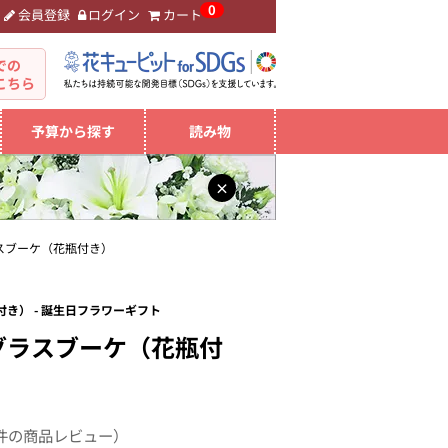
0
会員登録
ログイン
カート
。
での
こちら
予算から探す
読み物
×
スブーケ（花瓶付き）
き） - 誕生日フラワーギフト
グラスブーケ（花瓶付
件の商品レビュー）