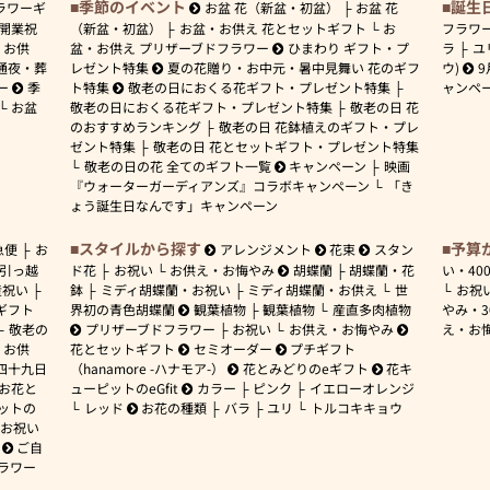
季節のイベント
誕生
ラワーギ
お盆 花（新盆・初盆）
お盆 花
開業祝
（新盆・初盆）
お盆・お供え 花とセットギフト
お
フラワ
お供
盆・お供え プリザーブドフラワー
ひまわり ギフト・プ
ラ
ユ
通夜・葬
レゼント特集
夏の花贈り・お中元・暑中見舞い 花のギフ
ウ)
9
ー
季
ト特集
敬老の日におくる花ギフト・プレゼント特集
ャンペ
お盆
敬老の日におくる花ギフト・プレゼント特集
敬老の日 花
のおすすめランキング
敬老の日 花鉢植えのギフト・プレ
ゼント特集
敬老の日 花とセットギフト・プレゼント特集
敬老の日の花 全てのギフト一覧
キャンペーン
映画
『ウォーターガーディアンズ』コラボキャンペーン
「き
ょう誕生日なんです」キャンペーン
スタイルから探す
予算
急便
お
アレンジメント
花束
スタン
引っ越
ド花
お祝い
お供え・お悔やみ
胡蝶蘭
胡蝶蘭・花
い・
40
産祝い
鉢
ミディ胡蝶蘭・お祝い
ミディ胡蝶蘭・お供え
世
お祝
ギフト
界初の青色胡蝶蘭
観葉植物
観葉植物
産直多肉植物
やみ・
敬老の
プリザーブドフラワー
お祝い
お供え・お悔やみ
え・お
お供
花とセットギフト
セミオーダー
プチギフト
四十九日
（hanamore -ハナモア-）
花とみどりのeギフト
花キ
 お花と
ューピットのeGfit
カラー
ピンク
イエローオレンジ
ットの
レッド
お花の種類
バラ
ユリ
トルコキキョウ
お祝い
ご自
ラワー