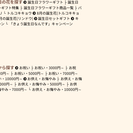
日の花を探す
誕生日フラワーギフト
誕生日
ーギフト特集
誕生日フラワーギフト商品一覧
バ
リ
トルコキキョウ
8月の誕生花(トルコキキョ
月の誕生花(リンドウ)
誕生日セットギフト
キ
ーン
「きょう誕生日なんです」キャンペーン
から探す
お祝い
お祝い・
3000円～
お祝
00円～
お祝い・
5000円～
お祝い・
7000円～
い・
10000円～
お供え・お悔やみ
お供え・お悔
3000円～
お供え・お悔やみ・
5000円～
お供
悔やみ・
7000円～
お供え・お悔やみ・
10000円～