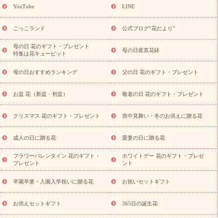
(トルコキキョウ)
9月の誕生花(リンドウ)
誕生日セットギフト
YouTube
LINE
用途か
キャンペーン
「きょう誕生日なんです」キャンペーン
ら探す
お祝いの花特集
当日配達特急便
お祝い商品一覧
お
ごっこランド
公式ブログ“花だより”
祝い
開店・開業祝い
新築・引っ越し祝い
退職祝い
結婚記
念日
結婚祝い
出産祝い
退院祝い・快気祝い
還暦祝い・長
母の日 花のギフト・プレゼント
母の日産直花鉢
特集は花キューピット
寿祝い
プチギフト
ペットのお祝いフラワー
お中元・暑中見
舞い
敬老の日
お供え・お悔やみ
当日配達特急便 お供え
お
母の日おすすめランキング
父の日 花のギフト・プレゼント
供え・お悔やみ商品一覧
お供え・お悔やみの花
四十九日法要以
降に贈る花
通夜・葬儀に贈る花
お供え お花とセットギフト
お盆 花（新盆・初盆）
敬老の日 花のギフト・プレゼント
お供え プリザーブドフラワー
ペットのお供えフラワー
お盆（新
盆・初盆）
その他
お祝い返し
お見舞い
お取り寄せギフト
ビジネス用
ご自宅用
観葉植物
ミディ胡蝶蘭
プリザーブ
クリスマス 花のギフト・プレゼント
喪中見舞い・冬のお供えに贈る花
スタイルから探す
ドフラワー
アレンジメント
花束
スタ
ンド花
お祝い
お供え・お悔やみ
胡蝶蘭
胡蝶蘭・花鉢
ミ
成人の日に贈る花
愛妻の日に贈る花
ディ胡蝶蘭・お祝い
ミディ胡蝶蘭・お供え
世界初の青色胡蝶蘭
フラワーバレンタイン 花のギフト・
ホワイトデー 花のギフト・プレゼ
観葉植物
観葉植物
産直多肉植物
プリザーブドフラワー
プレゼント
ント
お祝い
お供え・お悔やみ
花とセットギフト
セミオーダー
プチギフト（hanamore -ハナモア-）
花とみどりのeギフト
花
卒園卒業・入園入学祝いに贈る花
お祝いセットギフト
キューピットのeGfit
カラー
ピンク
イエローオレンジ
レッ
予算から探す
ド
お花の種類
バラ
ユリ
トルコキキョウ
お供えセットギフト
365日の誕生花
お祝い
お祝い・
3000円～
お祝い・
4000円～
お祝い・