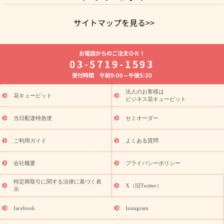
サイトマップを見る>>
よく贈られる花
お祝いの花特集
誕生日フラワーギフト特集
お電話からのご注文ＯＫ！
8月の誕生花(トルコキキョウ)
開店・開業祝い
退職祝い
結
03-5719-1593
婚記念日
お供え・お悔やみ
お供え・お悔やみの花
四十九日
受付時間 午前9:00～午後5:30
法要以降に贈る花
通夜・葬儀に贈る花
胡蝶蘭・花鉢
プリザ
ーブドフラワー
季節のイベント
ひまわり ギフト・プレゼント
法人のお客様は
季節のイベント
花キューピット
特集
お盆 花（新盆・初盆）
お盆 花（新
ビジネス花キューピット
盆・初盆）
お盆 花（新盆・初盆）
お盆・お供え 花とセットギ
フト
お盆・お供え プリザーブドフラワー
ひまわり ギフト・プ
当日配達特急便
セミオーダー
レゼント特集
夏の花贈り・お中元・暑中見舞い 花のギフト特集
敬老の日におくる花ギフト・プレゼント特集
敬老の日におくる
ご利用ガイド
よくある質問
花ギフト・プレゼント特集
敬老の日 花のおすすめランキング
敬
老の日 花鉢植えのギフト・プレゼント特集
敬老の日 花とセットギ
会社概要
プライバシーポリシー
フト・プレゼント特集
敬老の日の花 全てのギフト一覧
キャン
ペーン
映画『ウォーターガーディアンズ』コラボキャンペーン
特定商取引に関する法律に基づく表
X（旧Twitter）
示
誕生日の花を探す
「きょう誕生日なんです」キャンペーン
誕生日フラワーギフト
誕生日フラワーギフト特集
誕生日フラワ
facebook
Instagram
ーギフト商品一覧
バラ
ユリ
トルコキキョウ
8月の誕生花