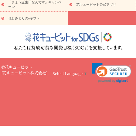
5000円～
お祝い・
7000円～
お祝い・
10000円～
お供え・お
「きょう誕生日なんです」キャンペ
花キューピット公式アプリ
ーン
悔やみ
お供え・お悔やみ・
3000円～
お供え・お悔やみ・
5000
円～
お供え・お悔やみ・
7000円～
お供え・お悔やみ・
10000
花とみどりのeギフト
読み物
円～
注目されている記事
365日の誕生花カレンダー
開店・開業祝
いのマナー
定年退職祝いのマナー
お祝いを贈るときのマナー・
ルール
花キューピットのお祝いコラム一覧
誕生日のお花を「色
彩心理学」で選ぶ方法
結婚祝いの予算相場
出産祝いお役立ち情
報
転職祝いのマナー基礎知識
ペットのお祝いワンポイントアド
バイス
スタンド花（フラスタ）のマナー
お見舞いのマナーとル
花キューピット
ール
新築引っ越し祝いコラム
お祝い花のマナー総まとめ
職
[
花キューピット株式会社
]
Select Language
▼
場上司や先輩へ贈るお祝い花の正解は？
開店祝いの花 選び方ガイ
ド（早見表あり）
お供えを贈るときのマナー・ルール
花キューピットのお供え・
お悔やみ・仏花コラム一覧
花キューピットの仏花のルール・マナ
ーQ&A
ペットの供花の基礎知識とペットロスを癒す向き合い方
一周忌のマナー
四十九日の基礎知識
お盆のルール・マナー
お彼岸のルール・マナー
キリスト教のお葬式の流れ【マナー基礎
知識】
お供え花のマナー総まとめ
仏花の選び方ガイド（早見表
あり)
花キューピット×専門家
CO2排出量削減 / SDGsを考える
プロ直伝10のテクニック
花美人5人の「花のある暮らし」
美