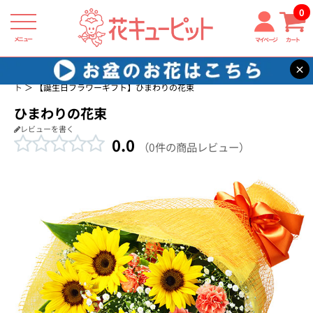
0
メニュー
マイページ
カート
×
花キューピット
誕生日に贈る花・花束・アレンジメントのフラワーギフ
ト
【誕生日フラワーギフト】ひまわりの花束
ひまわりの花束
レビューを書く
0.0
（0件の商品レビュー）