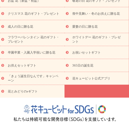
お盆 花（新盆・初盆）
敬老の日 花のギフト・プレゼント
お供え プリザーブドフラワー
ペットのお供えフラワー
お盆（新
盆・初盆）
その他
お祝い返し
お見舞い
お取り寄せギフト
ビジネス用
ご自宅用
観葉植物
ミディ胡蝶蘭
プリザーブ
クリスマス 花のギフト・プレゼント
喪中見舞い・冬のお供えに贈る花
スタイルから探す
ドフラワー
アレンジメント
花束
スタ
ンド花
お祝い
お供え・お悔やみ
胡蝶蘭
胡蝶蘭・花鉢
ミ
成人の日に贈る花
愛妻の日に贈る花
ディ胡蝶蘭・お祝い
ミディ胡蝶蘭・お供え
世界初の青色胡蝶蘭
フラワーバレンタイン 花のギフト・
ホワイトデー 花のギフト・プレゼ
観葉植物
観葉植物
産直多肉植物
プリザーブドフラワー
プレゼント
ント
お祝い
お供え・お悔やみ
花とセットギフト
セミオーダー
プチギフト（hanamore -ハナモア-）
花とみどりのeギフト
花
卒園卒業・入園入学祝いに贈る花
お祝いセットギフト
キューピットのeGfit
カラー
ピンク
イエローオレンジ
レッ
予算から探す
ド
お花の種類
バラ
ユリ
トルコキキョウ
お供えセットギフト
365日の誕生花
お祝い
お祝い・
3000円～
お祝い・
4000円～
お祝い・
5000円～
お祝い・
7000円～
お祝い・
10000円～
お供え・お
「きょう誕生日なんです」キャンペ
花キューピット公式アプリ
ーン
悔やみ
お供え・お悔やみ・
3000円～
お供え・お悔やみ・
5000
円～
お供え・お悔やみ・
7000円～
お供え・お悔やみ・
10000
花とみどりのeギフト
読み物
円～
注目されている記事
365日の誕生花カレンダー
開店・開業祝
いのマナー
定年退職祝いのマナー
お祝いを贈るときのマナー・
ルール
花キューピットのお祝いコラム一覧
誕生日のお花を「色
彩心理学」で選ぶ方法
結婚祝いの予算相場
出産祝いお役立ち情
報
転職祝いのマナー基礎知識
ペットのお祝いワンポイントアド