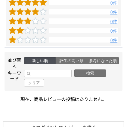
0件
0件
0件
0件
0件
並び替
新しい順
評価の高い順
参考になった順
え
キーワ
検索
ード
クリア
現在、商品レビューの投稿はありません。