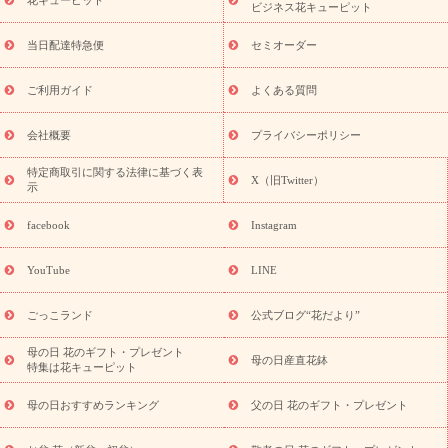
季節のイベント
特集
お盆 花（新盆・初盆）
お盆 花（新
ビジネス花キューピット
盆・初盆）
お盆 花（新盆・初盆）
お盆・お供え 花とセットギ
フト
お盆・お供え プリザーブドフラワー
ひまわり ギフト・プ
当日配達特急便
セミオーダー
レゼント特集
夏の花贈り・お中元・暑中見舞い 花のギフト特集
敬老の日におくる花ギフト・プレゼント特集
敬老の日におくる
ご利用ガイド
よくある質問
花ギフト・プレゼント特集
敬老の日 花のおすすめランキング
敬
老の日 花鉢植えのギフト・プレゼント特集
敬老の日 花とセットギ
会社概要
プライバシーポリシー
フト・プレゼント特集
敬老の日の花 全てのギフト一覧
キャン
ペーン
映画『ウォーターガーディアンズ』コラボキャンペーン
特定商取引に関する法律に基づく表
X（旧Twitter）
示
誕生日の花を探す
「きょう誕生日なんです」キャンペーン
誕生日フラワーギフト
誕生日フラワーギフト特集
誕生日フラワ
facebook
Instagram
ーギフト商品一覧
バラ
ユリ
トルコキキョウ
8月の誕生花
(トルコキキョウ)
9月の誕生花(リンドウ)
誕生日セットギフト
YouTube
LINE
用途か
キャンペーン
「きょう誕生日なんです」キャンペーン
ら探す
お祝いの花特集
当日配達特急便
お祝い商品一覧
お
ごっこランド
公式ブログ“花だより”
祝い
開店・開業祝い
新築・引っ越し祝い
退職祝い
結婚記
念日
結婚祝い
出産祝い
退院祝い・快気祝い
還暦祝い・長
母の日 花のギフト・プレゼント
母の日産直花鉢
特集は花キューピット
寿祝い
プチギフト
ペットのお祝いフラワー
お中元・暑中見
舞い
敬老の日
お供え・お悔やみ
当日配達特急便 お供え
お
母の日おすすめランキング
父の日 花のギフト・プレゼント
供え・お悔やみ商品一覧
お供え・お悔やみの花
四十九日法要以
降に贈る花
通夜・葬儀に贈る花
お供え お花とセットギフト