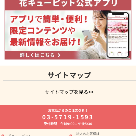
サイトマップ
サイトマップを見る>>
よく贈られる花
お祝いの花特集
誕生日フラワーギフト特集
お電話からのご注文ＯＫ！
8月の誕生花(トルコキキョウ)
開店・開業祝い
退職祝い
結
03-5719-1593
婚記念日
お供え・お悔やみ
お供え・お悔やみの花
四十九日
受付時間 午前9:00～午後5:30
法要以降に贈る花
通夜・葬儀に贈る花
胡蝶蘭・花鉢
プリザ
ーブドフラワー
季節のイベント
ひまわり ギフト・プレゼント
法人のお客様は
花キューピット