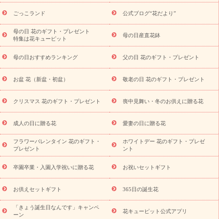
ら探す
お祝いの花特集
当日配達特急便
お祝い商品一覧
お
ごっこランド
公式ブログ“花だより”
祝い
開店・開業祝い
新築・引っ越し祝い
退職祝い
結婚記
念日
結婚祝い
出産祝い
退院祝い・快気祝い
還暦祝い・長
母の日 花のギフト・プレゼント
母の日産直花鉢
特集は花キューピット
寿祝い
プチギフト
ペットのお祝いフラワー
お中元・暑中見
舞い
敬老の日
お供え・お悔やみ
当日配達特急便 お供え
お
母の日おすすめランキング
父の日 花のギフト・プレゼント
供え・お悔やみ商品一覧
お供え・お悔やみの花
四十九日法要以
降に贈る花
通夜・葬儀に贈る花
お供え お花とセットギフト
お盆 花（新盆・初盆）
敬老の日 花のギフト・プレゼント
お供え プリザーブドフラワー
ペットのお供えフラワー
お盆（新
盆・初盆）
その他
お祝い返し
お見舞い
お取り寄せギフト
ビジネス用
ご自宅用
観葉植物
ミディ胡蝶蘭
プリザーブ
クリスマス 花のギフト・プレゼント
喪中見舞い・冬のお供えに贈る花
スタイルから探す
ドフラワー
アレンジメント
花束
スタ
ンド花
お祝い
お供え・お悔やみ
胡蝶蘭
胡蝶蘭・花鉢
ミ
成人の日に贈る花
愛妻の日に贈る花
ディ胡蝶蘭・お祝い
ミディ胡蝶蘭・お供え
世界初の青色胡蝶蘭
フラワーバレンタイン 花のギフト・
ホワイトデー 花のギフト・プレゼ
観葉植物
観葉植物
産直多肉植物
プリザーブドフラワー
プレゼント
ント
お祝い
お供え・お悔やみ
花とセットギフト
セミオーダー
プチギフト（hanamore -ハナモア-）
花とみどりのeギフト
花
卒園卒業・入園入学祝いに贈る花
お祝いセットギフト
キューピットのeGfit
カラー
ピンク
イエローオレンジ
レッ
予算から探す
ド
お花の種類
バラ
ユリ
トルコキキョウ
お供えセットギフト
365日の誕生花
お祝い
お祝い・
3000円～
お祝い・
4000円～
お祝い・
5000円～
お祝い・
7000円～
お祝い・
10000円～
お供え・お
「きょう誕生日なんです」キャンペ
花キューピット公式アプリ
ーン
悔やみ
お供え・お悔やみ・
3000円～
お供え・お悔やみ・
5000