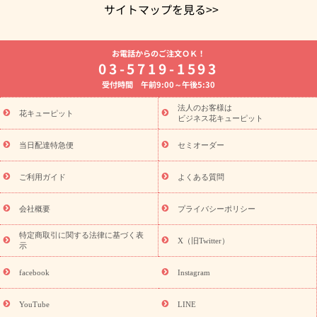
サイトマップを見る>>
よく贈られる花
お祝いの花特集
誕生日フラワーギフト特集
お電話からのご注文ＯＫ！
8月の誕生花(トルコキキョウ)
開店・開業祝い
退職祝い
結
03-5719-1593
婚記念日
お供え・お悔やみ
お供え・お悔やみの花
四十九日
受付時間 午前9:00～午後5:30
法要以降に贈る花
通夜・葬儀に贈る花
胡蝶蘭・花鉢
プリザ
ーブドフラワー
季節のイベント
ひまわり ギフト・プレゼント
法人のお客様は
季節のイベント
花キューピット
特集
お盆 花（新盆・初盆）
お盆 花（新
ビジネス花キューピット
盆・初盆）
お盆 花（新盆・初盆）
お盆・お供え 花とセットギ
フト
お盆・お供え プリザーブドフラワー
ひまわり ギフト・プ
当日配達特急便
セミオーダー
レゼント特集
夏の花贈り・お中元・暑中見舞い 花のギフト特集
敬老の日におくる花ギフト・プレゼント特集
敬老の日におくる
ご利用ガイド
よくある質問
花ギフト・プレゼント特集
敬老の日 花のおすすめランキング
敬
老の日 花鉢植えのギフト・プレゼント特集
敬老の日 花とセットギ
会社概要
プライバシーポリシー
フト・プレゼント特集
敬老の日の花 全てのギフト一覧
キャン
ペーン
映画『ウォーターガーディアンズ』コラボキャンペーン
特定商取引に関する法律に基づく表
X（旧Twitter）
示
誕生日の花を探す
「きょう誕生日なんです」キャンペーン
誕生日フラワーギフト
誕生日フラワーギフト特集
誕生日フラワ
facebook
Instagram
ーギフト商品一覧
バラ
ユリ
トルコキキョウ
8月の誕生花
(トルコキキョウ)
9月の誕生花(リンドウ)
誕生日セットギフト
YouTube
LINE
用途か
キャンペーン
「きょう誕生日なんです」キャンペーン