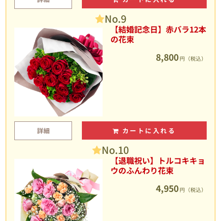
No.9
【結婚記念日】赤バラ12本
の花束
8,800
円（税込）
詳細
カートに入れる
No.10
【退職祝い】トルコキキョ
ウのふんわり花束
4,950
円（税込）