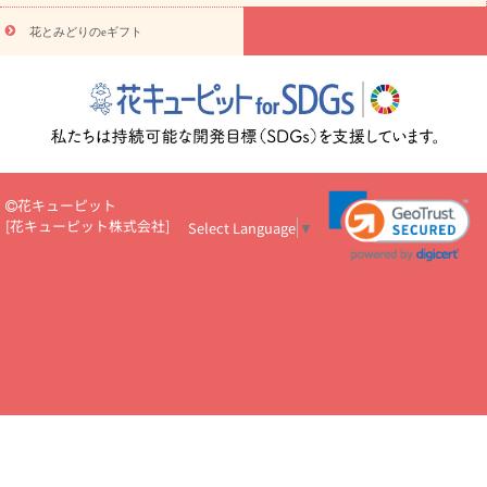
円～
お供え・お悔やみ・
7000円～
お供え・お悔やみ・
10000
花とみどりのeギフト
読み物
円～
注目されている記事
365日の誕生花カレンダー
開店・開業祝
いのマナー
定年退職祝いのマナー
お祝いを贈るときのマナー・
ルール
花キューピットのお祝いコラム一覧
誕生日のお花を「色
彩心理学」で選ぶ方法
結婚祝いの予算相場
出産祝いお役立ち情
報
転職祝いのマナー基礎知識
ペットのお祝いワンポイントアド
バイス
スタンド花（フラスタ）のマナー
お見舞いのマナーとル
花キューピット
ール
新築引っ越し祝いコラム
お祝い花のマナー総まとめ
職
[
花キューピット株式会社
]
Select Language
▼
場上司や先輩へ贈るお祝い花の正解は？
開店祝いの花 選び方ガイ
ド（早見表あり）
お供えを贈るときのマナー・ルール
花キューピットのお供え・
お悔やみ・仏花コラム一覧
花キューピットの仏花のルール・マナ
ーQ&A
ペットの供花の基礎知識とペットロスを癒す向き合い方
一周忌のマナー
四十九日の基礎知識
お盆のルール・マナー
お彼岸のルール・マナー
キリスト教のお葬式の流れ【マナー基礎
知識】
お供え花のマナー総まとめ
仏花の選び方ガイド（早見表
あり)
花キューピット×専門家
CO2排出量削減 / SDGsを考える
プロ直伝10のテクニック
花美人5人の「花のある暮らし」
美
しい“花とお祝い”の世界
花贈りをもっと楽しみたい
男性は花を
もらってうれしい？アンケート
テレワークにおすすめの観葉植