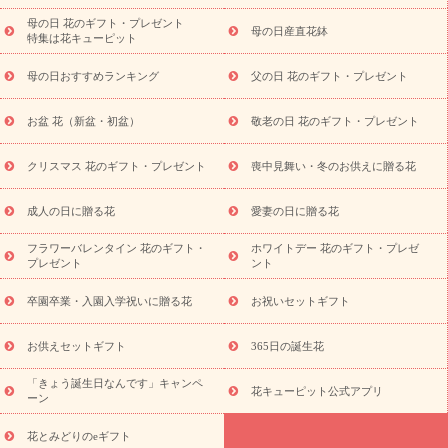
祝い
開店・開業祝い
新築・引っ越し祝い
退職祝い
結婚記
念日
結婚祝い
出産祝い
退院祝い・快気祝い
還暦祝い・長
母の日 花のギフト・プレゼント
母の日産直花鉢
特集は花キューピット
寿祝い
プチギフト
ペットのお祝いフラワー
お中元・暑中見
舞い
敬老の日
お供え・お悔やみ
当日配達特急便 お供え
お
母の日おすすめランキング
父の日 花のギフト・プレゼント
供え・お悔やみ商品一覧
お供え・お悔やみの花
四十九日法要以
降に贈る花
通夜・葬儀に贈る花
お供え お花とセットギフト
お盆 花（新盆・初盆）
敬老の日 花のギフト・プレゼント
お供え プリザーブドフラワー
ペットのお供えフラワー
お盆（新
盆・初盆）
その他
お祝い返し
お見舞い
お取り寄せギフト
ビジネス用
ご自宅用
観葉植物
ミディ胡蝶蘭
プリザーブ
クリスマス 花のギフト・プレゼント
喪中見舞い・冬のお供えに贈る花
スタイルから探す
ドフラワー
アレンジメント
花束
スタ
ンド花
お祝い
お供え・お悔やみ
胡蝶蘭
胡蝶蘭・花鉢
ミ
成人の日に贈る花
愛妻の日に贈る花
ディ胡蝶蘭・お祝い
ミディ胡蝶蘭・お供え
世界初の青色胡蝶蘭
フラワーバレンタイン 花のギフト・
ホワイトデー 花のギフト・プレゼ
観葉植物
観葉植物
産直多肉植物
プリザーブドフラワー
プレゼント
ント
お祝い
お供え・お悔やみ
花とセットギフト
セミオーダー
プチギフト（hanamore -ハナモア-）
花とみどりのeギフト
花
卒園卒業・入園入学祝いに贈る花
お祝いセットギフト
キューピットのeGfit
カラー
ピンク
イエローオレンジ
レッ
予算から探す
ド
お花の種類
バラ
ユリ
トルコキキョウ
お供えセットギフト
365日の誕生花
お祝い
お祝い・
3000円～
お祝い・
4000円～
お祝い・
5000円～
お祝い・
7000円～
お祝い・
10000円～
お供え・お
「きょう誕生日なんです」キャンペ
花キューピット公式アプリ
ーン
悔やみ
お供え・お悔やみ・
3000円～
お供え・お悔やみ・
5000
円～
お供え・お悔やみ・
7000円～
お供え・お悔やみ・
10000
花とみどりのeギフト