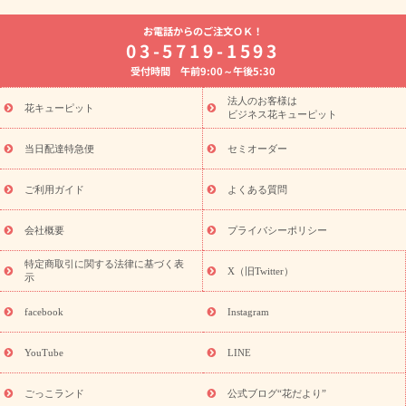
よく贈られる花
お祝いの花特集
誕生日フラワーギフト特集
お電話からのご注文ＯＫ！
8月の誕生花(トルコキキョウ)
開店・開業祝い
退職祝い
結
03-5719-1593
婚記念日
お供え・お悔やみ
お供え・お悔やみの花
四十九日
受付時間 午前9:00～午後5:30
法要以降に贈る花
通夜・葬儀に贈る花
胡蝶蘭・花鉢
プリザ
ーブドフラワー
季節のイベント
ひまわり ギフト・プレゼント
法人のお客様は
季節のイベント
花キューピット
特集
お盆 花（新盆・初盆）
お盆 花（新
ビジネス花キューピット
盆・初盆）
お盆 花（新盆・初盆）
お盆・お供え 花とセットギ
フト
お盆・お供え プリザーブドフラワー
ひまわり ギフト・プ
当日配達特急便
セミオーダー
レゼント特集
夏の花贈り・お中元・暑中見舞い 花のギフト特集
敬老の日におくる花ギフト・プレゼント特集
敬老の日におくる
ご利用ガイド
よくある質問
花ギフト・プレゼント特集
敬老の日 花のおすすめランキング
敬
老の日 花鉢植えのギフト・プレゼント特集
敬老の日 花とセットギ
会社概要
プライバシーポリシー
フト・プレゼント特集
敬老の日の花 全てのギフト一覧
キャン
ペーン
映画『ウォーターガーディアンズ』コラボキャンペーン
特定商取引に関する法律に基づく表
X（旧Twitter）
示
誕生日の花を探す
「きょう誕生日なんです」キャンペーン
誕生日フラワーギフト
誕生日フラワーギフト特集
誕生日フラワ
facebook
Instagram
ーギフト商品一覧
バラ
ユリ
トルコキキョウ
8月の誕生花
(トルコキキョウ)
9月の誕生花(リンドウ)
誕生日セットギフト
YouTube
LINE
用途か
キャンペーン
「きょう誕生日なんです」キャンペーン
ら探す
お祝いの花特集
当日配達特急便
お祝い商品一覧
お
ごっこランド
公式ブログ“花だより”