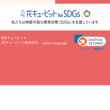
読み物
円～
注目されている記事
365日の誕生花カレンダー
開店・開業祝
いのマナー
定年退職祝いのマナー
お祝いを贈るときのマナー・
ルール
花キューピットのお祝いコラム一覧
誕生日のお花を「色
彩心理学」で選ぶ方法
結婚祝いの予算相場
出産祝いお役立ち情
報
転職祝いのマナー基礎知識
ペットのお祝いワンポイントアド
バイス
スタンド花（フラスタ）のマナー
お見舞いのマナーとル
花キューピット
ール
新築引っ越し祝いコラム
お祝い花のマナー総まとめ
職
[
花キューピット株式会社
]
Select Language
▼
場上司や先輩へ贈るお祝い花の正解は？
開店祝いの花 選び方ガイ
ド（早見表あり）
お供えを贈るときのマナー・ルール
花キューピットのお供え・
お悔やみ・仏花コラム一覧
花キューピットの仏花のルール・マナ
ーQ&A
ペットの供花の基礎知識とペットロスを癒す向き合い方
一周忌のマナー
四十九日の基礎知識
お盆のルール・マナー
お彼岸のルール・マナー
キリスト教のお葬式の流れ【マナー基礎
知識】
お供え花のマナー総まとめ
仏花の選び方ガイド（早見表
あり)
花キューピット×専門家
CO2排出量削減 / SDGsを考える
プロ直伝10のテクニック
花美人5人の「花のある暮らし」
美
しい“花とお祝い”の世界
花贈りをもっと楽しみたい
男性は花を
もらってうれしい？アンケート
テレワークにおすすめの観葉植
物・花
室内でお花の写真を撮るポイントを紹介
フラワーアレン