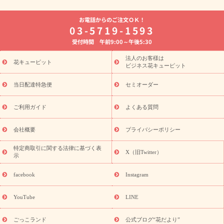
よく贈られる花
お祝いの花特集
誕生日フラワーギフト特集
お電話からのご注文ＯＫ！
8月の誕生花(トルコキキョウ)
開店・開業祝い
退職祝い
結
03-5719-1593
婚記念日
お供え・お悔やみ
お供え・お悔やみの花
四十九日
受付時間 午前9:00～午後5:30
法要以降に贈る花
通夜・葬儀に贈る花
胡蝶蘭・花鉢
プリザ
ーブドフラワー
季節のイベント
ひまわり ギフト・プレゼント
法人のお客様は
季節のイベント
花キューピット
特集
お盆 花（新盆・初盆）
お盆 花（新
ビジネス花キューピット
盆・初盆）
お盆 花（新盆・初盆）
お盆・お供え 花とセットギ
フト
お盆・お供え プリザーブドフラワー
ひまわり ギフト・プ
当日配達特急便
セミオーダー
レゼント特集
夏の花贈り・お中元・暑中見舞い 花のギフト特集
敬老の日におくる花ギフト・プレゼント特集
敬老の日におくる
ご利用ガイド
よくある質問
花ギフト・プレゼント特集
敬老の日 花のおすすめランキング
敬
老の日 花鉢植えのギフト・プレゼント特集
敬老の日 花とセットギ
会社概要
プライバシーポリシー
フト・プレゼント特集
敬老の日の花 全てのギフト一覧
キャン
ペーン
映画『ウォーターガーディアンズ』コラボキャンペーン
特定商取引に関する法律に基づく表
X（旧Twitter）
示
誕生日の花を探す
「きょう誕生日なんです」キャンペーン
誕生日フラワーギフト
誕生日フラワーギフト特集
誕生日フラワ
facebook
Instagram
ーギフト商品一覧
バラ
ユリ
トルコキキョウ
8月の誕生花
(トルコキキョウ)
9月の誕生花(リンドウ)
誕生日セットギフト
YouTube
LINE
用途か
キャンペーン
「きょう誕生日なんです」キャンペーン
ら探す
お祝いの花特集
当日配達特急便
お祝い商品一覧
お
ごっこランド
公式ブログ“花だより”