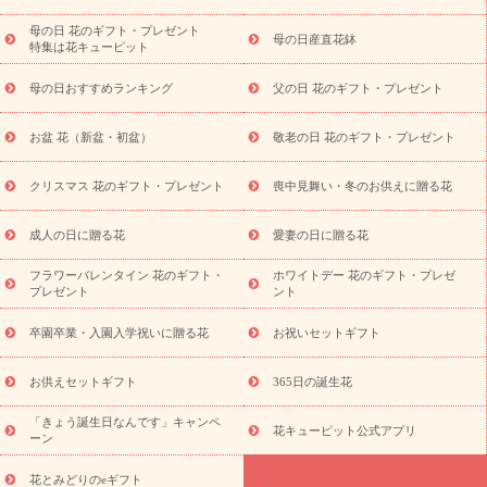
祝い
開店・開業祝い
新築・引っ越し祝い
退職祝い
結婚記
念日
結婚祝い
出産祝い
退院祝い・快気祝い
還暦祝い・長
母の日 花のギフト・プレゼント
母の日産直花鉢
特集は花キューピット
寿祝い
プチギフト
ペットのお祝いフラワー
お中元・暑中見
舞い
敬老の日
お供え・お悔やみ
当日配達特急便 お供え
お
母の日おすすめランキング
父の日 花のギフト・プレゼント
供え・お悔やみ商品一覧
お供え・お悔やみの花
四十九日法要以
降に贈る花
通夜・葬儀に贈る花
お供え お花とセットギフト
お盆 花（新盆・初盆）
敬老の日 花のギフト・プレゼント
お供え プリザーブドフラワー
ペットのお供えフラワー
お盆（新
盆・初盆）
その他
お祝い返し
お見舞い
お取り寄せギフト
ビジネス用
ご自宅用
観葉植物
ミディ胡蝶蘭
プリザーブ
クリスマス 花のギフト・プレゼント
喪中見舞い・冬のお供えに贈る花
スタイルから探す
ドフラワー
アレンジメント
花束
スタ
ンド花
お祝い
お供え・お悔やみ
胡蝶蘭
胡蝶蘭・花鉢
ミ
成人の日に贈る花
愛妻の日に贈る花
ディ胡蝶蘭・お祝い
ミディ胡蝶蘭・お供え
世界初の青色胡蝶蘭
フラワーバレンタイン 花のギフト・
ホワイトデー 花のギフト・プレゼ
観葉植物
観葉植物
産直多肉植物
プリザーブドフラワー
プレゼント
ント
お祝い
お供え・お悔やみ
花とセットギフト
セミオーダー
プチギフト（hanamore -ハナモア-）
花とみどりのeギフト
花
卒園卒業・入園入学祝いに贈る花
お祝いセットギフト
キューピットのeGfit
カラー
ピンク
イエローオレンジ
レッ
予算から探す
ド
お花の種類
バラ
ユリ
トルコキキョウ
お供えセットギフト
365日の誕生花
お祝い
お祝い・
3000円～
お祝い・
4000円～
お祝い・
5000円～
お祝い・
7000円～
お祝い・
10000円～
お供え・お
「きょう誕生日なんです」キャンペ
花キューピット公式アプリ
ーン
悔やみ
お供え・お悔やみ・
3000円～
お供え・お悔やみ・
5000
円～
お供え・お悔やみ・
7000円～
お供え・お悔やみ・
10000
花とみどりのeギフト