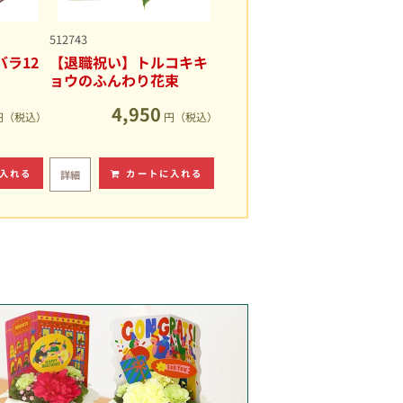
512743
ラ12
【退職祝い】トルコキキ
ョウのふんわり花束
4,950
円（税込）
円（税込）
入れる
カートに入れる
詳細