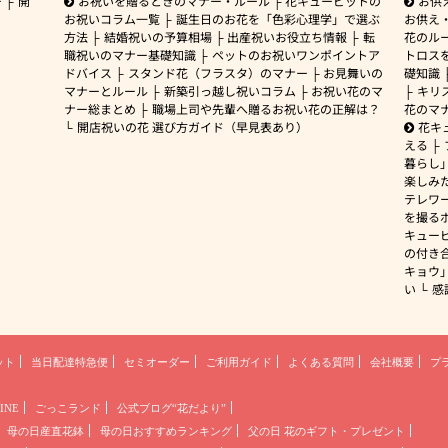
ー
開
お祝いを贈るときのマナー・ルール
花キューピットの
お供
お祝いコラム一覧
誕生日のお花を「色彩心理学」で選ぶ
お供え
方法
結婚祝いの予算相場
出産祝いお役立ち情報
転
花のルー
職祝いのマナー基礎知識
ペットのお祝いワンポイントア
トロス
ドバイス
スタンド花（フラスタ）のマナー
お見舞いの
礎知識
マナーとルール
新築引っ越し祝いコラム
お祝い花のマ
キリ
ナー総まとめ
職場上司や先輩へ贈るお祝い花の正解は？
花のマ
開店祝いの花 選び方ガイド（早見表あり）
花キ
える
暮らし
楽しみ
テレワ
を撮る
キュー
の付き
キョウ
い
感
ット
当日配達特急便
セミオーダー
ご利用ガイド
よくある質問
会社概要
プ
INE
ごっこランド
公式ブログ“花だより”
母の日産直花鉢
母の日おすすめランキング
父の日 花のギフト・プレゼント