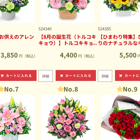
524340
524385
お供えのアレン
【8月の誕生花（トルコキ
【ひまわり特集】
キョウ）】トルコキキョ
りのナチュラルな
ウのナチュラルなアレン
ブアレンジメント
3,850
4,400
5,500
ジメント
円（税込）
円（税込）
カートに入れる
カートに入れる
カートに
詳細
詳細
No.7
No.8
No.9