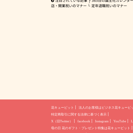
注目されている記事
365日の誕生花カレンダ
店・開業祝いのマナー
定年退職祝いのマナー
花キューピット
法人のお客様は
ビジネス花キューピ
特定商取引に関する法律に基づく表示
X（旧Twitter）
facebook
Instagram
YouTube
L
母の日 花のギフト・プレゼント
特集は花キューピット