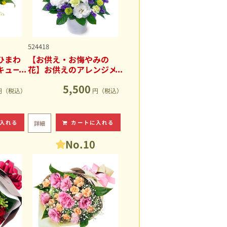
524418
ひまわ
【お供え・お悔やみの
キュー
花】お供えのアレンジメ
ント
5,500
円（税込）
円（税込）
入れる
カートに入れる
詳細
No.10