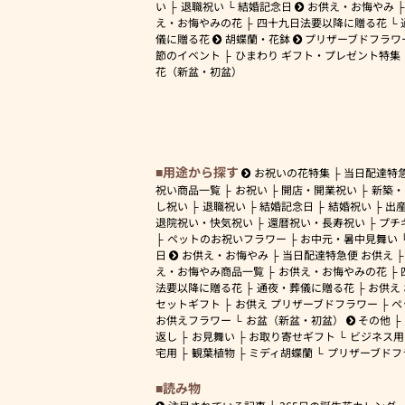
い
退職祝い
結婚記念日
お供え・お悔やみ
え・お悔やみの花
四十九日法要以降に贈る花
儀に贈る花
胡蝶蘭・花鉢
プリザーブドフラワ
節のイベント
ひまわり ギフト・プレゼント特集
花（新盆・初盆）
用途から探す
お祝いの花特集
当日配達特
祝い商品一覧
お祝い
開店・開業祝い
新築・
し祝い
退職祝い
結婚記念日
結婚祝い
出
退院祝い・快気祝い
還暦祝い・長寿祝い
プチ
ペットのお祝いフラワー
お中元・暑中見舞い
日
お供え・お悔やみ
当日配達特急便 お供え
え・お悔やみ商品一覧
お供え・お悔やみの花
法要以降に贈る花
通夜・葬儀に贈る花
お供え
セットギフト
お供え プリザーブドフラワー
ペ
お供えフラワー
お盆（新盆・初盆）
その他
返し
お見舞い
お取り寄せギフト
ビジネス用
宅用
観葉植物
ミディ胡蝶蘭
プリザーブドフ
読み物