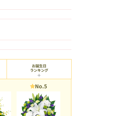
お誕生日
ランキング
No.5