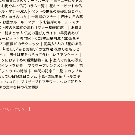
えを贈るときのマナー・ルール
花キューピットの
・お悔やみ・仏花コラム一覧
花キューピットの仏
ル・マナーQ&A
ペットの供花の基礎知識とペッ
を癒す向き合い方
一周忌のマナー
四十九日の基
お盆のルール・マナー
お彼岸のルール・マナー
スト教のお葬式の流れ【マナー基礎知識】
お供え
ナー総まとめ
仏花の選び方ガイド（早見表あり)
ューピット×専門家
CO2排出量削減 / SDGsを考
プロ直伝10のテクニック
花美人5人の「花のある
」
美しい“花とお祝い”の世界
花贈りをもっと
たい
男性は花をもらってうれしい？アンケート
ークにおすすめの観葉植物・花
室内でお花の写真
ポイントを紹介
フラワーアレンジメント診断
花
ピットの10の特徴
1年間の記念日一覧
カップル
合って〇日記念日コラム
8月の誕生花「トルコキ
」について
プリザーブドフラワーについて知りた
謝の意味を持つ花の種類
ライバシーポリシー