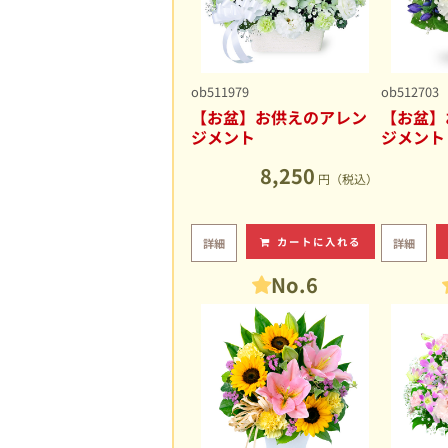
ob511979
ob512703
【お盆】お供えのアレン
【お盆】
ジメント
ジメント
8,250
円（税込）
カートに入れる
詳細
詳細
No.6