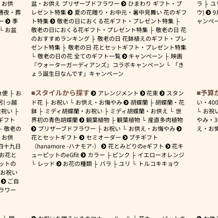
お供
盆・お供え プリザーブドフラワー
ひまわり ギフト・プ
ラ
ユ
通夜・葬
レゼント特集
夏の花贈り・お中元・暑中見舞い 花のギフ
ウ)
9
ー
季
ト特集
敬老の日におくる花ギフト・プレゼント特集
ャンペ
お盆
敬老の日におくる花ギフト・プレゼント特集
敬老の日 花
のおすすめランキング
敬老の日 花鉢植えのギフト・プレ
ゼント特集
敬老の日 花とセットギフト・プレゼント特集
敬老の日の花 全てのギフト一覧
キャンペーン
映画
『ウォーターガーディアンズ』コラボキャンペーン
「き
ょう誕生日なんです」キャンペーン
スタイルから探す
予算
急便
お
アレンジメント
花束
スタン
引っ越
ド花
お祝い
お供え・お悔やみ
胡蝶蘭
胡蝶蘭・花
い・
40
産祝い
鉢
ミディ胡蝶蘭・お祝い
ミディ胡蝶蘭・お供え
世
お祝
ギフト
界初の青色胡蝶蘭
観葉植物
観葉植物
産直多肉植物
やみ・
敬老の
プリザーブドフラワー
お祝い
お供え・お悔やみ
え・お
お供
花とセットギフト
セミオーダー
プチギフト
四十九日
（hanamore -ハナモア-）
花とみどりのeギフト
花キ
 お花と
ューピットのeGfit
カラー
ピンク
イエローオレンジ
ットの
レッド
お花の種類
バラ
ユリ
トルコキキョウ
お祝い
ご自
ラワー