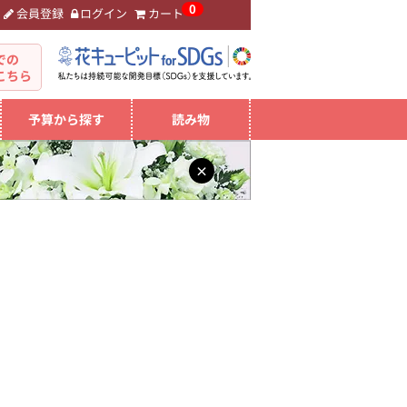
0
会員登録
ログイン
カート
。
での
こちら
予算から探す
読み物
×