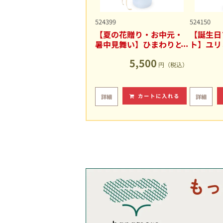
524399
524150
【夏の花贈り・お中元・
【誕生日
暑中見舞い】ひまわりと
ト】ユリ
ユリの爽やかなアレンジ
キュート
5,500
メント
円（税込）
カートに入れる
詳細
詳細