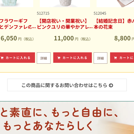
512715
512045
フラワーギフ
【開店祝い・開業祝い】
【結婚記念日】赤バ
とデンファレの
ピンクユリの華やかアレ
本の花束
アレンジメント
ンジメント
6,050
11,000
8,800
円（税込）
円（税込）
カートに入れる
カートに入れる
カートに
詳細
詳細
この商品に関するお問い合わせはこちら