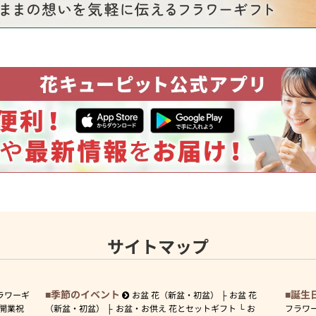
サイトマップ
季節のイベント
誕生
ラワーギ
お盆 花（新盆・初盆）
お盆 花
開業祝
（新盆・初盆）
お盆・お供え 花とセットギフト
お
フラワ