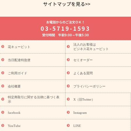
サイトマップを見る>>
よく贈られる花
お祝いの花特集
誕生日フラワーギフト特集
お電話からのご注文ＯＫ！
8月の誕生花(トルコキキョウ)
開店・開業祝い
退職祝い
結
03-5719-1593
婚記念日
お供え・お悔やみ
お供え・お悔やみの花
四十九日
受付時間 午前9:00～午後5:30
法要以降に贈る花
通夜・葬儀に贈る花
胡蝶蘭・花鉢
プリザ
ーブドフラワー
季節のイベント
ひまわり ギフト・プレゼント
法人のお客様は
季節のイベント
花キューピット
特集
お盆 花（新盆・初盆）
お盆 花（新
ビジネス花キューピット
盆・初盆）
お盆 花（新盆・初盆）
お盆・お供え 花とセットギ
フト
お盆・お供え プリザーブドフラワー
ひまわり ギフト・プ
当日配達特急便
セミオーダー
レゼント特集
夏の花贈り・お中元・暑中見舞い 花のギフト特集
敬老の日におくる花ギフト・プレゼント特集
敬老の日におくる
ご利用ガイド
よくある質問
花ギフト・プレゼント特集
敬老の日 花のおすすめランキング
敬
老の日 花鉢植えのギフト・プレゼント特集
敬老の日 花とセットギ
会社概要
プライバシーポリシー
フト・プレゼント特集
敬老の日の花 全てのギフト一覧
キャン
ペーン
映画『ウォーターガーディアンズ』コラボキャンペーン
特定商取引に関する法律に基づく表
X（旧Twitter）
示
誕生日の花を探す
「きょう誕生日なんです」キャンペーン
誕生日フラワーギフト
誕生日フラワーギフト特集
誕生日フラワ
facebook
Instagram
ーギフト商品一覧
バラ
ユリ
トルコキキョウ
8月の誕生花
(トルコキキョウ)
9月の誕生花(リンドウ)
誕生日セットギフト
YouTube
LINE
用途か
キャンペーン
「きょう誕生日なんです」キャンペーン