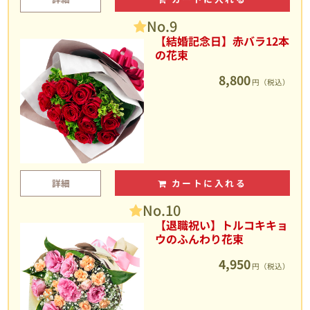
No.9
【結婚記念日】赤バラ12本
の花束
8,800
円（税込）
詳細
カートに入れる
No.10
【退職祝い】トルコキキョ
ウのふんわり花束
4,950
円（税込）