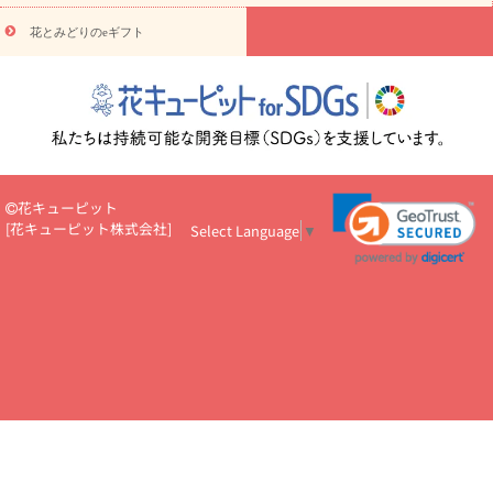
円～
お供え・お悔やみ・
7000円～
お供え・お悔やみ・
10000
花とみどりのeギフト
読み物
円～
注目されている記事
365日の誕生花カレンダー
開店・開業祝
いのマナー
定年退職祝いのマナー
お祝いを贈るときのマナー・
ルール
花キューピットのお祝いコラム一覧
誕生日のお花を「色
彩心理学」で選ぶ方法
結婚祝いの予算相場
出産祝いお役立ち情
報
転職祝いのマナー基礎知識
ペットのお祝いワンポイントアド
バイス
スタンド花（フラスタ）のマナー
お見舞いのマナーとル
花キューピット
ール
新築引っ越し祝いコラム
お祝い花のマナー総まとめ
職
[
花キューピット株式会社
]
Select Language
▼
場上司や先輩へ贈るお祝い花の正解は？
開店祝いの花 選び方ガイ
ド（早見表あり）
お供えを贈るときのマナー・ルール
花キューピットのお供え・
お悔やみ・仏花コラム一覧
花キューピットの仏花のルール・マナ
ーQ&A
ペットの供花の基礎知識とペットロスを癒す向き合い方
一周忌のマナー
四十九日の基礎知識
お盆のルール・マナー
お彼岸のルール・マナー
キリスト教のお葬式の流れ【マナー基礎
知識】
お供え花のマナー総まとめ
仏花の選び方ガイド（早見表
あり)
花キューピット×専門家
CO2排出量削減 / SDGsを考える
プロ直伝10のテクニック
花美人5人の「花のある暮らし」
美
しい“花とお祝い”の世界
花贈りをもっと楽しみたい
男性は花を
もらってうれしい？アンケート
テレワークにおすすめの観葉植