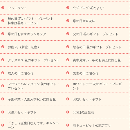
ら探す
お祝いの花特集
当日配達特急便
お祝い商品一覧
お
ごっこランド
公式ブログ“花だより”
祝い
開店・開業祝い
新築・引っ越し祝い
退職祝い
結婚記
念日
結婚祝い
出産祝い
退院祝い・快気祝い
還暦祝い・長
母の日 花のギフト・プレゼント
母の日産直花鉢
特集は花キューピット
寿祝い
プチギフト
ペットのお祝いフラワー
お中元・暑中見
舞い
敬老の日
お供え・お悔やみ
当日配達特急便 お供え
お
母の日おすすめランキング
父の日 花のギフト・プレゼント
供え・お悔やみ商品一覧
お供え・お悔やみの花
四十九日法要以
降に贈る花
通夜・葬儀に贈る花
お供え お花とセットギフト
お盆 花（新盆・初盆）
敬老の日 花のギフト・プレゼント
お供え プリザーブドフラワー
ペットのお供えフラワー
お盆（新
盆・初盆）
その他
お祝い返し
お見舞い
お取り寄せギフト
ビジネス用
ご自宅用
観葉植物
ミディ胡蝶蘭
プリザーブ
クリスマス 花のギフト・プレゼント
喪中見舞い・冬のお供えに贈る花
スタイルから探す
ドフラワー
アレンジメント
花束
スタ
ンド花
お祝い
お供え・お悔やみ
胡蝶蘭
胡蝶蘭・花鉢
ミ
成人の日に贈る花
愛妻の日に贈る花
ディ胡蝶蘭・お祝い
ミディ胡蝶蘭・お供え
世界初の青色胡蝶蘭
フラワーバレンタイン 花のギフト・
ホワイトデー 花のギフト・プレゼ
観葉植物
観葉植物
産直多肉植物
プリザーブドフラワー
プレゼント
ント
お祝い
お供え・お悔やみ
花とセットギフト
セミオーダー
プチギフト（hanamore -ハナモア-）
花とみどりのeギフト
花
卒園卒業・入園入学祝いに贈る花
お祝いセットギフト
キューピットのeGfit
カラー
ピンク
イエローオレンジ
レッ
予算から探す
ド
お花の種類
バラ
ユリ
トルコキキョウ
お供えセットギフト
365日の誕生花
お祝い
お祝い・
3000円～
お祝い・
4000円～
お祝い・
5000円～
お祝い・
7000円～
お祝い・
10000円～
お供え・お
「きょう誕生日なんです」キャンペ
花キューピット公式アプリ
ーン
悔やみ
お供え・お悔やみ・
3000円～
お供え・お悔やみ・
5000