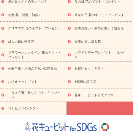
母の日おすすめランキング
父の日 花のギフト・プレゼント
十九日法要以降に贈る花
通夜・葬儀に贈る花
お供え お花とセッ
トギフト
お供え プリザーブドフラワー
ペットのお供えフラワー
お盆 花（新盆・初盆）
敬老の日 花のギフト・プレゼント
お盆（新盆・初盆）
その他
お祝い返し
お見舞い
お取り
寄せギフト
ビジネス用
ご自宅用
観葉植物
ミディ胡蝶蘭
クリスマス 花のギフト・プレゼント
喪中見舞い・冬のお供えに贈る花
スタイルから探す
プリザーブドフラワー
アレンジメント
花束
スタンド花
お祝い
お供え・お悔やみ
胡蝶蘭
胡蝶
成人の日に贈る花
愛妻の日に贈る花
蘭・花鉢
ミディ胡蝶蘭・お祝い
ミディ胡蝶蘭・お供え
世界初
の青色胡蝶蘭
観葉植物
観葉植物
産直多肉植物
プリザーブ
フラワーバレンタイン 花のギフト・
ホワイトデー 花のギフト・プレゼ
ドフラワー
お祝い
お供え・お悔やみ
花とセットギフト
セ
プレゼント
ント
ミオーダー
プチギフト（hanamore -ハナモア-）
花とみどりの
eギフト
花キューピットのeGfit
カラー
ピンク
イエローオ
卒園卒業・入園入学祝いに贈る花
お祝いセットギフト
予
レンジ
レッド
お花の種類
バラ
ユリ
トルコキキョウ
算から探す
お祝い
お祝い・
3000円～
お祝い・
4000円～
お供えセットギフト
365日の誕生花
お祝い・
5000円～
お祝い・
7000円～
お祝い・
10000円～
「きょう誕生日なんです」キャンペ
お供え・お悔やみ
お供え・お悔やみ・
3000円～
お供え・お
花キューピット公式アプリ
ーン
悔やみ・
5000円～
お供え・お悔やみ・
7000円～
お供え・お悔
読み物
やみ・
10000円～
花とみどりのeギフト
注目されている記事
365日の誕生花カレンダー
開店・開業祝
いのマナー
定年退職祝いのマナー
お祝いを贈るときのマナー・
ルール
花キューピットのお祝いコラム一覧
誕生日のお花を「色