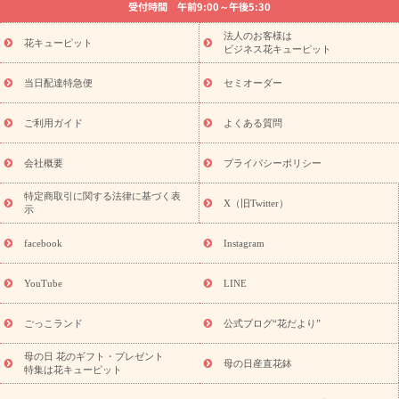
受付時間 午前9:00～午後5:30
法要以降に贈る花
通夜・葬儀に贈る花
胡蝶蘭・花鉢
プリザ
ーブドフラワー
季節のイベント
ひまわり ギフト・プレゼント
法人のお客様は
季節のイベント
花キューピット
特集
お盆 花（新盆・初盆）
お盆 花（新
ビジネス花キューピット
盆・初盆）
お盆 花（新盆・初盆）
お盆・お供え 花とセットギ
フト
お盆・お供え プリザーブドフラワー
ひまわり ギフト・プ
当日配達特急便
セミオーダー
レゼント特集
夏の花贈り・お中元・暑中見舞い 花のギフト特集
敬老の日におくる花ギフト・プレゼント特集
敬老の日におくる
ご利用ガイド
よくある質問
花ギフト・プレゼント特集
敬老の日 花のおすすめランキング
敬
老の日 花鉢植えのギフト・プレゼント特集
敬老の日 花とセットギ
会社概要
プライバシーポリシー
フト・プレゼント特集
敬老の日の花 全てのギフト一覧
キャン
誕生日の花を
特定商取引に関する法律に基づく表
ペーン
「きょう誕生日なんです」キャンペーン
X（旧Twitter）
示
探す
誕生日フラワーギフト
誕生日フラワーギフト特集
誕生
日フラワーギフト商品一覧
バラ
ユリ
トルコキキョウ
8月の
facebook
Instagram
誕生花(トルコキキョウ)
9月の誕生花(リンドウ)
誕生日セット
ギフト
キャンペーン
「きょう誕生日なんです」キャンペーン
YouTube
LINE
用途から探す
お祝いの花特集
当日配達特急便
お祝い商品
一覧
お祝い
開店・開業祝い
新築・引っ越し祝い
退職祝い
ごっこランド
公式ブログ“花だより”
結婚記念日
結婚祝い
出産祝い
退院祝い・快気祝い
還暦
祝い・長寿祝い
プチギフト
ペットのお祝いフラワー
お中
母の日 花のギフト・プレゼント
母の日産直花鉢
特集は花キューピット
元・暑中見舞い
敬老の日
お供え・お悔やみ
当日配達特急便
お供え
お供え・お悔やみ商品一覧
お供え・お悔やみの花
四