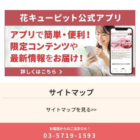
サイトマップ
サイトマップを見る>>
よく贈られる花
お祝いの花特集
誕生日フラワーギフト特集
お電話からのご注文ＯＫ！
8月の誕生花(トルコキキョウ)
開店・開業祝い
退職祝い
結
03-5719-1593
婚記念日
お供え・お悔やみ
お供え・お悔やみの花
四十九日