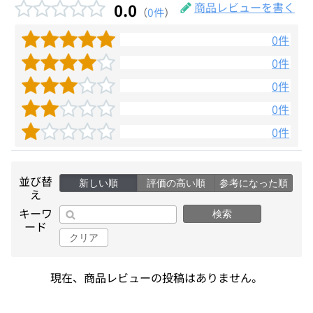
0.0
商品レビューを書く
（
0件
）
0件
0件
0件
0件
0件
並び替
新しい順
評価の高い順
参考になった順
え
キーワ
検索
ード
クリア
現在、商品レビューの投稿はありません。