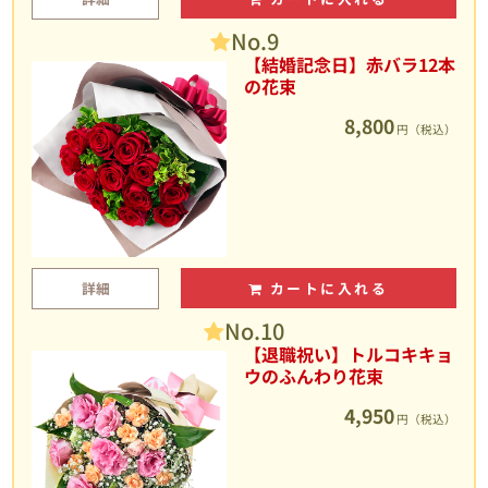
No.9
【結婚記念日】赤バラ12本
の花束
8,800
円（税込）
詳細
カートに入れる
No.10
【退職祝い】トルコキキョ
ウのふんわり花束
4,950
円（税込）