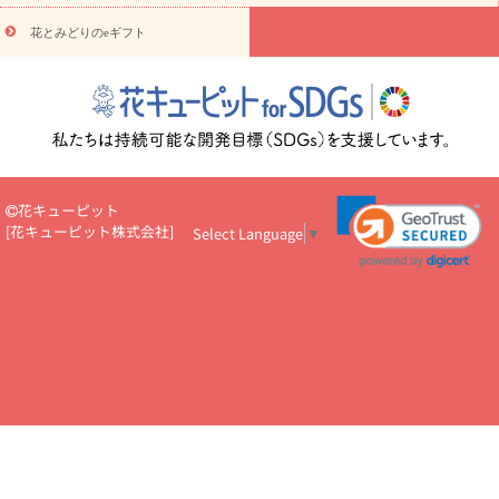
円～
お供え・お悔やみ・
7000円～
お供え・お悔やみ・
10000
花とみどりのeギフト
読み物
円～
注目されている記事
365日の誕生花カレンダー
開店・開業祝
いのマナー
定年退職祝いのマナー
お祝いを贈るときのマナー・
ルール
花キューピットのお祝いコラム一覧
誕生日のお花を「色
彩心理学」で選ぶ方法
結婚祝いの予算相場
出産祝いお役立ち情
報
転職祝いのマナー基礎知識
ペットのお祝いワンポイントアド
バイス
スタンド花（フラスタ）のマナー
お見舞いのマナーとル
花キューピット
ール
新築引っ越し祝いコラム
お祝い花のマナー総まとめ
職
[
花キューピット株式会社
]
Select Language
▼
場上司や先輩へ贈るお祝い花の正解は？
開店祝いの花 選び方ガイ
ド（早見表あり）
お供えを贈るときのマナー・ルール
花キューピットのお供え・
お悔やみ・仏花コラム一覧
花キューピットの仏花のルール・マナ
ーQ&A
ペットの供花の基礎知識とペットロスを癒す向き合い方
一周忌のマナー
四十九日の基礎知識
お盆のルール・マナー
お彼岸のルール・マナー
キリスト教のお葬式の流れ【マナー基礎
知識】
お供え花のマナー総まとめ
仏花の選び方ガイド（早見表
あり)
花キューピット×専門家
CO2排出量削減 / SDGsを考える
プロ直伝10のテクニック
花美人5人の「花のある暮らし」
美
しい“花とお祝い”の世界
花贈りをもっと楽しみたい
男性は花を
もらってうれしい？アンケート
テレワークにおすすめの観葉植