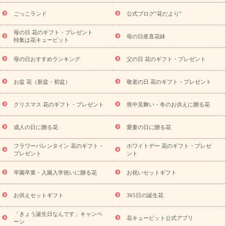
ら探す
お祝いの花特集
当日配達特急便
お祝い商品一覧
お
ごっこランド
公式ブログ“花だより”
祝い
開店・開業祝い
新築・引っ越し祝い
退職祝い
結婚記
念日
結婚祝い
出産祝い
退院祝い・快気祝い
還暦祝い・長
母の日 花のギフト・プレゼント
母の日産直花鉢
特集は花キューピット
寿祝い
プチギフト
ペットのお祝いフラワー
お中元・暑中見
舞い
敬老の日
お供え・お悔やみ
当日配達特急便 お供え
お
母の日おすすめランキング
父の日 花のギフト・プレゼント
供え・お悔やみ商品一覧
お供え・お悔やみの花
四十九日法要以
降に贈る花
通夜・葬儀に贈る花
お供え お花とセットギフト
お盆 花（新盆・初盆）
敬老の日 花のギフト・プレゼント
お供え プリザーブドフラワー
ペットのお供えフラワー
お盆（新
盆・初盆）
その他
お祝い返し
お見舞い
お取り寄せギフト
ビジネス用
ご自宅用
観葉植物
ミディ胡蝶蘭
プリザーブ
クリスマス 花のギフト・プレゼント
喪中見舞い・冬のお供えに贈る花
スタイルから探す
ドフラワー
アレンジメント
花束
スタ
ンド花
お祝い
お供え・お悔やみ
胡蝶蘭
胡蝶蘭・花鉢
ミ
成人の日に贈る花
愛妻の日に贈る花
ディ胡蝶蘭・お祝い
ミディ胡蝶蘭・お供え
世界初の青色胡蝶蘭
フラワーバレンタイン 花のギフト・
ホワイトデー 花のギフト・プレゼ
観葉植物
観葉植物
産直多肉植物
プリザーブドフラワー
プレゼント
ント
お祝い
お供え・お悔やみ
花とセットギフト
セミオーダー
プチギフト（hanamore -ハナモア-）
花とみどりのeギフト
花
卒園卒業・入園入学祝いに贈る花
お祝いセットギフト
キューピットのeGfit
カラー
ピンク
イエローオレンジ
レッ
予算から探す
ド
お花の種類
バラ
ユリ
トルコキキョウ
お供えセットギフト
365日の誕生花
お祝い
お祝い・
3000円～
お祝い・
4000円～
お祝い・
5000円～
お祝い・
7000円～
お祝い・
10000円～
お供え・お
「きょう誕生日なんです」キャンペ
花キューピット公式アプリ
ーン
悔やみ
お供え・お悔やみ・
3000円～
お供え・お悔やみ・
5000