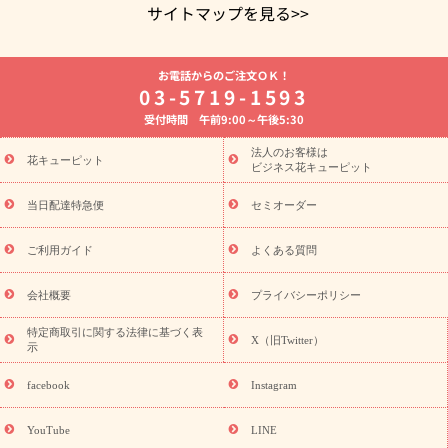
サイトマップを見る>>
よく贈られる花
お祝いの花特集
誕生日フラワーギフト特集
お電話からのご注文ＯＫ！
8月の誕生花(トルコキキョウ)
開店・開業祝い
退職祝い
結
03-5719-1593
婚記念日
お供え・お悔やみ
お供え・お悔やみの花
四十九日
受付時間 午前9:00～午後5:30
法要以降に贈る花
通夜・葬儀に贈る花
胡蝶蘭・花鉢
プリザ
ーブドフラワー
季節のイベント
ひまわり ギフト・プレゼント
法人のお客様は
季節のイベント
花キューピット
特集
お盆 花（新盆・初盆）
お盆 花（新
ビジネス花キューピット
盆・初盆）
お盆 花（新盆・初盆）
お盆・お供え 花とセットギ
フト
お盆・お供え プリザーブドフラワー
ひまわり ギフト・プ
当日配達特急便
セミオーダー
レゼント特集
夏の花贈り・お中元・暑中見舞い 花のギフト特集
敬老の日におくる花ギフト・プレゼント特集
敬老の日におくる
ご利用ガイド
よくある質問
花ギフト・プレゼント特集
敬老の日 花のおすすめランキング
敬
老の日 花鉢植えのギフト・プレゼント特集
敬老の日 花とセットギ
会社概要
プライバシーポリシー
フト・プレゼント特集
敬老の日の花 全てのギフト一覧
キャン
ペーン
映画『ウォーターガーディアンズ』コラボキャンペーン
特定商取引に関する法律に基づく表
X（旧Twitter）
示
誕生日の花を探す
「きょう誕生日なんです」キャンペーン
誕生日フラワーギフト
誕生日フラワーギフト特集
誕生日フラワ
facebook
Instagram
ーギフト商品一覧
バラ
ユリ
トルコキキョウ
8月の誕生花
(トルコキキョウ)
9月の誕生花(リンドウ)
誕生日セットギフト
YouTube
LINE
用途か
キャンペーン
「きょう誕生日なんです」キャンペーン