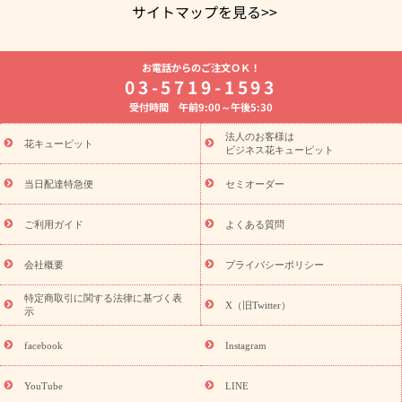
サイトマップを見る>>
よく贈られる花
お祝いの花特集
誕生日フラワーギフト特集
お電話からのご注文ＯＫ！
8月の誕生花(トルコキキョウ)
開店・開業祝い
退職祝い
結
03-5719-1593
婚記念日
お供え・お悔やみ
お供え・お悔やみの花
四十九日
受付時間 午前9:00～午後5:30
法要以降に贈る花
通夜・葬儀に贈る花
胡蝶蘭・花鉢
プリザ
ーブドフラワー
季節のイベント
ひまわり ギフト・プレゼント
法人のお客様は
季節のイベント
花キューピット
特集
お盆 花（新盆・初盆）
お盆 花（新
ビジネス花キューピット
盆・初盆）
お盆 花（新盆・初盆）
お盆・お供え 花とセットギ
フト
お盆・お供え プリザーブドフラワー
ひまわり ギフト・プ
当日配達特急便
セミオーダー
レゼント特集
夏の花贈り・お中元・暑中見舞い 花のギフト特集
敬老の日におくる花ギフト・プレゼント特集
敬老の日におくる
ご利用ガイド
よくある質問
花ギフト・プレゼント特集
敬老の日 花のおすすめランキング
敬
老の日 花鉢植えのギフト・プレゼント特集
敬老の日 花とセットギ
会社概要
プライバシーポリシー
フト・プレゼント特集
敬老の日の花 全てのギフト一覧
キャン
ペーン
映画『ウォーターガーディアンズ』コラボキャンペーン
特定商取引に関する法律に基づく表
X（旧Twitter）
示
誕生日の花を探す
「きょう誕生日なんです」キャンペーン
誕生日フラワーギフト
誕生日フラワーギフト特集
誕生日フラワ
facebook
Instagram
ーギフト商品一覧
バラ
ユリ
トルコキキョウ
8月の誕生花
(トルコキキョウ)
9月の誕生花(リンドウ)
誕生日セットギフト
YouTube
LINE
用途か
キャンペーン
「きょう誕生日なんです」キャンペーン