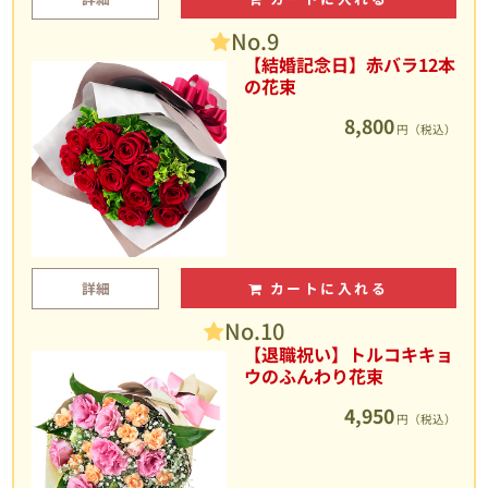
No.9
【結婚記念日】赤バラ12本
の花束
8,800
円（税込）
詳細
カートに入れる
No.10
【退職祝い】トルコキキョ
ウのふんわり花束
4,950
円（税込）