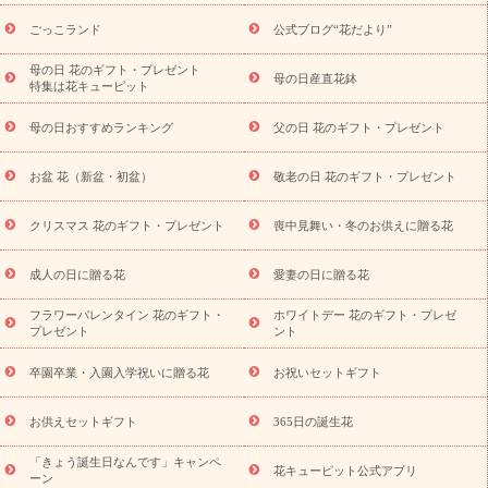
ら探す
お祝いの花特集
当日配達特急便
お祝い商品一覧
お
ごっこランド
公式ブログ“花だより”
祝い
開店・開業祝い
新築・引っ越し祝い
退職祝い
結婚記
念日
結婚祝い
出産祝い
退院祝い・快気祝い
還暦祝い・長
母の日 花のギフト・プレゼント
母の日産直花鉢
特集は花キューピット
寿祝い
プチギフト
ペットのお祝いフラワー
お中元・暑中見
舞い
敬老の日
お供え・お悔やみ
当日配達特急便 お供え
お
母の日おすすめランキング
父の日 花のギフト・プレゼント
供え・お悔やみ商品一覧
お供え・お悔やみの花
四十九日法要以
降に贈る花
通夜・葬儀に贈る花
お供え お花とセットギフト
お盆 花（新盆・初盆）
敬老の日 花のギフト・プレゼント
お供え プリザーブドフラワー
ペットのお供えフラワー
お盆（新
盆・初盆）
その他
お祝い返し
お見舞い
お取り寄せギフト
ビジネス用
ご自宅用
観葉植物
ミディ胡蝶蘭
プリザーブ
クリスマス 花のギフト・プレゼント
喪中見舞い・冬のお供えに贈る花
スタイルから探す
ドフラワー
アレンジメント
花束
スタ
ンド花
お祝い
お供え・お悔やみ
胡蝶蘭
胡蝶蘭・花鉢
ミ
成人の日に贈る花
愛妻の日に贈る花
ディ胡蝶蘭・お祝い
ミディ胡蝶蘭・お供え
世界初の青色胡蝶蘭
フラワーバレンタイン 花のギフト・
ホワイトデー 花のギフト・プレゼ
観葉植物
観葉植物
産直多肉植物
プリザーブドフラワー
プレゼント
ント
お祝い
お供え・お悔やみ
花とセットギフト
セミオーダー
プチギフト（hanamore -ハナモア-）
花とみどりのeギフト
花
卒園卒業・入園入学祝いに贈る花
お祝いセットギフト
キューピットのeGfit
カラー
ピンク
イエローオレンジ
レッ
予算から探す
ド
お花の種類
バラ
ユリ
トルコキキョウ
お供えセットギフト
365日の誕生花
お祝い
お祝い・
3000円～
お祝い・
4000円～
お祝い・
5000円～
お祝い・
7000円～
お祝い・
10000円～
お供え・お
「きょう誕生日なんです」キャンペ
花キューピット公式アプリ
ーン
悔やみ
お供え・お悔やみ・
3000円～
お供え・お悔やみ・
5000