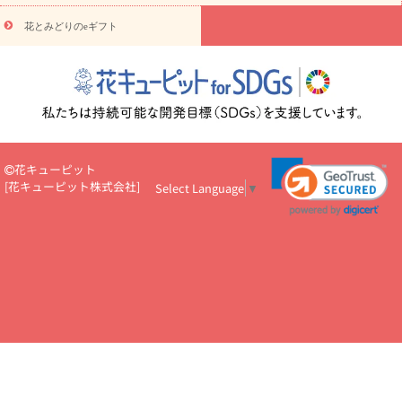
円～
お供え・お悔やみ・
7000円～
お供え・お悔やみ・
10000
花とみどりのeギフト
読み物
円～
注目されている記事
365日の誕生花カレンダー
開店・開業祝
いのマナー
定年退職祝いのマナー
お祝いを贈るときのマナー・
ルール
花キューピットのお祝いコラム一覧
誕生日のお花を「色
彩心理学」で選ぶ方法
結婚祝いの予算相場
出産祝いお役立ち情
報
転職祝いのマナー基礎知識
ペットのお祝いワンポイントアド
バイス
スタンド花（フラスタ）のマナー
お見舞いのマナーとル
花キューピット
ール
新築引っ越し祝いコラム
お祝い花のマナー総まとめ
職
[
花キューピット株式会社
]
Select Language
▼
場上司や先輩へ贈るお祝い花の正解は？
開店祝いの花 選び方ガイ
ド（早見表あり）
お供えを贈るときのマナー・ルール
花キューピットのお供え・
お悔やみ・仏花コラム一覧
花キューピットの仏花のルール・マナ
ーQ&A
ペットの供花の基礎知識とペットロスを癒す向き合い方
一周忌のマナー
四十九日の基礎知識
お盆のルール・マナー
お彼岸のルール・マナー
キリスト教のお葬式の流れ【マナー基礎
知識】
お供え花のマナー総まとめ
仏花の選び方ガイド（早見表
あり)
花キューピット×専門家
CO2排出量削減 / SDGsを考える
プロ直伝10のテクニック
花美人5人の「花のある暮らし」
美
しい“花とお祝い”の世界
花贈りをもっと楽しみたい
男性は花を
もらってうれしい？アンケート
テレワークにおすすめの観葉植