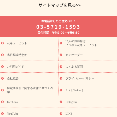
サイトマップを見る>>
よく贈られる花
お祝いの花特集
誕生日フラワーギフト特集
お電話からのご注文ＯＫ！
8月の誕生花(トルコキキョウ)
開店・開業祝い
退職祝い
結
03-5719-1593
婚記念日
お供え・お悔やみ
お供え・お悔やみの花
四十九日
受付時間 午前9:00～午後5:30
法要以降に贈る花
通夜・葬儀に贈る花
胡蝶蘭・花鉢
プリザ
ーブドフラワー
季節のイベント
ひまわり ギフト・プレゼント
法人のお客様は
季節のイベント
花キューピット
特集
お盆 花（新盆・初盆）
お盆 花（新
ビジネス花キューピット
盆・初盆）
お盆 花（新盆・初盆）
お盆・お供え 花とセットギ
フト
お盆・お供え プリザーブドフラワー
ひまわり ギフト・プ
当日配達特急便
セミオーダー
レゼント特集
夏の花贈り・お中元・暑中見舞い 花のギフト特集
敬老の日におくる花ギフト・プレゼント特集
敬老の日におくる
ご利用ガイド
よくある質問
花ギフト・プレゼント特集
敬老の日 花のおすすめランキング
敬
老の日 花鉢植えのギフト・プレゼント特集
敬老の日 花とセットギ
会社概要
プライバシーポリシー
フト・プレゼント特集
敬老の日の花 全てのギフト一覧
キャン
ペーン
映画『ウォーターガーディアンズ』コラボキャンペーン
特定商取引に関する法律に基づく表
X（旧Twitter）
示
誕生日の花を探す
「きょう誕生日なんです」キャンペーン
誕生日フラワーギフト
誕生日フラワーギフト特集
誕生日フラワ
facebook
Instagram
ーギフト商品一覧
バラ
ユリ
トルコキキョウ
8月の誕生花
(トルコキキョウ)
9月の誕生花(リンドウ)
誕生日セットギフト
YouTube
LINE