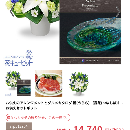
〈
〉
お供えのアレンジメントとグルメカタログ 麗(うらら) 〔露芝(つゆしば)〕 -
お供えセットギフト
様々なカタチの贈り物を、この一冊で。
14,740
srp512754