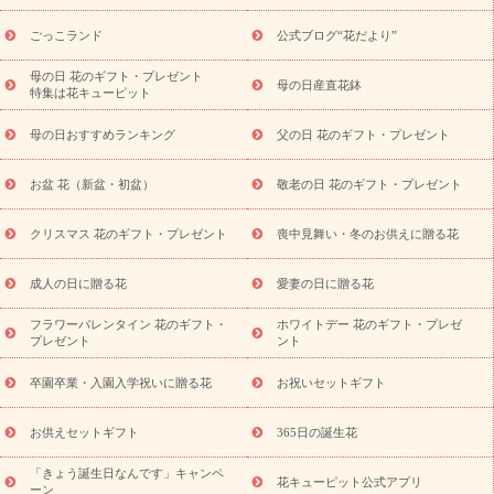
用途か
キャンペーン
「きょう誕生日なんです」キャンペーン
ら探す
お祝いの花特集
当日配達特急便
お祝い商品一覧
お
ごっこランド
公式ブログ“花だより”
祝い
開店・開業祝い
新築・引っ越し祝い
退職祝い
結婚記
念日
結婚祝い
出産祝い
退院祝い・快気祝い
還暦祝い・長
母の日 花のギフト・プレゼント
母の日産直花鉢
特集は花キューピット
寿祝い
プチギフト
ペットのお祝いフラワー
お中元・暑中見
舞い
敬老の日
お供え・お悔やみ
当日配達特急便 お供え
お
母の日おすすめランキング
父の日 花のギフト・プレゼント
供え・お悔やみ商品一覧
お供え・お悔やみの花
四十九日法要以
降に贈る花
通夜・葬儀に贈る花
お供え お花とセットギフト
お盆 花（新盆・初盆）
敬老の日 花のギフト・プレゼント
お供え プリザーブドフラワー
ペットのお供えフラワー
お盆（新
盆・初盆）
その他
お祝い返し
お見舞い
お取り寄せギフト
ビジネス用
ご自宅用
観葉植物
ミディ胡蝶蘭
プリザーブ
クリスマス 花のギフト・プレゼント
喪中見舞い・冬のお供えに贈る花
スタイルから探す
ドフラワー
アレンジメント
花束
スタ
ンド花
お祝い
お供え・お悔やみ
胡蝶蘭
胡蝶蘭・花鉢
ミ
成人の日に贈る花
愛妻の日に贈る花
ディ胡蝶蘭・お祝い
ミディ胡蝶蘭・お供え
世界初の青色胡蝶蘭
フラワーバレンタイン 花のギフト・
ホワイトデー 花のギフト・プレゼ
観葉植物
観葉植物
産直多肉植物
プリザーブドフラワー
プレゼント
ント
お祝い
お供え・お悔やみ
花とセットギフト
セミオーダー
プチギフト（hanamore -ハナモア-）
花とみどりのeギフト
花
卒園卒業・入園入学祝いに贈る花
お祝いセットギフト
キューピットのeGfit
カラー
ピンク
イエローオレンジ
レッ
予算から探す
ド
お花の種類
バラ
ユリ
トルコキキョウ
お供えセットギフト
365日の誕生花
お祝い
お祝い・
3000円～
お祝い・
4000円～
お祝い・
5000円～
お祝い・
7000円～
お祝い・
10000円～
お供え・お
「きょう誕生日なんです」キャンペ
花キューピット公式アプリ
ーン