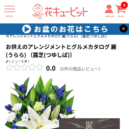
0
メニュー
マイページ
カート
×
花キューピット
お供えセットギフト
【お供えセットギフト】お供え
のアレンジメントとグルメカタログ 麗(うらら) 〔露芝(つゆしば)〕
お供えのアレンジメントとグルメカタログ 麗
(うらら) 〔露芝(つゆしば)〕
レビューを書く
0.0
（0件の商品レビュー）