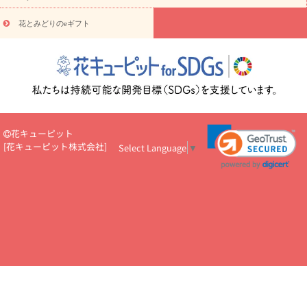
悔やみ
お供え・お悔やみ・
3000円～
お供え・お悔やみ・
5000
円～
お供え・お悔やみ・
7000円～
お供え・お悔やみ・
10000
花とみどりのeギフト
読み物
円～
注目されている記事
365日の誕生花カレンダー
開店・開業祝
いのマナー
定年退職祝いのマナー
お祝いを贈るときのマナー・
ルール
花キューピットのお祝いコラム一覧
誕生日のお花を「色
彩心理学」で選ぶ方法
結婚祝いの予算相場
出産祝いお役立ち情
報
転職祝いのマナー基礎知識
ペットのお祝いワンポイントアド
バイス
スタンド花（フラスタ）のマナー
お見舞いのマナーとル
花キューピット
ール
新築引っ越し祝いコラム
お祝い花のマナー総まとめ
職
[
花キューピット株式会社
]
Select Language
▼
場上司や先輩へ贈るお祝い花の正解は？
開店祝いの花 選び方ガイ
ド（早見表あり）
お供えを贈るときのマナー・ルール
花キューピットのお供え・
お悔やみ・仏花コラム一覧
花キューピットの仏花のルール・マナ
ーQ&A
ペットの供花の基礎知識とペットロスを癒す向き合い方
一周忌のマナー
四十九日の基礎知識
お盆のルール・マナー
お彼岸のルール・マナー
キリスト教のお葬式の流れ【マナー基礎
知識】
お供え花のマナー総まとめ
仏花の選び方ガイド（早見表
あり)
花キューピット×専門家
CO2排出量削減 / SDGsを考える
プロ直伝10のテクニック
花美人5人の「花のある暮らし」
美
しい“花とお祝い”の世界
花贈りをもっと楽しみたい
男性は花を