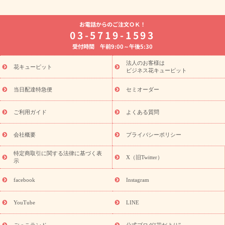
よく贈られる花
お祝いの花特集
誕生日フラワーギフト特集
お電話からのご注文ＯＫ！
8月の誕生花(トルコキキョウ)
開店・開業祝い
退職祝い
結
03-5719-1593
婚記念日
お供え・お悔やみ
お供え・お悔やみの花
四十九日
受付時間 午前9:00～午後5:30
法要以降に贈る花
通夜・葬儀に贈る花
胡蝶蘭・花鉢
プリザ
ーブドフラワー
季節のイベント
ひまわり ギフト・プレゼント
法人のお客様は
季節のイベント
花キューピット
特集
お盆 花（新盆・初盆）
お盆 花（新
ビジネス花キューピット
盆・初盆）
お盆 花（新盆・初盆）
お盆・お供え 花とセットギ
フト
お盆・お供え プリザーブドフラワー
ひまわり ギフト・プ
当日配達特急便
セミオーダー
レゼント特集
夏の花贈り・お中元・暑中見舞い 花のギフト特集
敬老の日におくる花ギフト・プレゼント特集
敬老の日におくる
ご利用ガイド
よくある質問
花ギフト・プレゼント特集
敬老の日 花のおすすめランキング
敬
老の日 花鉢植えのギフト・プレゼント特集
敬老の日 花とセットギ
会社概要
プライバシーポリシー
フト・プレゼント特集
敬老の日の花 全てのギフト一覧
キャン
ペーン
映画『ウォーターガーディアンズ』コラボキャンペーン
特定商取引に関する法律に基づく表
X（旧Twitter）
示
誕生日の花を探す
「きょう誕生日なんです」キャンペーン
誕生日フラワーギフト
誕生日フラワーギフト特集
誕生日フラワ
facebook
Instagram
ーギフト商品一覧
バラ
ユリ
トルコキキョウ
8月の誕生花
(トルコキキョウ)
9月の誕生花(リンドウ)
誕生日セットギフト
YouTube
LINE
用途か
キャンペーン
「きょう誕生日なんです」キャンペーン
ら探す
お祝いの花特集
当日配達特急便
お祝い商品一覧
お
ごっこランド
公式ブログ“花だより”