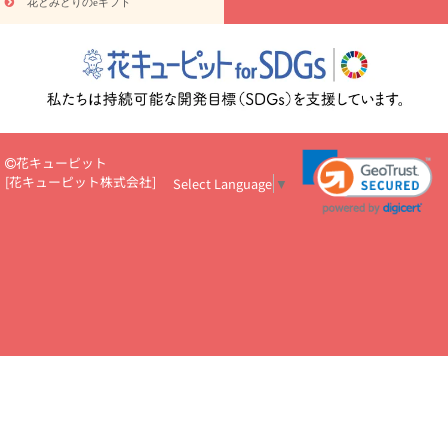
花とみどりのeギフト
読み物
円～
注目されている記事
365日の誕生花カレンダー
開店・開業祝
いのマナー
定年退職祝いのマナー
お祝いを贈るときのマナー・
ルール
花キューピットのお祝いコラム一覧
誕生日のお花を「色
彩心理学」で選ぶ方法
結婚祝いの予算相場
出産祝いお役立ち情
報
転職祝いのマナー基礎知識
ペットのお祝いワンポイントアド
バイス
スタンド花（フラスタ）のマナー
お見舞いのマナーとル
花キューピット
ール
新築引っ越し祝いコラム
お祝い花のマナー総まとめ
職
[
花キューピット株式会社
]
Select Language
▼
場上司や先輩へ贈るお祝い花の正解は？
開店祝いの花 選び方ガイ
ド（早見表あり）
お供えを贈るときのマナー・ルール
花キューピットのお供え・
お悔やみ・仏花コラム一覧
花キューピットの仏花のルール・マナ
ーQ&A
ペットの供花の基礎知識とペットロスを癒す向き合い方
一周忌のマナー
四十九日の基礎知識
お盆のルール・マナー
お彼岸のルール・マナー
キリスト教のお葬式の流れ【マナー基礎
知識】
お供え花のマナー総まとめ
仏花の選び方ガイド（早見表
あり)
花キューピット×専門家
CO2排出量削減 / SDGsを考える
プロ直伝10のテクニック
花美人5人の「花のある暮らし」
美
しい“花とお祝い”の世界
花贈りをもっと楽しみたい
男性は花を
もらってうれしい？アンケート
テレワークにおすすめの観葉植
物・花
室内でお花の写真を撮るポイントを紹介
フラワーアレン