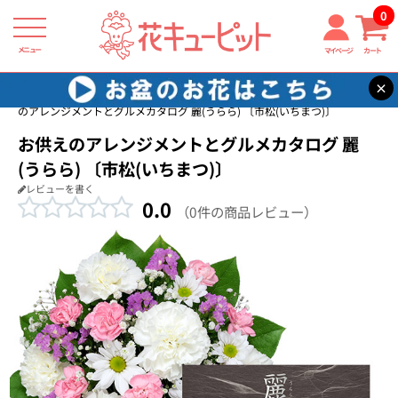
0
メニュー
マイページ
カート
×
花キューピット
お供えセットギフト
【お供えセットギフト】お供え
のアレンジメントとグルメカタログ 麗(うらら) 〔市松(いちまつ)〕
お供えのアレンジメントとグルメカタログ 麗
(うらら) 〔市松(いちまつ)〕
レビューを書く
0.0
（0件の商品レビュー）