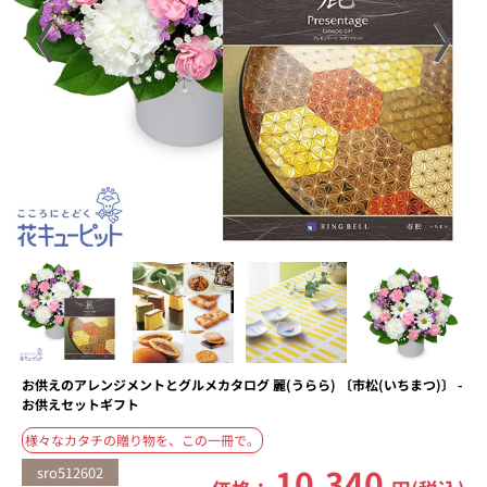
〈
〉
お供えのアレンジメントとグルメカタログ 麗(うらら) 〔市松(いちまつ)〕 -
お供えセットギフト
様々なカタチの贈り物を、この一冊で。
10,340
sro512602