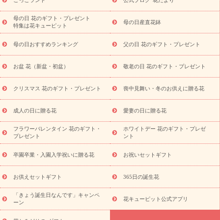
祝い
開店・開業祝い
新築・引っ越し祝い
退職祝い
結婚記
念日
結婚祝い
出産祝い
退院祝い・快気祝い
還暦祝い・長
母の日 花のギフト・プレゼント
母の日産直花鉢
特集は花キューピット
寿祝い
プチギフト
ペットのお祝いフラワー
お中元・暑中見
舞い
敬老の日
お供え・お悔やみ
当日配達特急便 お供え
お
母の日おすすめランキング
父の日 花のギフト・プレゼント
供え・お悔やみ商品一覧
お供え・お悔やみの花
四十九日法要以
降に贈る花
通夜・葬儀に贈る花
お供え お花とセットギフト
お盆 花（新盆・初盆）
敬老の日 花のギフト・プレゼント
お供え プリザーブドフラワー
ペットのお供えフラワー
お盆（新
盆・初盆）
その他
お祝い返し
お見舞い
お取り寄せギフト
ビジネス用
ご自宅用
観葉植物
ミディ胡蝶蘭
プリザーブ
クリスマス 花のギフト・プレゼント
喪中見舞い・冬のお供えに贈る花
スタイルから探す
ドフラワー
アレンジメント
花束
スタ
ンド花
お祝い
お供え・お悔やみ
胡蝶蘭
胡蝶蘭・花鉢
ミ
成人の日に贈る花
愛妻の日に贈る花
ディ胡蝶蘭・お祝い
ミディ胡蝶蘭・お供え
世界初の青色胡蝶蘭
フラワーバレンタイン 花のギフト・
ホワイトデー 花のギフト・プレゼ
観葉植物
観葉植物
産直多肉植物
プリザーブドフラワー
プレゼント
ント
お祝い
お供え・お悔やみ
花とセットギフト
セミオーダー
プチギフト（hanamore -ハナモア-）
花とみどりのeギフト
花
卒園卒業・入園入学祝いに贈る花
お祝いセットギフト
キューピットのeGfit
カラー
ピンク
イエローオレンジ
レッ
予算から探す
ド
お花の種類
バラ
ユリ
トルコキキョウ
お供えセットギフト
365日の誕生花
お祝い
お祝い・
3000円～
お祝い・
4000円～
お祝い・
5000円～
お祝い・
7000円～
お祝い・
10000円～
お供え・お
「きょう誕生日なんです」キャンペ
花キューピット公式アプリ
ーン
悔やみ
お供え・お悔やみ・
3000円～
お供え・お悔やみ・
5000
円～
お供え・お悔やみ・
7000円～
お供え・お悔やみ・
10000