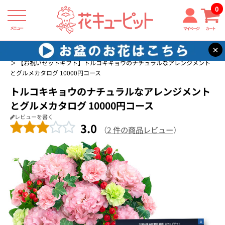
0
メニュー
マイページ
カート
×
花キューピット
誕生日フラワーギフト特集
お祝いセットギフト一覧
【お祝いセットギフト】トルコキキョウのナチュラルなアレンジメント
とグルメカタログ 10000円コース
トルコキキョウのナチュラルなアレンジメント
とグルメカタログ 10000円コース
レビューを書く
3.0
（
2 件の商品レビュー
）