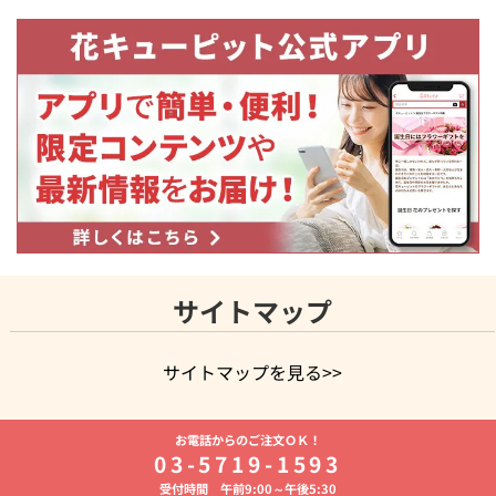
サイトマップ
サイトマップを見る>>
よく贈られる花
お祝いの花特集
誕生日フラワーギフト特集
お電話からのご注文ＯＫ！
8月の誕生花(トルコキキョウ)
開店・開業祝い
退職祝い
結
03-5719-1593
婚記念日
お供え・お悔やみ
お供え・お悔やみの花
四十九日
受付時間 午前9:00～午後5:30
法要以降に贈る花
通夜・葬儀に贈る花
胡蝶蘭・花鉢
プリザ