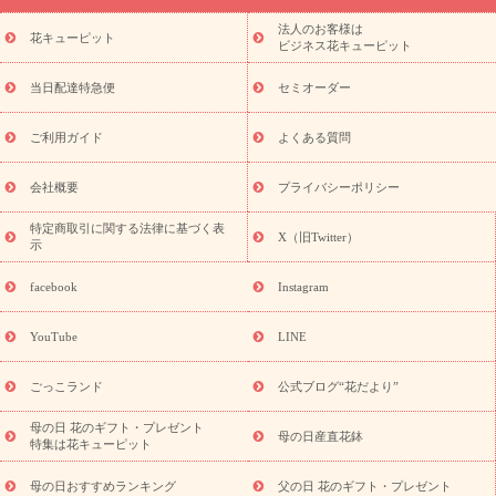
ーブドフラワー
季節のイベント
ひまわり ギフト・プレゼント
法人のお客様は
季節のイベント
花キューピット
特集
お盆 花（新盆・初盆）
お盆 花（新
ビジネス花キューピット
盆・初盆）
お盆 花（新盆・初盆）
お盆・お供え 花とセットギ
フト
お盆・お供え プリザーブドフラワー
ひまわり ギフト・プ
当日配達特急便
セミオーダー
レゼント特集
夏の花贈り・お中元・暑中見舞い 花のギフト特集
敬老の日におくる花ギフト・プレゼント特集
敬老の日におくる
ご利用ガイド
よくある質問
花ギフト・プレゼント特集
敬老の日 花のおすすめランキング
敬
老の日 花鉢植えのギフト・プレゼント特集
敬老の日 花とセットギ
会社概要
プライバシーポリシー
フト・プレゼント特集
敬老の日の花 全てのギフト一覧
キャン
ペーン
映画『ウォーターガーディアンズ』コラボキャンペーン
特定商取引に関する法律に基づく表
X（旧Twitter）
示
誕生日の花を探す
「きょう誕生日なんです」キャンペーン
誕生日フラワーギフト
誕生日フラワーギフト特集
誕生日フラワ
facebook
Instagram
ーギフト商品一覧
バラ
ユリ
トルコキキョウ
8月の誕生花
(トルコキキョウ)
9月の誕生花(リンドウ)
誕生日セットギフト
YouTube
LINE
用途か
キャンペーン
「きょう誕生日なんです」キャンペーン
ら探す
お祝いの花特集
当日配達特急便
お祝い商品一覧
お
ごっこランド
公式ブログ“花だより”
祝い
開店・開業祝い
新築・引っ越し祝い
退職祝い
結婚記
念日
結婚祝い
出産祝い
退院祝い・快気祝い
還暦祝い・長
母の日 花のギフト・プレゼント
母の日産直花鉢
特集は花キューピット
寿祝い
プチギフト
ペットのお祝いフラワー
お中元・暑中見
舞い
敬老の日
お供え・お悔やみ
当日配達特急便 お供え
お
母の日おすすめランキング
父の日 花のギフト・プレゼント