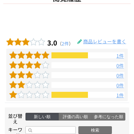
3.0
商品レビューを書く
（
2件
）
1件
0件
0件
0件
1件
並び替
新しい順
評価の高い順
参考になった順
え
キーワ
検索