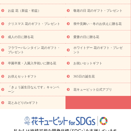
供え・お悔やみ商品一覧
お供え・お悔やみの花
四十九日法要以
降に贈る花
通夜・葬儀に贈る花
お供え お花とセットギフト
お盆 花（新盆・初盆）
敬老の日 花のギフト・プレゼント
お供え プリザーブドフラワー
ペットのお供えフラワー
お盆（新
盆・初盆）
その他
お祝い返し
お見舞い
お取り寄せギフト
ビジネス用
ご自宅用
観葉植物
ミディ胡蝶蘭
プリザーブ
クリスマス 花のギフト・プレゼント
喪中見舞い・冬のお供えに贈る花
スタイルから探す
ドフラワー
アレンジメント
花束
スタ
ンド花
お祝い
お供え・お悔やみ
胡蝶蘭
胡蝶蘭・花鉢
ミ
成人の日に贈る花
愛妻の日に贈る花
ディ胡蝶蘭・お祝い
ミディ胡蝶蘭・お供え
世界初の青色胡蝶蘭
フラワーバレンタイン 花のギフト・
ホワイトデー 花のギフト・プレゼ
観葉植物
観葉植物
産直多肉植物
プリザーブドフラワー
プレゼント
ント
お祝い
お供え・お悔やみ
花とセットギフト
セミオーダー
プチギフト（hanamore -ハナモア-）
花とみどりのeギフト
花
卒園卒業・入園入学祝いに贈る花
お祝いセットギフト
キューピットのeGfit
カラー
ピンク
イエローオレンジ
レッ
予算から探す
ド
お花の種類
バラ
ユリ
トルコキキョウ
お供えセットギフト
365日の誕生花
お祝い
お祝い・
3000円～
お祝い・
4000円～
お祝い・
5000円～
お祝い・
7000円～
お祝い・
10000円～
お供え・お
「きょう誕生日なんです」キャンペ
花キューピット公式アプリ
ーン
悔やみ
お供え・お悔やみ・
3000円～
お供え・お悔やみ・
5000
円～
お供え・お悔やみ・
7000円～
お供え・お悔やみ・
10000
花とみどりのeギフト
読み物
円～
注目されている記事
365日の誕生花カレンダー
開店・開業祝
いのマナー
定年退職祝いのマナー
お祝いを贈るときのマナー・
ルール
花キューピットのお祝いコラム一覧
誕生日のお花を「色