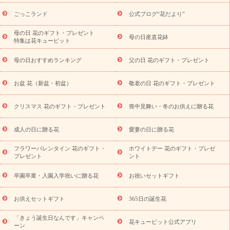
用途から探す
お祝いの花特集
当日配達特急便
お祝い商品
一覧
お祝い
開店・開業祝い
新築・引っ越し祝い
退職祝い
ごっこランド
公式ブログ“花だより”
結婚記念日
結婚祝い
出産祝い
退院祝い・快気祝い
還暦
祝い・長寿祝い
プチギフト
ペットのお祝いフラワー
お中
母の日 花のギフト・プレゼント
母の日産直花鉢
特集は花キューピット
元・暑中見舞い
敬老の日
お供え・お悔やみ
当日配達特急便
お供え
お供え・お悔やみ商品一覧
お供え・お悔やみの花
四
母の日おすすめランキング
父の日 花のギフト・プレゼント
十九日法要以降に贈る花
通夜・葬儀に贈る花
お供え お花とセッ
トギフト
お供え プリザーブドフラワー
ペットのお供えフラワー
お盆 花（新盆・初盆）
敬老の日 花のギフト・プレゼント
お盆（新盆・初盆）
その他
お祝い返し
お見舞い
お取り
寄せギフト
ビジネス用
ご自宅用
観葉植物
ミディ胡蝶蘭
クリスマス 花のギフト・プレゼント
喪中見舞い・冬のお供えに贈る花
スタイルから探す
プリザーブドフラワー
アレンジメント
花束
スタンド花
お祝い
お供え・お悔やみ
胡蝶蘭
胡蝶
成人の日に贈る花
愛妻の日に贈る花
蘭・花鉢
ミディ胡蝶蘭・お祝い
ミディ胡蝶蘭・お供え
世界初
の青色胡蝶蘭
観葉植物
観葉植物
産直多肉植物
プリザーブ
フラワーバレンタイン 花のギフト・
ホワイトデー 花のギフト・プレゼ
ドフラワー
お祝い
お供え・お悔やみ
花とセットギフト
セ
プレゼント
ント
ミオーダー
プチギフト（hanamore -ハナモア-）
花とみどりの
eギフト
花キューピットのeGfit
カラー
ピンク
イエローオ
卒園卒業・入園入学祝いに贈る花
お祝いセットギフト
予
レンジ
レッド
お花の種類
バラ
ユリ
トルコキキョウ
算から探す
お祝い
お祝い・
3000円～
お祝い・
4000円～
お供えセットギフト
365日の誕生花
お祝い・
5000円～
お祝い・
7000円～
お祝い・
10000円～
「きょう誕生日なんです」キャンペ
お供え・お悔やみ
お供え・お悔やみ・
3000円～
お供え・お
花キューピット公式アプリ
ーン