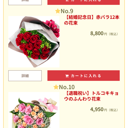
No.9
【結婚記念日】赤バラ12本
の花束
8,800
円（税込）
詳細
カートに入れる
No.10
【退職祝い】トルコキキョ
ウのふんわり花束
4,950
円（税込）