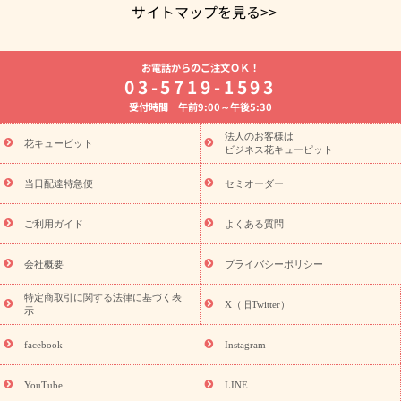
サイトマップを見る>>
よく贈られる花
お祝いの花特集
誕生日フラワーギフト特集
お電話からのご注文ＯＫ！
8月の誕生花(トルコキキョウ)
開店・開業祝い
退職祝い
結
03-5719-1593
婚記念日
お供え・お悔やみ
お供え・お悔やみの花
四十九日
受付時間 午前9:00～午後5:30
法要以降に贈る花
通夜・葬儀に贈る花
胡蝶蘭・花鉢
プリザ
ーブドフラワー
季節のイベント
ひまわり ギフト・プレゼント
法人のお客様は
季節のイベント
花キューピット
特集
お盆 花（新盆・初盆）
お盆 花（新
ビジネス花キューピット
盆・初盆）
お盆 花（新盆・初盆）
お盆・お供え 花とセットギ
フト
お盆・お供え プリザーブドフラワー
ひまわり ギフト・プ
当日配達特急便
セミオーダー
レゼント特集
夏の花贈り・お中元・暑中見舞い 花のギフト特集
敬老の日におくる花ギフト・プレゼント特集
敬老の日におくる
ご利用ガイド
よくある質問
花ギフト・プレゼント特集
敬老の日 花のおすすめランキング
敬
老の日 花鉢植えのギフト・プレゼント特集
敬老の日 花とセットギ
会社概要
プライバシーポリシー
フト・プレゼント特集
敬老の日の花 全てのギフト一覧
キャン
誕生日の花を
特定商取引に関する法律に基づく表
ペーン
「きょう誕生日なんです」キャンペーン
X（旧Twitter）
示
探す
誕生日フラワーギフト
誕生日フラワーギフト特集
誕生
日フラワーギフト商品一覧
バラ
ユリ
トルコキキョウ
8月の
facebook
Instagram
誕生花(トルコキキョウ)
9月の誕生花(リンドウ)
誕生日セット
ギフト
キャンペーン
「きょう誕生日なんです」キャンペーン
YouTube
LINE