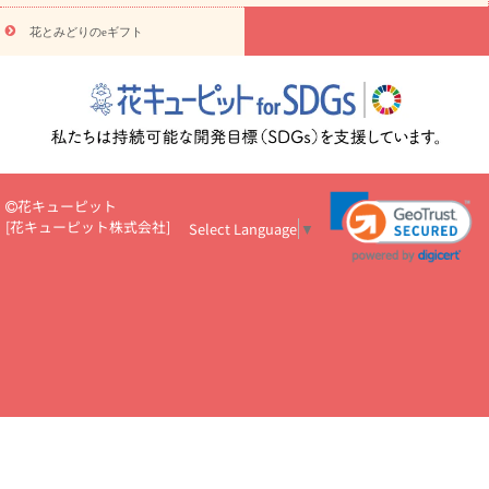
悔やみ・
5000円～
お供え・お悔やみ・
7000円～
お供え・お悔
読み物
やみ・
10000円～
花とみどりのeギフト
注目されている記事
365日の誕生花カレンダー
開店・開業祝
いのマナー
定年退職祝いのマナー
お祝いを贈るときのマナー・
ルール
花キューピットのお祝いコラム一覧
誕生日のお花を「色
彩心理学」で選ぶ方法
結婚祝いの予算相場
出産祝いお役立ち情
報
転職祝いのマナー基礎知識
ペットのお祝いワンポイントアド
バイス
スタンド花（フラスタ）のマナー
お見舞いのマナーとル
ール
新築引っ越し祝いコラム
お祝い花のマナー総まとめ
職
花キューピット
場上司や先輩へ贈るお祝い花の正解は？
開店祝いの花 選び方ガイ
[
花キューピット株式会社
]
Select Language
▼
ド（早見表あり）
お供えを贈るときのマナー・ルール
花キューピットのお供え・
お悔やみ・仏花コラム一覧
花キューピットの仏花のルール・マナ
ーQ&A
ペットの供花の基礎知識とペットロスを癒す向き合い方
一周忌のマナー
四十九日の基礎知識
お盆のルール・マナー
お彼岸のルール・マナー
キリスト教のお葬式の流れ【マナー基礎
知識】
お供え花のマナー総まとめ
仏花の選び方ガイド（早見表
あり)
花キューピット×専門家
CO2排出量削減 / SDGsを考える
プロ直伝10のテクニック
花美人5人の「花のある暮らし」
美
しい“花とお祝い”の世界
花贈りをもっと楽しみたい
男性は花を
もらってうれしい？アンケート
テレワークにおすすめの観葉植