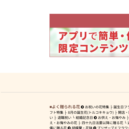
よく贈られる花
お祝いの花特集
誕生日フ
フト特集
8月の誕生花(トルコキキョウ)
開店・
い
退職祝い
結婚記念日
お供え・お悔やみ
え・お悔やみの花
四十九日法要以降に贈る花
儀に贈る花
胡蝶蘭・花鉢
プリザーブドフラワ