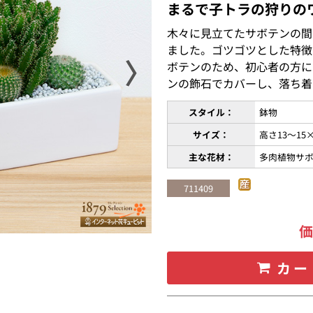
まるで子トラの狩りの
木々に見立てたサボテンの間
ました。ゴツゴツとした特徴
〉
ボテンのため、初心者の方に
ンの飾石でカバーし、落ち着
スタイル：
鉢物
サイズ：
高さ13〜15
主な花材：
多肉植物サ
711409
カー