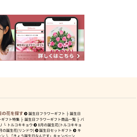
日の花を探す
誕生日フラワーギフト
誕生日
ーギフト特集
誕生日フラワーギフト商品一覧
バ
リ
トルコキキョウ
8月の誕生花(トルコキキョ
月の誕生花(リンドウ)
誕生日セットギフト
キ
ーン
「きょう誕生日なんです」キャンペーン