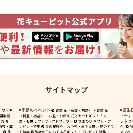
サイトマップ
季節のイベント
誕生
ラワーギ
お盆 花（新盆・初盆）
お盆 花
開業祝
（新盆・初盆）
お盆・お供え 花とセットギフト
お
フラワ
お供
盆・お供え プリザーブドフラワー
ひまわり ギフト・プ
ラ
ユ
通夜・葬
レゼント特集
夏の花贈り・お中元・暑中見舞い 花のギフ
ウ)
9
ー
季
ト特集
敬老の日におくる花ギフト・プレゼント特集
ャンペ