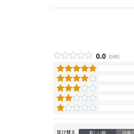
0.0
（
0件
）
並び替え
新しい順
評価