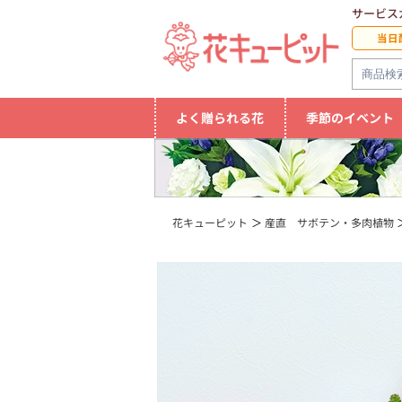
サービス
当日
よく贈られる花
季節のイベント
花キューピット
産直 サボテン・多肉植物