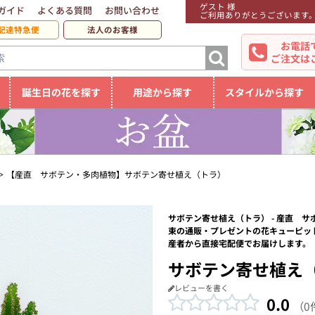
ゲスト 様
ガイド
よくある質問
お問い合わせ
ご利用ありがとうございます
配達特急便
法人のお客様
お電話
ご注文は
誕生日の花を探す
用途から探す
スタイルから探す
【産直 サボテン・多肉植物】サボテン寄せ植え（トラ）
サボテン寄せ植え（トラ） - 産直 
束の通販・プレゼントの花キューピッ
産者から直接宅配便でお届けします。
サボテン寄せ植え
レビューを書く
0.0
（0