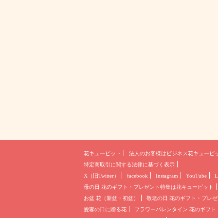
花キューピット
法人のお客様は
ビジネス花キューピ
特定商取引に関する法律に基づく表示
X（旧Twitter）
facebook
Instagram
YouTube
L
母の日 花のギフト・プレゼント
特集は花キューピット
お盆 花（新盆・初盆）
敬老の日 花のギフト・プレゼ
愛妻の日に贈る花
フラワーバレンタイン 花のギフト