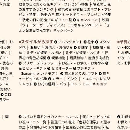
お盆
敬老の日におくる花ギフト・プレゼント特集
敬老の日 花
のおすすめランキング
敬老の日 花鉢植えのギフト・プレ
ゼント特集
敬老の日 花とセットギフト・プレゼント特集
敬老の日の花 全てのギフト一覧
キャンペーン
映画
『ウォーターガーディアンズ』コラボキャンペーン
「き
ょう誕生日なんです」キャンペーン
スタイルから探す
予算
急便
お
アレンジメント
花束
スタン
引っ越
ド花
お祝い
お供え・お悔やみ
胡蝶蘭
胡蝶蘭・花
い・
40
産祝い
鉢
ミディ胡蝶蘭・お祝い
ミディ胡蝶蘭・お供え
世
お祝
ギフト
界初の青色胡蝶蘭
観葉植物
観葉植物
産直多肉植物
やみ・
敬老の
プリザーブドフラワー
お祝い
お供え・お悔やみ
え・お
お供
花とセットギフト
セミオーダー
プチギフト
四十九日
（hanamore -ハナモア-）
花とみどりのeギフト
花キ
 お花と
ューピットのeGfit
カラー
ピンク
イエローオレンジ
ットの
レッド
お花の種類
バラ
ユリ
トルコキキョウ
お祝い
ご自
ラワー
ー
開
お祝いを贈るときのマナー・ルール
花キューピットの
お供
お祝いコラム一覧
誕生日のお花を「色彩心理学」で選ぶ
お供え
方法
結婚祝いの予算相場
出産祝いお役立ち情報
転
花のルー