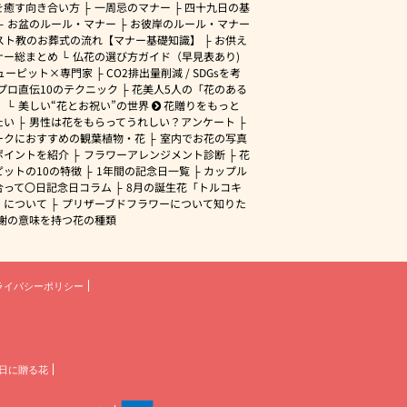
を癒す向き合い方
一周忌のマナー
四十九日の基
お盆のルール・マナー
お彼岸のルール・マナー
スト教のお葬式の流れ【マナー基礎知識】
お供え
ナー総まとめ
仏花の選び方ガイド（早見表あり)
ューピット×専門家
CO2排出量削減 / SDGsを考
プロ直伝10のテクニック
花美人5人の「花のある
」
美しい“花とお祝い”の世界
花贈りをもっと
たい
男性は花をもらってうれしい？アンケート
ークにおすすめの観葉植物・花
室内でお花の写真
ポイントを紹介
フラワーアレンジメント診断
花
ピットの10の特徴
1年間の記念日一覧
カップル
合って〇日記念日コラム
8月の誕生花「トルコキ
」について
プリザーブドフラワーについて知りた
謝の意味を持つ花の種類
ライバシーポリシー
日に贈る花