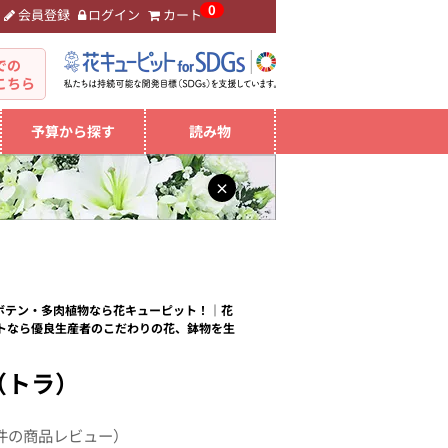
0
会員登録
ログイン
カート
。
での
こちら
予算から探す
読み物
×
サボテン・多肉植物なら花キューピット！｜花
トなら優良生産者のこだわりの花、鉢物を生
（トラ）
件の商品レビュー）