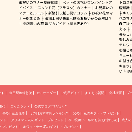
職祝いのマナー基礎知識
ペットのお祝いワンポイントア
トロス
ドバイス
スタンド花（フラスタ）のマナー
お見舞いの
礎知識
マナーとルール
新築引っ越し祝いコラム
お祝い花のマ
キリ
ナー総まとめ
職場上司や先輩へ贈るお祝い花の正解は？
花のマ
開店祝いの花 選び方ガイド（早見表あり）
花キ
える
暮らし
楽しみ
テレワ
を撮る
キュー
の付き
キョウ
い
感
ット
当日配達特急便
セミオーダー
ご利用ガイド
よくある質問
会社概要
プ
INE
ごっこランド
公式ブログ“花だより”
母の日産直花鉢
母の日おすすめランキング
父の日 花のギフト・プレゼント
ント
クリスマス 花のギフト・プレゼント
喪中見舞い・冬のお供えに贈る花
成人の
・プレゼント
ホワイトデー 花のギフト・プレゼント