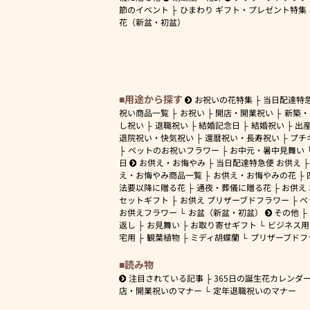
節のイベント
ひまわり ギフト・プレゼント特集
花（新盆・初盆）
用途から探す
お祝いの花特集
当日配達特
祝い商品一覧
お祝い
開店・開業祝い
新築・
し祝い
退職祝い
結婚記念日
結婚祝い
出
退院祝い・快気祝い
還暦祝い・長寿祝い
プチ
ペットのお祝いフラワー
お中元・暑中見舞い
日
お供え・お悔やみ
当日配達特急便 お供え
え・お悔やみ商品一覧
お供え・お悔やみの花
法要以降に贈る花
通夜・葬儀に贈る花
お供え
セットギフト
お供え プリザーブドフラワー
ペ
お供えフラワー
お盆（新盆・初盆）
その他
返し
お見舞い
お取り寄せギフト
ビジネス用
宅用
観葉植物
ミディ胡蝶蘭
プリザーブドフ
読み物
注目されている記事
365日の誕生花カレンダ
店・開業祝いのマナー
定年退職祝いのマナー