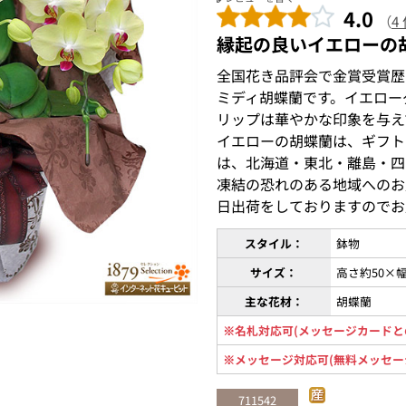
4.0
（
4
縁起の良いイエローの
全国花き品評会で金賞受賞歴
ミディ胡蝶蘭です。イエロー
リップは華やかな印象を与え
イエローの胡蝶蘭は、ギフト
は、北海道・東北・離島・四
凍結の恐れのある地域へのお
日出荷をしておりますのでお
スタイル：
鉢物
サイズ：
高さ約50×幅
主な花材：
胡蝶蘭
※名札対応可(メッセージカードと
※メッセージ対応可(無料メッセー
711542