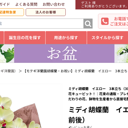
ゲスト 様
ガイド
よくある質問
お問い合わせ
ご利用ありがとうございます
配達特急便
法人のお客様
お電話
ご注文は
誕生日の花を探す
用途から探す
スタイルから探す
テギ洋蘭園）
【モテギ洋蘭園胡蝶蘭・お祝い】ミディ胡蝶蘭 イエロー 3本立ち
ミディ胡蝶蘭 イエロー 3本立ち（30
花キューピット！｜花束の通販・プレ
だわりの花、鉢物を生産者から直接宅
ミディ胡蝶蘭 イエ
前後）
レビューを書く