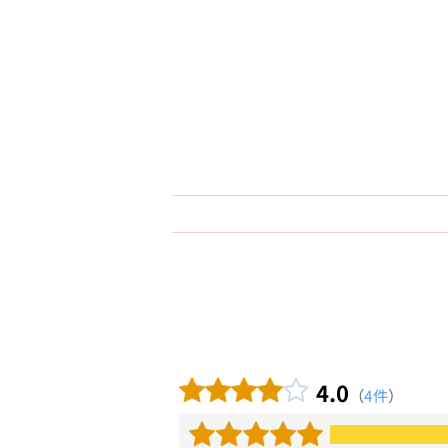
4.0
（
4件
）