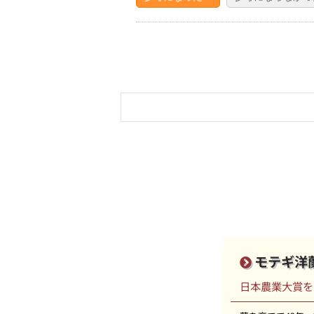
モテギ洋
日本農業大賞を