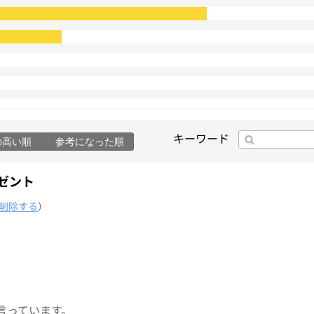
キーワード
の高い順
参考になった順
ゼント
削除する
）
。
言っています。