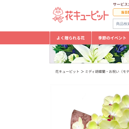
サービス
当日
よく贈られる花
季節のイベント
花キューピット
ミディ胡蝶蘭・お祝い（モ