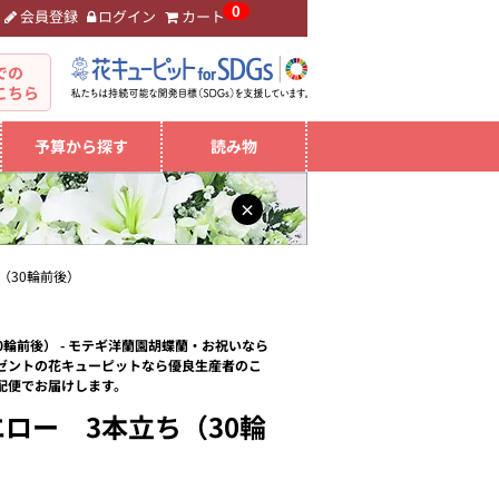
0
会員登録
ログイン
カート
。
での
こちら
予算から探す
読み物
×
（30輪前後）
輪前後） - モテギ洋蘭園胡蝶蘭・お祝いなら
ゼントの花キューピットなら優良生産者のこ
配便でお届けします。
ロー 3本立ち（30輪