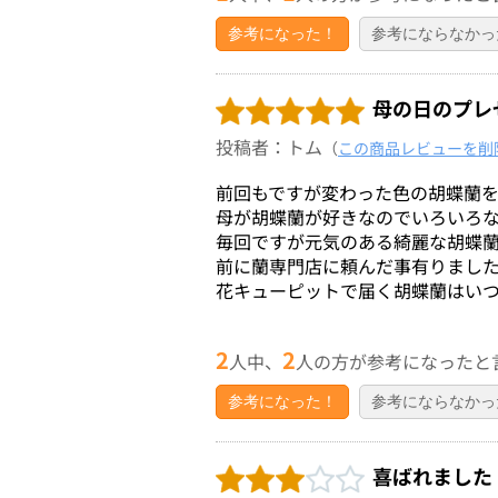
参考になった！
参考にならなかっ
母の日のプレ
投稿者：トム
（
この商品レビューを削
前回もですが変わった色の胡蝶蘭
母が胡蝶蘭が好きなのでいろいろ
毎回ですが元気のある綺麗な胡蝶
前に蘭専門店に頼んだ事有りまし
花キューピットで届く胡蝶蘭はい
2
2
人中、
人の方が参考になったと
参考になった！
参考にならなかっ
喜ばれました