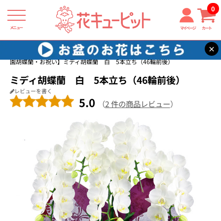
0
メニュー
マイページ
カート
×
花キューピット
ミディ胡蝶蘭・お祝い（モテギ洋蘭園）
【モテギ洋蘭
園胡蝶蘭・お祝い】ミディ胡蝶蘭 白 5本立ち（46輪前後）
ミディ胡蝶蘭 白 5本立ち（46輪前後）
レビューを書く
5.0
（
2 件の商品レビュー
）