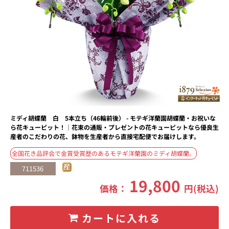
ミディ胡蝶蘭 白 5本立ち（46輪前後） - モテギ洋蘭園胡蝶蘭・お祝いな
ら花キューピット！｜花束の通販・プレゼントの花キューピットなら優良生
産者のこだわりの花、鉢物を生産者から直接宅配便でお届けします。
全国花き品評会で金賞受賞歴のあるモテギ洋蘭園のミディ胡蝶蘭。
711536
19,800
価格：
円(税込)
カートに入れる