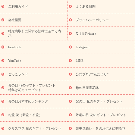
レゼント特集
夏の花贈り・お中元・暑中見舞い 花のギフト特集
敬老の日におくる花ギフト・プレゼント特集
敬老の日におくる
ご利用ガイド
よくある質問
花ギフト・プレゼント特集
敬老の日 花のおすすめランキング
敬
老の日 花鉢植えのギフト・プレゼント特集
敬老の日 花とセットギ
会社概要
プライバシーポリシー
フト・プレゼント特集
敬老の日の花 全てのギフト一覧
キャン
ペーン
映画『ウォーターガーディアンズ』コラボキャンペーン
特定商取引に関する法律に基づく表
X（旧Twitter）
示
誕生日の花を探す
「きょう誕生日なんです」キャンペーン
誕生日フラワーギフト
誕生日フラワーギフト特集
誕生日フラワ
facebook
Instagram
ーギフト商品一覧
バラ
ユリ
トルコキキョウ
8月の誕生花
(トルコキキョウ)
9月の誕生花(リンドウ)
誕生日セットギフト
YouTube
LINE
用途か
キャンペーン
「きょう誕生日なんです」キャンペーン
ら探す
お祝いの花特集
当日配達特急便
お祝い商品一覧
お
ごっこランド
公式ブログ“花だより”
祝い
開店・開業祝い
新築・引っ越し祝い
退職祝い
結婚記
念日
結婚祝い
出産祝い
退院祝い・快気祝い
還暦祝い・長
母の日 花のギフト・プレゼント
母の日産直花鉢
特集は花キューピット
寿祝い
プチギフト
ペットのお祝いフラワー
お中元・暑中見
舞い
敬老の日
お供え・お悔やみ
当日配達特急便 お供え
お
母の日おすすめランキング
父の日 花のギフト・プレゼント
供え・お悔やみ商品一覧
お供え・お悔やみの花
四十九日法要以
降に贈る花
通夜・葬儀に贈る花
お供え お花とセットギフト
お盆 花（新盆・初盆）
敬老の日 花のギフト・プレゼント
お供え プリザーブドフラワー
ペットのお供えフラワー
お盆（新
盆・初盆）
その他
お祝い返し
お見舞い
お取り寄せギフト
ビジネス用
ご自宅用
観葉植物
ミディ胡蝶蘭
プリザーブ
クリスマス 花のギフト・プレゼント
喪中見舞い・冬のお供えに贈る花