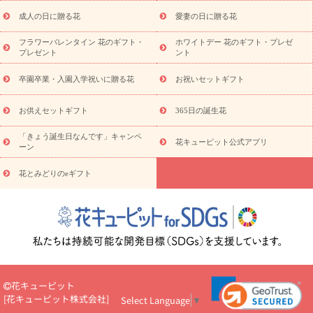
スタイルから探す
ドフラワー
アレンジメント
花束
スタ
ンド花
お祝い
お供え・お悔やみ
胡蝶蘭
胡蝶蘭・花鉢
ミ
成人の日に贈る花
愛妻の日に贈る花
ディ胡蝶蘭・お祝い
ミディ胡蝶蘭・お供え
世界初の青色胡蝶蘭
フラワーバレンタイン 花のギフト・
ホワイトデー 花のギフト・プレゼ
観葉植物
観葉植物
産直多肉植物
プリザーブドフラワー
プレゼント
ント
お祝い
お供え・お悔やみ
花とセットギフト
セミオーダー
プチギフト（hanamore -ハナモア-）
花とみどりのeギフト
花
卒園卒業・入園入学祝いに贈る花
お祝いセットギフト
キューピットのeGfit
カラー
ピンク
イエローオレンジ
レッ
予算から探す
ド
お花の種類
バラ
ユリ
トルコキキョウ
お供えセットギフト
365日の誕生花
お祝い
お祝い・
3000円～
お祝い・
4000円～
お祝い・
5000円～
お祝い・
7000円～
お祝い・
10000円～
お供え・お
「きょう誕生日なんです」キャンペ
花キューピット公式アプリ
ーン
悔やみ
お供え・お悔やみ・
3000円～
お供え・お悔やみ・
5000
円～
お供え・お悔やみ・
7000円～
お供え・お悔やみ・
10000
花とみどりのeギフト
読み物
円～
注目されている記事
365日の誕生花カレンダー
開店・開業祝
いのマナー
定年退職祝いのマナー
お祝いを贈るときのマナー・
ルール
花キューピットのお祝いコラム一覧
誕生日のお花を「色
彩心理学」で選ぶ方法
結婚祝いの予算相場
出産祝いお役立ち情
報
転職祝いのマナー基礎知識
ペットのお祝いワンポイントアド
バイス
スタンド花（フラスタ）のマナー
お見舞いのマナーとル
花キューピット
ール
新築引っ越し祝いコラム
お祝い花のマナー総まとめ
職
[
花キューピット株式会社
]
Select Language
▼
場上司や先輩へ贈るお祝い花の正解は？
開店祝いの花 選び方ガイ