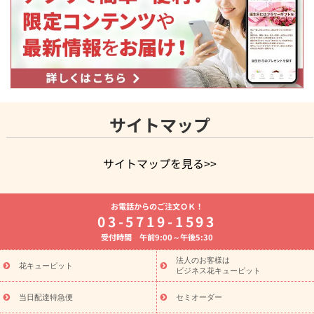
サイトマップ
サイトマップを見る>>
よく贈られる花
お祝いの花特集
誕生日フラワーギフト特集
お電話からのご注文ＯＫ！
8月の誕生花(トルコキキョウ)
開店・開業祝い
退職祝い
結
03-5719-1593
婚記念日
お供え・お悔やみ
お供え・お悔やみの花
四十九日
受付時間 午前9:00～午後5:30
法要以降に贈る花
通夜・葬儀に贈る花
胡蝶蘭・花鉢
プリザ
ーブドフラワー
季節のイベント
ひまわり ギフト・プレゼント
法人のお客様は
季節のイベント
花キューピット
特集
お盆 花（新盆・初盆）
お盆 花（新
ビジネス花キューピット
盆・初盆）
お盆 花（新盆・初盆）
お盆・お供え 花とセットギ
フト
お盆・お供え プリザーブドフラワー
ひまわり ギフト・プ
当日配達特急便
セミオーダー