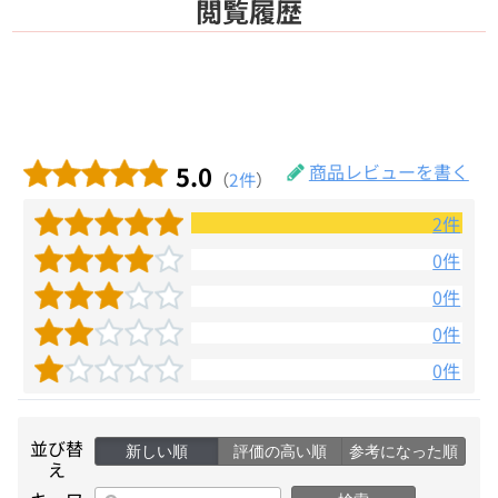
閲覧履歴
5.0
商品レビューを書く
（
2件
）
2件
0件
0件
0件
0件
並び替
新しい順
評価の高い順
参考になった順
え