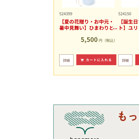
524399
524150
【夏の花贈り・お中元・
【誕生日
暑中見舞い】ひまわりと
ト】ユリ
ユリの爽やかなアレンジ
キュート
5,500
メント
円（税込）
カートに入れる
詳細
詳細