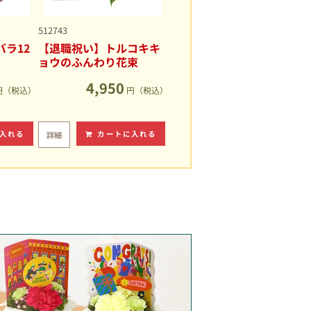
512743
ラ12
【退職祝い】トルコキキ
ョウのふんわり花束
4,950
円（税込）
円（税込）
入れる
カートに入れる
詳細