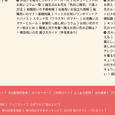
お祝いコラム一覧
誕生日のお花を「色彩心理学」で選ぶ
お供え
方法
結婚祝いの予算相場
出産祝いお役立ち情報
転
花のルー
職祝いのマナー基礎知識
ペットのお祝いワンポイントア
トロス
ドバイス
スタンド花（フラスタ）のマナー
お見舞いの
礎知識
マナーとルール
新築引っ越し祝いコラム
お祝い花のマ
キリ
ナー総まとめ
職場上司や先輩へ贈るお祝い花の正解は？
花のマ
開店祝いの花 選び方ガイド（早見表あり）
花キ
える
暮らし
楽しみ
テレワ
を撮る
キュー
の付き
キョウ
い
感
ット
当日配達特急便
セミオーダー
ご利用ガイド
よくある質問
会社概要
プ
INE
ごっこランド
公式ブログ“花だより”
母の日産直花鉢
母の日おすすめランキング
父の日 花のギフト・プレゼント