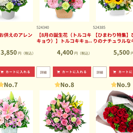
524340
524385
お供えのアレン
【8月の誕生花（トルコキ
【ひまわり特集】
キョウ）】トルコキキョ
りのナチュラルな
ウのナチュラルなアレン
ブアレンジメント
3,850
4,400
5,500
ジメント
円（税込）
円（税込）
カートに入れる
カートに入れる
カートに
詳細
詳細
No.7
No.8
No.9