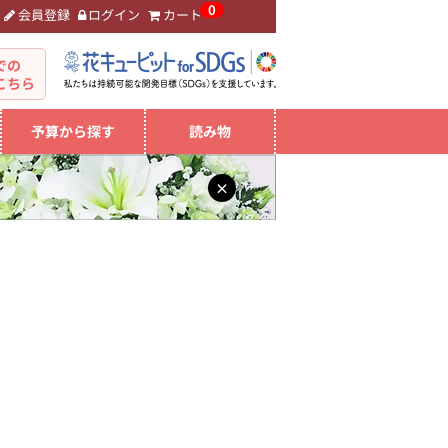
0
会員登録
ログイン
カート
。
での
こちら
予算から探す
読み物
×