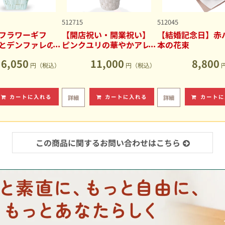
512715
512045
フラワーギフ
【開店祝い・開業祝い】
【結婚記念日】赤バ
とデンファレの
ピンクユリの華やかアレ
本の花束
アレンジメント
ンジメント
6,050
11,000
8,800
円（税込）
円（税込）
カートに入れる
カートに入れる
カートに
詳細
詳細
この商品に関するお問い合わせはこちら