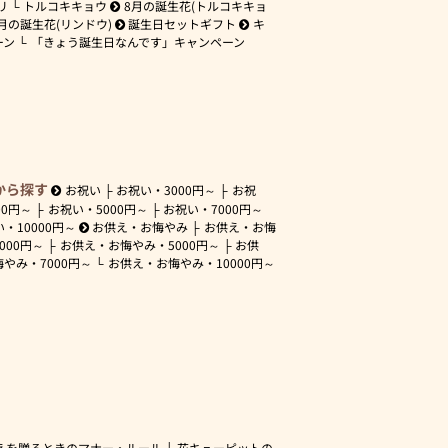
リ
トルコキキョウ
8月の誕生花(トルコキキョ
月の誕生花(リンドウ)
誕生日セットギフト
キ
ーン
「きょう誕生日なんです」キャンペーン
から探す
お祝い
お祝い・
3000円～
お祝
00円～
お祝い・
5000円～
お祝い・
7000円～
い・
10000円～
お供え・お悔やみ
お供え・お悔
3000円～
お供え・お悔やみ・
5000円～
お供
悔やみ・
7000円～
お供え・お悔やみ・
10000円～
えを贈るときのマナー・ルール
花キューピットの