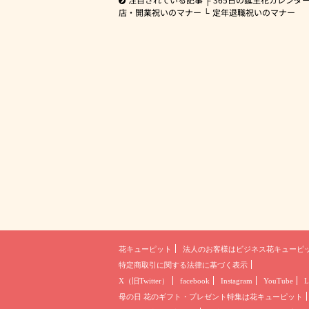
店・開業祝いのマナー
定年退職祝いのマナー
花キューピット
法人のお客様は
ビジネス花キューピ
特定商取引に関する法律に基づく表示
X（旧Twitter）
facebook
Instagram
YouTube
L
母の日 花のギフト・プレゼント
特集は花キューピット