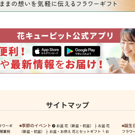
サイトマップ
季節のイベント
誕生
ラワーギ
お盆 花（新盆・初盆）
お盆 花
開業祝
（新盆・初盆）
お盆・お供え 花とセットギフト
お
フラワ