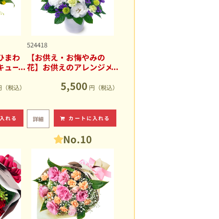
524418
ひまわ
【お供え・お悔やみの
キュー
花】お供えのアレンジメ
ント
5,500
円（税込）
円（税込）
入れる
カートに入れる
詳細
No.10