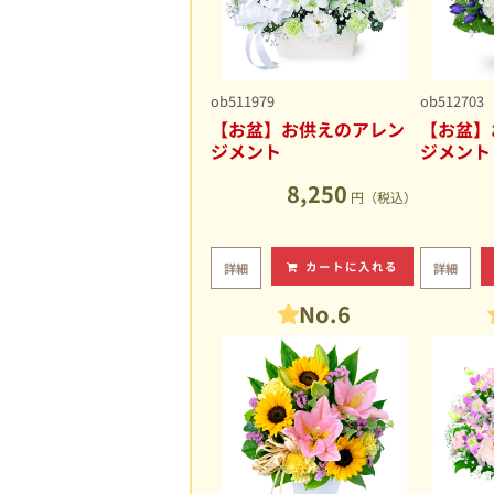
ob511979
ob512703
【お盆】お供えのアレン
【お盆】
ジメント
ジメント
8,250
円（税込）
カートに入れる
詳細
詳細
No.6