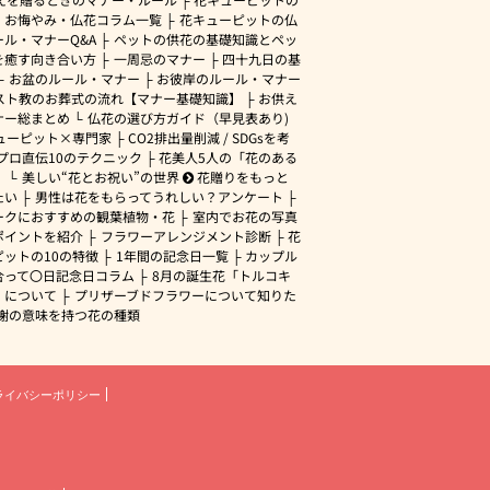
・お悔やみ・仏花コラム一覧
花キューピットの仏
ル・マナーQ&A
ペットの供花の基礎知識とペッ
を癒す向き合い方
一周忌のマナー
四十九日の基
お盆のルール・マナー
お彼岸のルール・マナー
スト教のお葬式の流れ【マナー基礎知識】
お供え
ナー総まとめ
仏花の選び方ガイド（早見表あり)
ューピット×専門家
CO2排出量削減 / SDGsを考
プロ直伝10のテクニック
花美人5人の「花のある
」
美しい“花とお祝い”の世界
花贈りをもっと
たい
男性は花をもらってうれしい？アンケート
ークにおすすめの観葉植物・花
室内でお花の写真
ポイントを紹介
フラワーアレンジメント診断
花
ピットの10の特徴
1年間の記念日一覧
カップル
合って〇日記念日コラム
8月の誕生花「トルコキ
」について
プリザーブドフラワーについて知りた
謝の意味を持つ花の種類
ライバシーポリシー