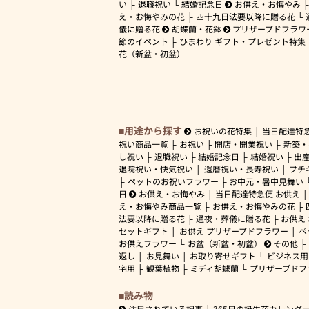
い
退職祝い
結婚記念日
お供え・お悔やみ
え・お悔やみの花
四十九日法要以降に贈る花
儀に贈る花
胡蝶蘭・花鉢
プリザーブドフラワ
節のイベント
ひまわり ギフト・プレゼント特集
花（新盆・初盆）
用途から探す
お祝いの花特集
当日配達特
祝い商品一覧
お祝い
開店・開業祝い
新築・
し祝い
退職祝い
結婚記念日
結婚祝い
出
退院祝い・快気祝い
還暦祝い・長寿祝い
プチ
ペットのお祝いフラワー
お中元・暑中見舞い
日
お供え・お悔やみ
当日配達特急便 お供え
え・お悔やみ商品一覧
お供え・お悔やみの花
法要以降に贈る花
通夜・葬儀に贈る花
お供え
セットギフト
お供え プリザーブドフラワー
ペ
お供えフラワー
お盆（新盆・初盆）
その他
返し
お見舞い
お取り寄せギフト
ビジネス用
宅用
観葉植物
ミディ胡蝶蘭
プリザーブドフ
読み物
注目されている記事
365日の誕生花カレンダ