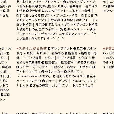
お供
盆・お供え プリザーブドフラワー
ひまわり ギフト・プ
ラ
ユ
通夜・葬
レゼント特集
夏の花贈り・お中元・暑中見舞い 花のギフ
ウ)
9
ー
季
ト特集
敬老の日におくる花ギフト・プレゼント特集
ャンペ
お盆
敬老の日におくる花ギフト・プレゼント特集
敬老の日 花
のおすすめランキング
敬老の日 花鉢植えのギフト・プレ
ゼント特集
敬老の日 花とセットギフト・プレゼント特集
敬老の日の花 全てのギフト一覧
キャンペーン
映画
『ウォーターガーディアンズ』コラボキャンペーン
「き
ょう誕生日なんです」キャンペーン
スタイルから探す
予算
急便
お
アレンジメント
花束
スタン
引っ越
ド花
お祝い
お供え・お悔やみ
胡蝶蘭
胡蝶蘭・花
い・
40
産祝い
鉢
ミディ胡蝶蘭・お祝い
ミディ胡蝶蘭・お供え
世
お祝
ギフト
界初の青色胡蝶蘭
観葉植物
観葉植物
産直多肉植物
やみ・
敬老の
プリザーブドフラワー
お祝い
お供え・お悔やみ
え・お
お供
花とセットギフト
セミオーダー
プチギフト
四十九日
（hanamore -ハナモア-）
花とみどりのeギフト
花キ
 お花と
ューピットのeGfit
カラー
ピンク
イエローオレンジ
ットの
レッド
お花の種類
バラ
ユリ
トルコキキョウ
お祝い
ご自
ラワー
ー
開
お祝いを贈るときのマナー・ルール
花キューピットの
お供