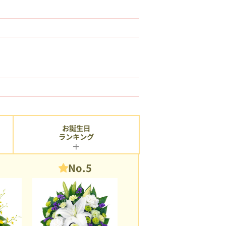
お誕生日
ランキング
No.5