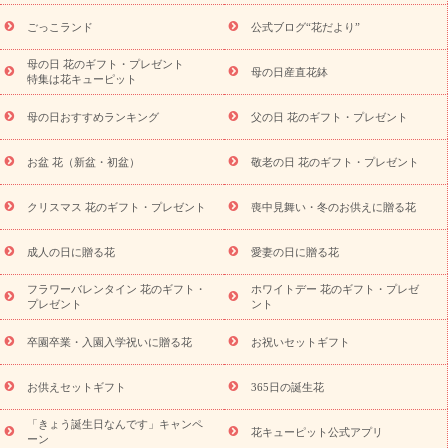
用途から探す
お祝いの花特集
当日配達特急便
お祝い商品
一覧
お祝い
開店・開業祝い
新築・引っ越し祝い
退職祝い
ごっこランド
公式ブログ“花だより”
結婚記念日
結婚祝い
出産祝い
退院祝い・快気祝い
還暦
祝い・長寿祝い
プチギフト
ペットのお祝いフラワー
お中
母の日 花のギフト・プレゼント
母の日産直花鉢
特集は花キューピット
元・暑中見舞い
敬老の日
お供え・お悔やみ
当日配達特急便
お供え
お供え・お悔やみ商品一覧
お供え・お悔やみの花
四
母の日おすすめランキング
父の日 花のギフト・プレゼント
十九日法要以降に贈る花
通夜・葬儀に贈る花
お供え お花とセッ
トギフト
お供え プリザーブドフラワー
ペットのお供えフラワー
お盆 花（新盆・初盆）
敬老の日 花のギフト・プレゼント
お盆（新盆・初盆）
その他
お祝い返し
お見舞い
お取り
寄せギフト
ビジネス用
ご自宅用
観葉植物
ミディ胡蝶蘭
クリスマス 花のギフト・プレゼント
喪中見舞い・冬のお供えに贈る花
スタイルから探す
プリザーブドフラワー
アレンジメント
花束
スタンド花
お祝い
お供え・お悔やみ
胡蝶蘭
胡蝶
成人の日に贈る花
愛妻の日に贈る花
蘭・花鉢
ミディ胡蝶蘭・お祝い
ミディ胡蝶蘭・お供え
世界初
の青色胡蝶蘭
観葉植物
観葉植物
産直多肉植物
プリザーブ
フラワーバレンタイン 花のギフト・
ホワイトデー 花のギフト・プレゼ
ドフラワー
お祝い
お供え・お悔やみ
花とセットギフト
セ
プレゼント
ント
ミオーダー
プチギフト（hanamore -ハナモア-）
花とみどりの
eギフト
花キューピットのeGfit
カラー
ピンク
イエローオ
卒園卒業・入園入学祝いに贈る花
お祝いセットギフト
予
レンジ
レッド
お花の種類
バラ
ユリ
トルコキキョウ
算から探す
お祝い
お祝い・
3000円～
お祝い・
4000円～
お供えセットギフト
365日の誕生花
お祝い・
5000円～
お祝い・
7000円～
お祝い・
10000円～
「きょう誕生日なんです」キャンペ
お供え・お悔やみ
お供え・お悔やみ・
3000円～
お供え・お
花キューピット公式アプリ
ーン