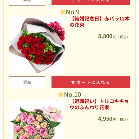
No.9
【結婚記念日】赤バラ12本
の花束
8,800
円（税込）
詳細
カートに入れる
No.10
【退職祝い】トルコキキョ
ウのふんわり花束
4,950
円（税込）