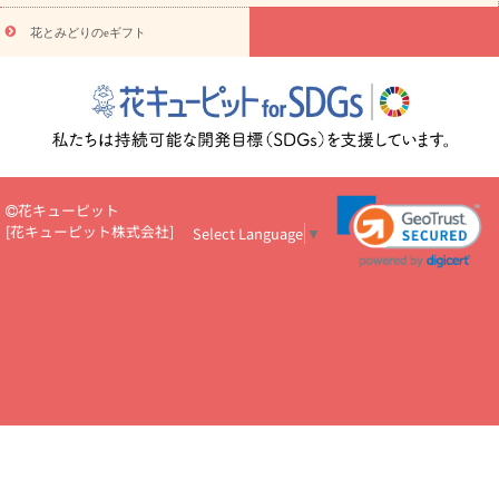
悔やみ・
5000円～
お供え・お悔やみ・
7000円～
お供え・お悔
読み物
やみ・
10000円～
花とみどりのeギフト
注目されている記事
365日の誕生花カレンダー
開店・開業祝
いのマナー
定年退職祝いのマナー
お祝いを贈るときのマナー・
ルール
花キューピットのお祝いコラム一覧
誕生日のお花を「色
彩心理学」で選ぶ方法
結婚祝いの予算相場
出産祝いお役立ち情
報
転職祝いのマナー基礎知識
ペットのお祝いワンポイントアド
バイス
スタンド花（フラスタ）のマナー
お見舞いのマナーとル
ール
新築引っ越し祝いコラム
お祝い花のマナー総まとめ
職
花キューピット
場上司や先輩へ贈るお祝い花の正解は？
開店祝いの花 選び方ガイ
[
花キューピット株式会社
]
Select Language
▼
ド（早見表あり）
お供えを贈るときのマナー・ルール
花キューピットのお供え・
お悔やみ・仏花コラム一覧
花キューピットの仏花のルール・マナ
ーQ&A
ペットの供花の基礎知識とペットロスを癒す向き合い方
一周忌のマナー
四十九日の基礎知識
お盆のルール・マナー
お彼岸のルール・マナー
キリスト教のお葬式の流れ【マナー基礎
知識】
お供え花のマナー総まとめ
仏花の選び方ガイド（早見表
あり)
花キューピット×専門家
CO2排出量削減 / SDGsを考える
プロ直伝10のテクニック
花美人5人の「花のある暮らし」
美
しい“花とお祝い”の世界
花贈りをもっと楽しみたい
男性は花を
もらってうれしい？アンケート
テレワークにおすすめの観葉植