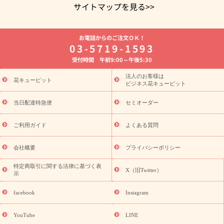
サイトマップを見る>>
よく贈られる花
お祝いの花特集
誕生日フラワーギフト特集
お電話からのご注文ＯＫ！
8月の誕生花(トルコキキョウ)
開店・開業祝い
退職祝い
結
03-5719-1593
婚記念日
お供え・お悔やみ
お供え・お悔やみの花
四十九日
受付時間 午前9:00～午後5:30
法要以降に贈る花
通夜・葬儀に贈る花
胡蝶蘭・花鉢
プリザ
ーブドフラワー
季節のイベント
ひまわり ギフト・プレゼント
法人のお客様は
季節のイベント
花キューピット
特集
お盆 花（新盆・初盆）
お盆 花（新
ビジネス花キューピット
盆・初盆）
お盆 花（新盆・初盆）
お盆・お供え 花とセットギ
フト
お盆・お供え プリザーブドフラワー
ひまわり ギフト・プ
当日配達特急便
セミオーダー
レゼント特集
夏の花贈り・お中元・暑中見舞い 花のギフト特集
敬老の日におくる花ギフト・プレゼント特集
敬老の日におくる
ご利用ガイド
よくある質問
花ギフト・プレゼント特集
敬老の日 花のおすすめランキング
敬
老の日 花鉢植えのギフト・プレゼント特集
敬老の日 花とセットギ
会社概要
プライバシーポリシー
フト・プレゼント特集
敬老の日の花 全てのギフト一覧
キャン
誕生日の花を
特定商取引に関する法律に基づく表
ペーン
「きょう誕生日なんです」キャンペーン
X（旧Twitter）
示
探す
誕生日フラワーギフト
誕生日フラワーギフト特集
誕生
日フラワーギフト商品一覧
バラ
ユリ
トルコキキョウ
8月の
facebook
Instagram
誕生花(トルコキキョウ)
9月の誕生花(リンドウ)
誕生日セット
ギフト
キャンペーン
「きょう誕生日なんです」キャンペーン
YouTube
LINE