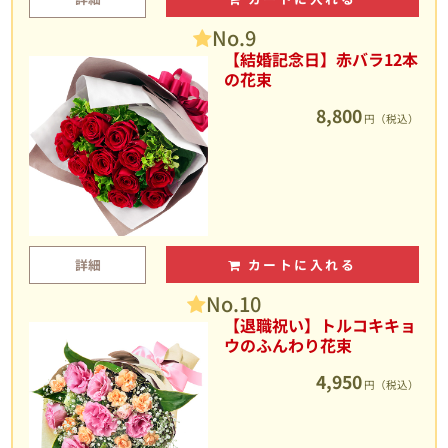
No.9
【結婚記念日】赤バラ12本
の花束
8,800
円（税込）
詳細
カートに入れる
No.10
【退職祝い】トルコキキョ
ウのふんわり花束
4,950
円（税込）