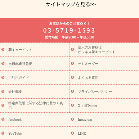
サイトマップを見る>>
よく贈られる花
お祝いの花特集
誕生日フラワーギフト特集
お電話からのご注文ＯＫ！
8月の誕生花(トルコキキョウ)
開店・開業祝い
退職祝い
結
03-5719-1593
婚記念日
お供え・お悔やみ
お供え・お悔やみの花
四十九日
受付時間 午前9:00～午後5:30
法要以降に贈る花
通夜・葬儀に贈る花
胡蝶蘭・花鉢
プリザ
ーブドフラワー
季節のイベント
ひまわり ギフト・プレゼント
法人のお客様は
季節のイベント
花キューピット
特集
お盆 花（新盆・初盆）
お盆 花（新
ビジネス花キューピット
盆・初盆）
お盆 花（新盆・初盆）
お盆・お供え 花とセットギ
フト
お盆・お供え プリザーブドフラワー
ひまわり ギフト・プ
当日配達特急便
セミオーダー
レゼント特集
夏の花贈り・お中元・暑中見舞い 花のギフト特集
敬老の日におくる花ギフト・プレゼント特集
敬老の日におくる
ご利用ガイド
よくある質問
花ギフト・プレゼント特集
敬老の日 花のおすすめランキング
敬
老の日 花鉢植えのギフト・プレゼント特集
敬老の日 花とセットギ
会社概要
プライバシーポリシー
フト・プレゼント特集
敬老の日の花 全てのギフト一覧
キャン
ペーン
映画『ウォーターガーディアンズ』コラボキャンペーン
特定商取引に関する法律に基づく表
X（旧Twitter）
示
誕生日の花を探す
「きょう誕生日なんです」キャンペーン
誕生日フラワーギフト
誕生日フラワーギフト特集
誕生日フラワ
facebook
Instagram
ーギフト商品一覧
バラ
ユリ
トルコキキョウ
8月の誕生花
(トルコキキョウ)
9月の誕生花(リンドウ)
誕生日セットギフト
YouTube
LINE
用途か
キャンペーン
「きょう誕生日なんです」キャンペーン