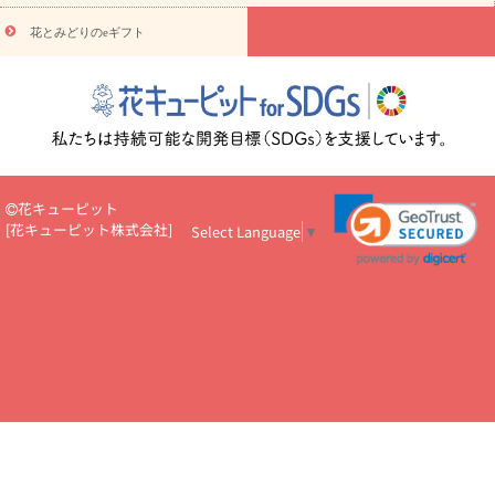
円～
お供え・お悔やみ・
7000円～
お供え・お悔やみ・
10000
花とみどりのeギフト
読み物
円～
注目されている記事
365日の誕生花カレンダー
開店・開業祝
いのマナー
定年退職祝いのマナー
お祝いを贈るときのマナー・
ルール
花キューピットのお祝いコラム一覧
誕生日のお花を「色
彩心理学」で選ぶ方法
結婚祝いの予算相場
出産祝いお役立ち情
報
転職祝いのマナー基礎知識
ペットのお祝いワンポイントアド
バイス
スタンド花（フラスタ）のマナー
お見舞いのマナーとル
花キューピット
ール
新築引っ越し祝いコラム
お祝い花のマナー総まとめ
職
[
花キューピット株式会社
]
Select Language
▼
場上司や先輩へ贈るお祝い花の正解は？
開店祝いの花 選び方ガイ
ド（早見表あり）
お供えを贈るときのマナー・ルール
花キューピットのお供え・
お悔やみ・仏花コラム一覧
花キューピットの仏花のルール・マナ
ーQ&A
ペットの供花の基礎知識とペットロスを癒す向き合い方
一周忌のマナー
四十九日の基礎知識
お盆のルール・マナー
お彼岸のルール・マナー
キリスト教のお葬式の流れ【マナー基礎
知識】
お供え花のマナー総まとめ
仏花の選び方ガイド（早見表
あり)
花キューピット×専門家
CO2排出量削減 / SDGsを考える
プロ直伝10のテクニック
花美人5人の「花のある暮らし」
美
しい“花とお祝い”の世界
花贈りをもっと楽しみたい
男性は花を
もらってうれしい？アンケート
テレワークにおすすめの観葉植