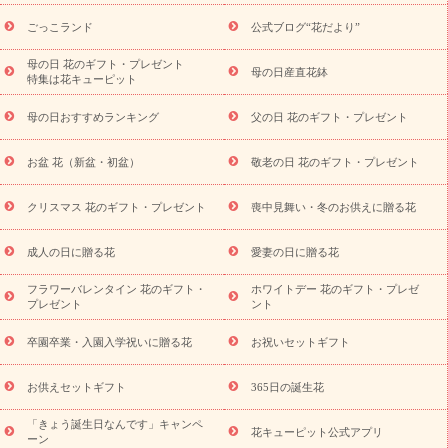
ら探す
お祝いの花特集
当日配達特急便
お祝い商品一覧
お
ごっこランド
公式ブログ“花だより”
祝い
開店・開業祝い
新築・引っ越し祝い
退職祝い
結婚記
念日
結婚祝い
出産祝い
退院祝い・快気祝い
還暦祝い・長
母の日 花のギフト・プレゼント
母の日産直花鉢
特集は花キューピット
寿祝い
プチギフト
ペットのお祝いフラワー
お中元・暑中見
舞い
敬老の日
お供え・お悔やみ
当日配達特急便 お供え
お
母の日おすすめランキング
父の日 花のギフト・プレゼント
供え・お悔やみ商品一覧
お供え・お悔やみの花
四十九日法要以
降に贈る花
通夜・葬儀に贈る花
お供え お花とセットギフト
お盆 花（新盆・初盆）
敬老の日 花のギフト・プレゼント
お供え プリザーブドフラワー
ペットのお供えフラワー
お盆（新
盆・初盆）
その他
お祝い返し
お見舞い
お取り寄せギフト
ビジネス用
ご自宅用
観葉植物
ミディ胡蝶蘭
プリザーブ
クリスマス 花のギフト・プレゼント
喪中見舞い・冬のお供えに贈る花
スタイルから探す
ドフラワー
アレンジメント
花束
スタ
ンド花
お祝い
お供え・お悔やみ
胡蝶蘭
胡蝶蘭・花鉢
ミ
成人の日に贈る花
愛妻の日に贈る花
ディ胡蝶蘭・お祝い
ミディ胡蝶蘭・お供え
世界初の青色胡蝶蘭
フラワーバレンタイン 花のギフト・
ホワイトデー 花のギフト・プレゼ
観葉植物
観葉植物
産直多肉植物
プリザーブドフラワー
プレゼント
ント
お祝い
お供え・お悔やみ
花とセットギフト
セミオーダー
プチギフト（hanamore -ハナモア-）
花とみどりのeギフト
花
卒園卒業・入園入学祝いに贈る花
お祝いセットギフト
キューピットのeGfit
カラー
ピンク
イエローオレンジ
レッ
予算から探す
ド
お花の種類
バラ
ユリ
トルコキキョウ
お供えセットギフト
365日の誕生花
お祝い
お祝い・
3000円～
お祝い・
4000円～
お祝い・
5000円～
お祝い・
7000円～
お祝い・
10000円～
お供え・お
「きょう誕生日なんです」キャンペ
花キューピット公式アプリ
ーン
悔やみ
お供え・お悔やみ・
3000円～
お供え・お悔やみ・
5000