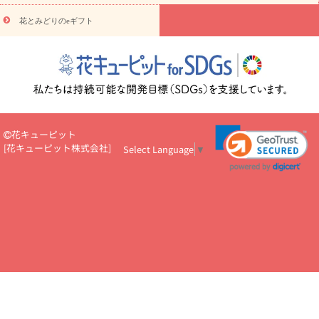
え・お悔やみ・
3000円～
お供え・お悔やみ・
5000円～
お供
読み
え・お悔やみ・
7000円～
お供え・お悔やみ・
10000円～
花とみどりのeギフト
物
注目されている記事
365日の誕生花カレンダー
開店・開業祝
いのマナー
定年退職祝いのマナー
お祝いを贈るときのマナー・
ルール
花キューピットのお祝いコラム一覧
誕生日のお花を「色
彩心理学」で選ぶ方法
結婚祝いの予算相場
出産祝いお役立ち情
報
転職祝いのマナー基礎知識
ペットのお祝いワンポイントアド
バイス
スタンド花（フラスタ）のマナー
お見舞いのマナーとル
花キューピット
ール
新築引っ越し祝いコラム
お祝い花のマナー総まとめ
職
[
花キューピット株式会社
]
Select Language
▼
場上司や先輩へ贈るお祝い花の正解は？
開店祝いの花 選び方ガイ
ド（早見表あり）
お供えを贈るときのマナー・ルール
花キューピットのお供え・
お悔やみ・仏花コラム一覧
花キューピットの仏花のルール・マナ
ーQ&A
ペットの供花の基礎知識とペットロスを癒す向き合い方
一周忌のマナー
四十九日の基礎知識
お盆のルール・マナー
お彼岸のルール・マナー
キリスト教のお葬式の流れ【マナー基礎
知識】
お供え花のマナー総まとめ
仏花の選び方ガイド（早見表
あり)
花キューピット×専門家
CO2排出量削減 / SDGsを考える
プロ直伝10のテクニック
花美人5人の「花のある暮らし」
美
しい“花とお祝い”の世界
花贈りをもっと楽しみたい
男性は花を