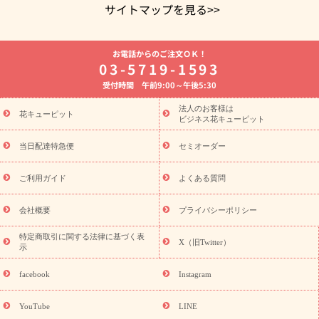
サイトマップを見る>>
よく贈られる花
お祝いの花特集
誕生日フラワーギフト特集
お電話からのご注文ＯＫ！
8月の誕生花(トルコキキョウ)
開店・開業祝い
退職祝い
結
03-5719-1593
婚記念日
お供え・お悔やみ
お供え・お悔やみの花
四十九日
受付時間 午前9:00～午後5:30
法要以降に贈る花
通夜・葬儀に贈る花
胡蝶蘭・花鉢
プリザ
ーブドフラワー
季節のイベント
ひまわり ギフト・プレゼント
法人のお客様は
季節のイベント
花キューピット
特集
お盆 花（新盆・初盆）
お盆 花（新
ビジネス花キューピット
盆・初盆）
お盆 花（新盆・初盆）
お盆・お供え 花とセットギ
フト
お盆・お供え プリザーブドフラワー
ひまわり ギフト・プ
当日配達特急便
セミオーダー
レゼント特集
夏の花贈り・お中元・暑中見舞い 花のギフト特集
敬老の日におくる花ギフト・プレゼント特集
敬老の日におくる
ご利用ガイド
よくある質問
花ギフト・プレゼント特集
敬老の日 花のおすすめランキング
敬
老の日 花鉢植えのギフト・プレゼント特集
敬老の日 花とセットギ
会社概要
プライバシーポリシー
フト・プレゼント特集
敬老の日の花 全てのギフト一覧
キャン
ペーン
映画『ウォーターガーディアンズ』コラボキャンペーン
特定商取引に関する法律に基づく表
X（旧Twitter）
示
誕生日の花を探す
「きょう誕生日なんです」キャンペーン
誕生日フラワーギフト
誕生日フラワーギフト特集
誕生日フラワ
facebook
Instagram
ーギフト商品一覧
バラ
ユリ
トルコキキョウ
8月の誕生花
(トルコキキョウ)
9月の誕生花(リンドウ)
誕生日セットギフト
YouTube
LINE
用途か
キャンペーン
「きょう誕生日なんです」キャンペーン