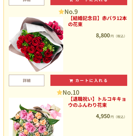
No.9
【結婚記念日】赤バラ12本
の花束
8,800
円（税込）
詳細
カートに入れる
No.10
【退職祝い】トルコキキョ
ウのふんわり花束
4,950
円（税込）