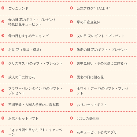
ら探す
お祝いの花特集
当日配達特急便
お祝い商品一覧
お
ごっこランド
公式ブログ“花だより”
祝い
開店・開業祝い
新築・引っ越し祝い
退職祝い
結婚記
念日
結婚祝い
出産祝い
退院祝い・快気祝い
還暦祝い・長
母の日 花のギフト・プレゼント
母の日産直花鉢
特集は花キューピット
寿祝い
プチギフト
ペットのお祝いフラワー
お中元・暑中見
舞い
敬老の日
お供え・お悔やみ
お供え・お悔やみ商品一覧
母の日おすすめランキング
父の日 花のギフト・プレゼント
お供え・お悔やみの花
四十九日法要以降に贈る花
通夜・葬儀
に贈る花
お供え お花とセットギフト
お供え プリザーブドフラ
お盆 花（新盆・初盆）
敬老の日 花のギフト・プレゼント
ワー
ペットのお供えフラワー
お盆（新盆・初盆）
その他
お祝い返し
お見舞い
お取り寄せギフト
ビジネス用
ご自宅
スタイル
クリスマス 花のギフト・プレゼント
喪中見舞い・冬のお供えに贈る花
用
観葉植物
ミディ胡蝶蘭
プリザーブドフラワー
から探す
アレンジメント
花束
スタンド花
お祝い
お供
成人の日に贈る花
愛妻の日に贈る花
え・お悔やみ
胡蝶蘭
胡蝶蘭・花鉢
ミディ胡蝶蘭・お祝い
ミディ胡蝶蘭・お供え
世界初の青色胡蝶蘭
観葉植物
観葉植
フラワーバレンタイン 花のギフト・
ホワイトデー 花のギフト・プレゼ
物
産直多肉植物
プリザーブドフラワー
お祝い
お供え・お
プレゼント
ント
悔やみ
花とセットギフト
セミオーダー
プチギフト
（hanamore -ハナモア-）
花とみどりのeギフト
花キューピッ
卒園卒業・入園入学祝いに贈る花
お祝いセットギフト
トのeGfit
カラー
ピンク
イエローオレンジ
レッド
お花の
予算から探す
種類
バラ
ユリ
トルコキキョウ
お祝い
お供えセットギフト
365日の誕生花
お祝い・
3000円～
お祝い・
4000円～
お祝い・
5000円～
お
「きょう誕生日なんです」キャンペ
祝い・
7000円～
お祝い・
10000円～
お供え・お悔やみ
お供
花キューピット公式アプリ
ーン