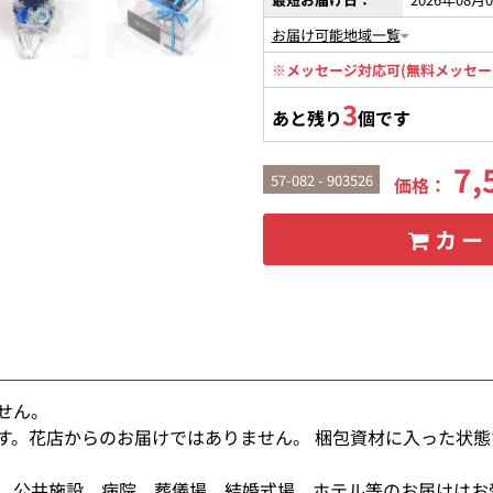
お届け可能地域一覧
※メッセージ対応可(無料メッセー
3
あと残り
個です
7,
57-082 - 903526
価格：
カー
せん。
す。花店からのお届けではありません。 梱包資材に入った状
、公共施設、病院、葬儀場、結婚式場、ホテル等のお届けはお