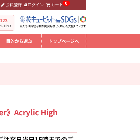
0
会員登録
ログイン
カート
。
-123
-1593
目的から選ぶ
トップページへ
er》Acrylic High
ご注文日当日15時までのご