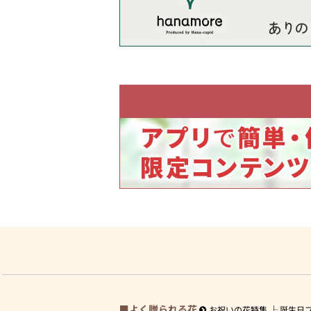
よく贈られる花
お祝いの花特集
誕生日