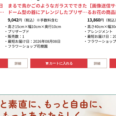
日
まるで鳥かごのようなガラスでできた
【画像送信サ
能
ドーム型の器にアレンジしたプリザー
るお花の商品
く幸
ブドフラワー。カラーバリエーション
ます。当店大
9,042
13,860
円（税込）※手数料含む
円（税込
ブド
も豊富なので是非あなたにぴったりな
草の上品で神
高さ15cm×幅10cm×奥行10cm
高さ40cm×幅30
スに
色を見つけて下さいね！ギフト専用
さまざまな意
プリザーブド
アレンジメント
販売数：1
最短お届け日：20
。
BOXに入れて綺麗に美しくラッピング
バラの意味と
最短お届け日：2026年08月08日
フラワーショッ
けす
致します。数量限定販売のため、売り
バラのこと。
フラワーショップ花樹園
致し
切れ次第、販売終了となります。ご注
花束を大切な
文はお早めに！【画像送信サービスも
れるとされて
OK】お届けするお花の商品画像をメ
誠実・幸福・
詳細
詳細
カートに入れる
ールで送信致します。
熱・真実・尊
を象徴してい
日届けご希望
す】TEL.055-