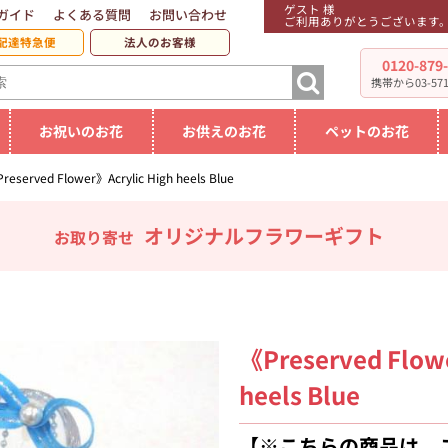
ゲスト 様
ガイド
よくある質問
お問い合わせ
ご利用ありがとうございます
配達特急便
法人のお客様
0120-879
携帯から03-5719
お祝いのお花
お供えのお花
ペットのお花
reserved Flower》Acrylic High heels Blue
オリジナルフラワーギフト
お取り寄せ
《Preserved Flow
heels Blue
【※こちらの商品は、