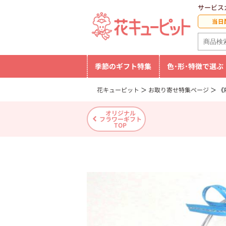
サービス
当日
季節のギフト特集
色･形･特徴で選ぶ
花キューピット
お取り寄せ特集ページ
《P
オリジナル
フラワーギフト
TOP