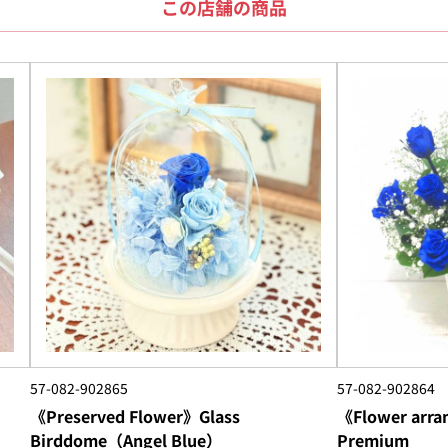
この店舗の商品
57-082-902865
57-082-902864
《Preserved Flower》Glass
《Flower arra
Birddome（Angel Blue）
Premium