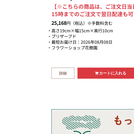
【※こちらの商品は、ご注文日当
15時までのご注文で翌日配達も可
です。】ふんわり色彩に、長く続
25,168
円（税込）※手数料含む
せを添えるパステル系のプリザー
高さ19cm×幅15cm×奥行10cm
フラワー。ギフト専用クリアケー
プリザーブド
最短お届け日：2026年08月08日
入れて綺麗にラッピング致します
フラワーショップ花樹園
【画像送信サービスもOK】お届
るお花の商品画像をメールで送信
ます。
詳細
カートに入れる