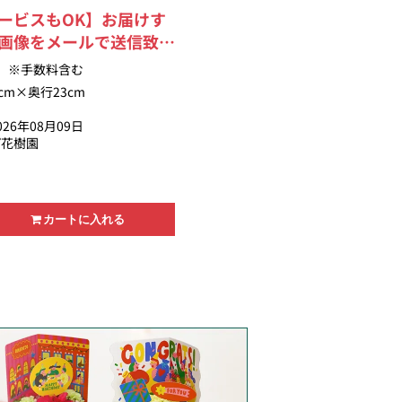
ービスもOK】お届けす
画像をメールで送信致し
人気の青いバラとかすみ
）※手数料含む
秘的なアレンジメント。
cm×奥行23cm
味を込めて…〈12本の
26年08月09日
は、１ダース＝12本の
プ花樹園
欧米において1ダースの
人に贈ることで幸せにな
いる習慣です。「感謝・
信頼・希望・愛情・情
カートに入れる
敬・栄光・努力・永遠」
ます。〉【即日発送→翌
の場合お電話にて承りま
987-0575