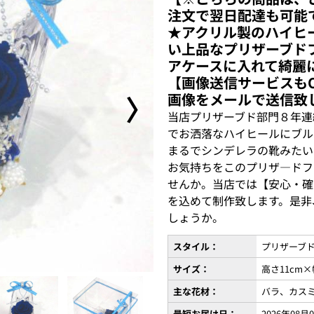
注文で翌日配達も可能
★アクリル製のハイヒ
い上品なプリザーブド
アケースに入れて綺麗
【画像送信サービスも
〉
画像をメールで送信致
当店プリザーブド部門８年連
でお洒落なハイヒールにブル
まるでシンデレラの靴みたい
お気持ちをこのプリザ―ドフ
せんか。当店では【安心・確
を込めて制作致します。是非
しょうか。
スタイル：
プリザーブ
サイズ：
高さ11cm×
主な花材：
バラ、カス
最短お届け日：
2026年08月