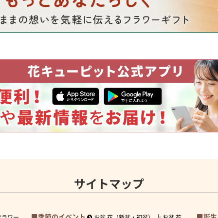
サイトマップ
季節のイベント
誕生
フラワー
お盆 花（新盆・初盆）
お盆 花