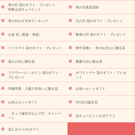
院祝い・快気祝い
還暦祝い・長寿祝い
プチギフト
ペットの
母の日 花のギフト・プレゼント
母の日産直花鉢
特集は花キューピット
お祝いフラワー
お中元・暑中見舞い
敬老の日
お供え・お悔
やみ
当日配達特急便 お供え
お供え・お悔やみ商品一覧
お
母の日おすすめランキング
父の日 花のギフト・プレゼント
供え・お悔やみの花
四十九日法要以降に贈る花
通夜・葬儀に
贈る花
お供え お花とセットギフト
お供え プリザーブドフラワ
お盆 花（新盆・初盆）
敬老の日 花のギフト・プレゼント
ー
ペットのお供えフラワー
お盆（新盆・初盆）
その他
お祝い返し
お見舞い
お取り寄せギフト
ビジネス用
ご自
スタ
クリスマス 花のギフト・プレゼント
喪中見舞い・冬のお供えに贈る花
宅用
観葉植物
ミディ胡蝶蘭
プリザーブドフラワー
イルから探す
アレンジメント
花束
スタンド花
お祝い
成人の日に贈る花
愛妻の日に贈る花
お供え・お悔やみ
胡蝶蘭
胡蝶蘭・花鉢
ミディ胡蝶蘭・お
祝い
ミディ胡蝶蘭・お供え
世界初の青色胡蝶蘭
観葉植物
フラワーバレンタイン 花のギフト・
ホワイトデー 花のギフト・プレゼ
観葉植物
産直多肉植物
プリザーブドフラワー
お祝い
プレゼント
ント
お供え・お悔やみ
花とセットギフト
セミオーダー
プチギフ
ト（hanamore -ハナモア-）
花とみどりのeギフト
花キューピ
卒園卒業・入園入学祝いに贈る花
お祝いセットギフト
ットのeGfit
カラー
ピンク
イエローオレンジ
レッド
お
予算から探す
花の種類
バラ
ユリ
トルコキキョウ
お
お供えセットギフト
365日の誕生花
祝い
お祝い・
3000円～
お祝い・
4000円～
お祝い・
5000円
「きょう誕生日なんです」キャンペ
～
お祝い・
7000円～
お祝い・
10000円～
お供え・お悔やみ
花キューピット公式アプリ
ーン
お供え・お悔やみ・
3000円～
お供え・お悔やみ・
5000円～
お供え・お悔やみ・
7000円～
お供え・お悔やみ・
10000円～
花とみどりのeギフト