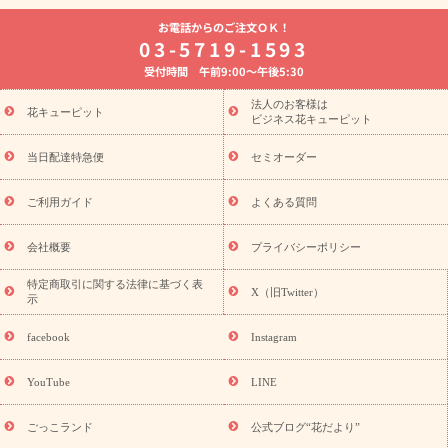
よく贈られる花
お祝いの花特集
誕生日フラワーギフト特
お電話からのご注文ＯＫ！
集
8月の誕生花(トルコキキョウ)
開店・開業祝い
退職祝い
03-5719-1593
結婚記念日
お供え・お悔やみ
お供え・お悔やみの花
四
受付時間 午前9:00～午後5:30
十九日法要以降に贈る花
通夜・葬儀に贈る花
胡蝶蘭・花鉢
プリザーブドフラワー
季節のイベント
ひまわり ギフト・プレ
法人のお客様は
季節のイベント
花キューピット
ゼント特集
お盆 花（新盆・初盆）
お盆 花
ビジネス花キューピット
（新盆・初盆）
お盆 花（新盆・初盆）
お盆・お供え 花とセッ
トギフト
お盆・お供え プリザーブドフラワー
ひまわり ギフ
当日配達特急便
セミオーダー
ト・プレゼント特集
夏の花贈り・お中元・暑中見舞い 花のギフト
特集
敬老の日におくる花ギフト・プレゼント特集
敬老の日に
ご利用ガイド
よくある質問
おくる花ギフト・プレゼント特集
敬老の日 花のおすすめランキ
ング
敬老の日 花鉢植えのギフト・プレゼント特集
敬老の日 花
会社概要
プライバシーポリシー
とセットギフト・プレゼント特集
敬老の日の花 全てのギフト一
誕
特定商取引に関する法律に基づく表
覧
キャンペーン
「きょう誕生日なんです」キャンペーン
X（旧Twitter）
示
生日の花を探す
誕生日フラワーギフト
誕生日フラワーギフ
ト特集
誕生日フラワーギフト商品一覧
バラ
ユリ
トルコ
facebook
Instagram
キキョウ
8月の誕生花(トルコキキョウ)
9月の誕生花(リンドウ)
誕生日セットギフト
キャンペーン
「きょう誕生日なんで
YouTube
LINE
用途から探す
す」キャンペーン
お祝いの花特集
当日配達
特急便
お祝い商品一覧
お祝い
開店・開業祝い
新築・引
ごっこランド
公式ブログ“花だより”
っ越し祝い
退職祝い
結婚記念日
結婚祝い
出産祝い
退