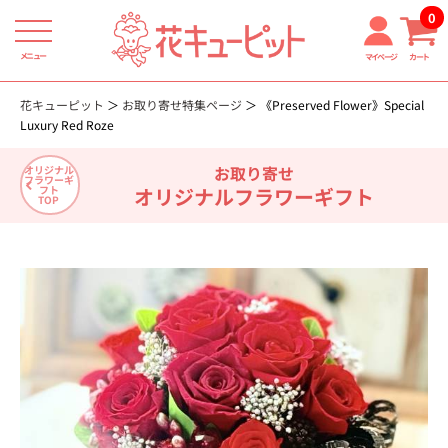
0
メニュー
マイページ
カート
花キューピット
お取り寄せ特集ページ
《Preserved Flower》Special
Luxury Red Roze
お取り寄せ
オリジナル
フラワーギ
オリジナルフラワーギフト
フト
TOP