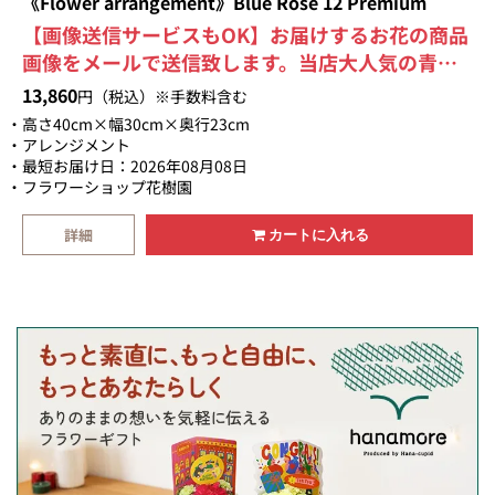
《Flower arrangement》Blue Rose 12 Premium
【画像送信サービスもOK】お届けするお花の商品
画像をメールで送信致します。当店大人気の青い
バラとかすみ草の上品で神秘的なアレンジメン
13,860
円（税込）※手数料含む
ト。さまざまな意味を込めて…〈12本のバラの意
高さ40cm×幅30cm×奥行23cm
味とは、１ダース＝12本のバラのこと。欧米にお
アレンジメント
最短お届け日：2026年08月08日
いて1ダースの花束を大切な人に贈ることで幸せに
フラワーショップ花樹園
なれるとされている習慣です。「感謝・誠実・幸
福・信頼・希望・愛情・情熱・真実・尊敬・栄
詳細
カートに入れる
光・努力・永遠」を象徴しています。〉【即日発
送→翌日届けご希望の場合お電話にて承ります】
TEL.055-987-0575