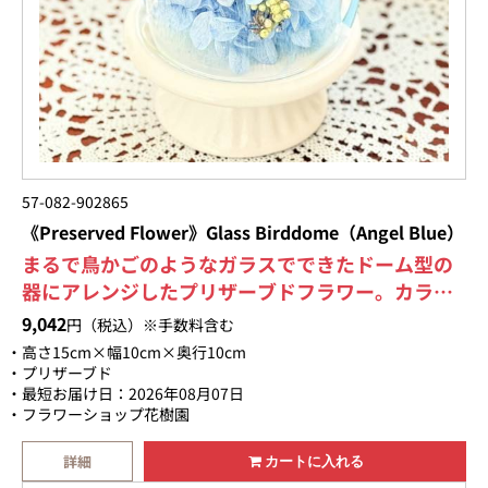
57-082-902865
《Preserved Flower》Glass Birddome（Angel Blue）
まるで鳥かごのようなガラスでできたドーム型の
器にアレンジしたプリザーブドフラワー。カラー
バリエーションも豊富なので是非あなたにぴった
9,042
円（税込）※手数料含む
りな色を見つけて下さいね！ギフト専用BOXに入
高さ15cm×幅10cm×奥行10cm
れて綺麗に美しくラッピング致します。数量限定
プリザーブド
最短お届け日：2026年08月07日
販売のため、売り切れ次第、販売終了となりま
フラワーショップ花樹園
す。ご注文はお早めに！【画像送信サービスも
OK】お届けするお花の商品画像をメールで送信致
詳細
カートに入れる
します。