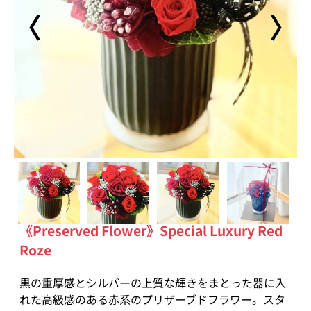
〈
〉
《Preserved Flower》Special Luxury Red
Roze
黒の重厚感とシルバーの上質な輝きをまとった器に入
れた高級感のある赤系のプリザーブドフラワー。スタ