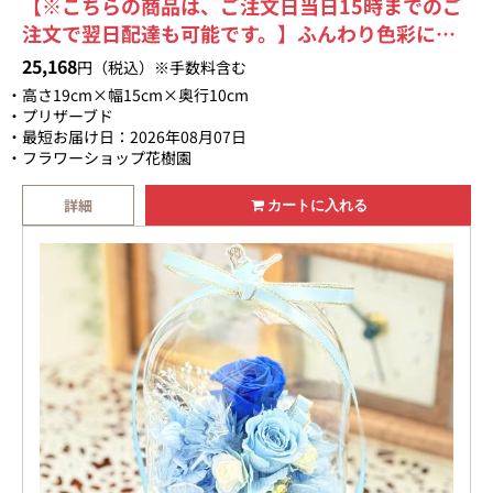
【※こちらの商品は、ご注文日当日15時までのご
注文で翌日配達も可能です。】ふんわり色彩に、
長く続く幸せを添えるパステル系のプリザーブド
25,168
円（税込）※手数料含む
フラワー。ギフト専用クリアケースに入れて綺麗
高さ19cm×幅15cm×奥行10cm
にラッピング致します。【画像送信サービスも
プリザーブド
最短お届け日：2026年08月07日
OK】お届けするお花の商品画像をメールで送信致
フラワーショップ花樹園
します。
詳細
カートに入れる