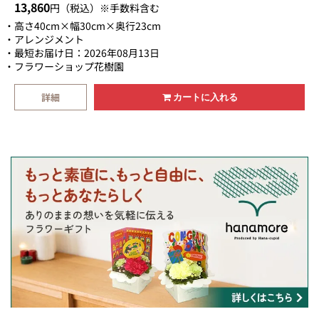
バラとかすみ草の上品で神秘的なアレンジメン
13,860
円（税込）※手数料含む
ト。さまざまな意味を込めて…〈12本のバラの意
高さ40cm×幅30cm×奥行23cm
味とは、１ダース＝12本のバラのこと。欧米にお
アレンジメント
最短お届け日：2026年08月13日
いて1ダースの花束を大切な人に贈ることで幸せに
フラワーショップ花樹園
なれるとされている習慣です。「感謝・誠実・幸
福・信頼・希望・愛情・情熱・真実・尊敬・栄
詳細
カートに入れる
光・努力・永遠」を象徴しています。〉【即日発
送→翌日届けご希望の場合お電話にて承ります】
TEL.055-987-0575