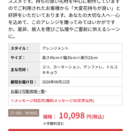
ススメです。持ちの良い花材を中心に制作しています
のでご利用されたお客様から「大変花持ちが良い」と
好評をいただいております。あなたの大切な人へ…心
を込めて、このアレンジを贈ってみてはいかがです
か。是非、故人を偲びご仏壇やご霊前に供えるシーン
に。
スタイル：
アレンジメント
サイズ：
高さ45cm×幅35cm×奥行23cm
ユリ、カーネーション、デンファレ、トルコ
主な花材：
キキョウ
最短お届け日：
2026年08月12日
お届け可能地域一覧
※メッセージ対応可(無料メッセージ30文字以内)
10,098
57-082 - 903082
価格：
円(税込)
※手数料含む