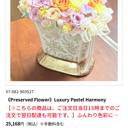
57-082-903527
《Preserved Flower》Luxury Pastel Harmony
【※こちらの商品は、ご注文日当日15時までのご
注文で翌日配達も可能です。】ふんわり色彩に、
長く続く幸せを添えるパステル系のプリザーブド
25,168
円（税込）※手数料含む