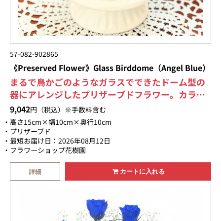
57-082-902865
《Preserved Flower》Glass Birddome（Angel Blue）
まるで鳥かごのようなガラスでできたドーム型の
器にアレンジしたプリザーブドフラワー。カラー
バリエーションも豊富なので是非あなたにぴった
9,042
円（税込）※手数料含む
りな色を見つけて下さいね！ギフト専用BOXに入
高さ15cm×幅10cm×奥行10cm
れて綺麗に美しくラッピング致します。数量限定
プリザーブド
最短お届け日：2026年08月12日
販売のため、売り切れ次第、販売終了となりま
フラワーショップ花樹園
す。ご注文はお早めに！【画像送信サービスも
OK】お届けするお花の商品画像をメールで送信致
詳細
カートに入れる
します。