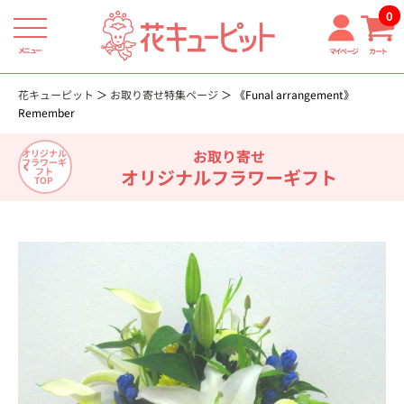
0
メニュー
マイページ
カート
花キューピット
お取り寄せ特集ページ
《Funal arrangement》
Remember
お取り寄せ
オリジナル
フラワーギ
オリジナルフラワーギフト
フト
TOP