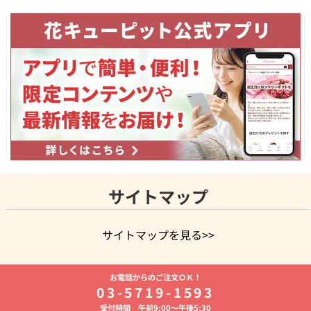
サイトマップ
サイトマップを見る>>
よく贈られる花
お祝いの花特集
誕生日フラワーギフト特
お電話からのご注文ＯＫ！
集
8月の誕生花(トルコキキョウ)
開店・開業祝い
退職祝い
03-5719-1593
結婚記念日
お供え・お悔やみ
お供え・お悔やみの花
四
受付時間 午前9:00～午後5:30
十九日法要以降に贈る花
通夜・葬儀に贈る花
胡蝶蘭・花鉢