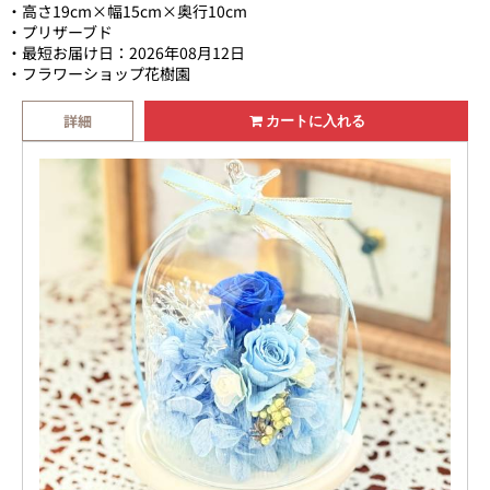
フラワー。ギフト専用クリアケースに入れて綺麗
高さ19cm×幅15cm×奥行10cm
にラッピング致します。【画像送信サービスも
プリザーブド
最短お届け日：2026年08月12日
OK】お届けするお花の商品画像をメールで送信致
フラワーショップ花樹園
します。
詳細
カートに入れる