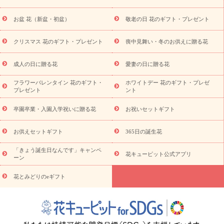
供え・お悔やみ商品一覧
お供え・お悔やみの花
四十九日法要
以降に贈る花
通夜・葬儀に贈る花
お供え お花とセットギフト
お盆 花（新盆・初盆）
敬老の日 花のギフト・プレゼント
お供え プリザーブドフラワー
ペットのお供えフラワー
お盆
（新盆・初盆）
その他
お祝い返し
お見舞い
お取り寄せ
ギフト
ビジネス用
ご自宅用
観葉植物
ミディ胡蝶蘭
プ
クリスマス 花のギフト・プレゼント
喪中見舞い・冬のお供えに贈る花
スタイルから探す
リザーブドフラワー
アレンジメント
花
束
スタンド花
お祝い
お供え・お悔やみ
胡蝶蘭
胡蝶
成人の日に贈る花
愛妻の日に贈る花
蘭・花鉢
ミディ胡蝶蘭・お祝い
ミディ胡蝶蘭・お供え
世界
フラワーバレンタイン 花のギフト・
ホワイトデー 花のギフト・プレゼ
初の青色胡蝶蘭
観葉植物
観葉植物
産直多肉植物
プリザ
プレゼント
ント
ーブドフラワー
お祝い
お供え・お悔やみ
花とセットギフト
セミオーダー
プチギフト（hanamore -ハナモア-）
花とみ
卒園卒業・入園入学祝いに贈る花
お祝いセットギフト
どりのeギフト
花キューピットのeGfit
カラー
ピンク
イエ
ローオレンジ
レッド
お花の種類
バラ
ユリ
トルコキキ
お供えセットギフト
365日の誕生花
予算から探す
ョウ
お祝い
お祝い・
3000円～
お祝い・
4000円～
お祝い・
5000円～
お祝い・
7000円～
お祝い・
「きょう誕生日なんです」キャンペ
花キューピット公式アプリ
ーン
10000円～
お供え・お悔やみ
お供え・お悔やみ・
3000円～
お供え・お悔やみ・
5000円～
お供え・お悔やみ・
7000円～
お
花とみどりのeギフト
読み物
供え・お悔やみ・
10000円～
注目されている記事
365日の誕生花カレンダー
開店・開業
祝いのマナー
定年退職祝いのマナー
お祝いを贈るときのマナ
ー・ルール
花キューピットのお祝いコラム一覧
誕生日のお花