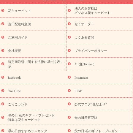
プリザーブドフラワー
季節のイベント
ひまわり ギフト・プレ
法人のお客様は
季節のイベント
花キューピット
ゼント特集
お盆 花（新盆・初盆）
お盆 花
ビジネス花キューピット
（新盆・初盆）
お盆 花（新盆・初盆）
お盆・お供え 花とセッ
トギフト
お盆・お供え プリザーブドフラワー
ひまわり ギフ
当日配達特急便
セミオーダー
ト・プレゼント特集
夏の花贈り・お中元・暑中見舞い 花のギフト
特集
敬老の日におくる花ギフト・プレゼント特集
敬老の日に
ご利用ガイド
よくある質問
おくる花ギフト・プレゼント特集
敬老の日 花のおすすめランキ
ング
敬老の日 花鉢植えのギフト・プレゼント特集
敬老の日 花
会社概要
プライバシーポリシー
とセットギフト・プレゼント特集
敬老の日の花 全てのギフト一
覧
キャンペーン
映画『ウォーターガーディアンズ』コラボキャ
特定商取引に関する法律に基づく表
X（旧Twitter）
示
誕生日の花
ンペーン
「きょう誕生日なんです」キャンペーン
を探す
誕生日フラワーギフト
誕生日フラワーギフト特集
facebook
Instagram
誕生日フラワーギフト商品一覧
バラ
ユリ
トルコキキョウ
8月の誕生花(トルコキキョウ)
9月の誕生花(リンドウ)
誕生日
YouTube
LINE
セットギフト
キャンペーン
「きょう誕生日なんです」キャン
用途から探す
ペーン
お祝いの花特集
当日配達特急便
お
ごっこランド
公式ブログ“花だより”
祝い商品一覧
お祝い
開店・開業祝い
新築・引っ越し祝い
退職祝い
結婚記念日
結婚祝い
出産祝い
退院祝い・快
母の日 花のギフト・プレゼント
母の日産直花鉢
特集は花キューピット
気祝い
還暦祝い・長寿祝い
プチギフト
ペットのお祝いフラ
ワー
お中元・暑中見舞い
敬老の日
お供え・お悔やみ
お
母の日おすすめランキング
父の日 花のギフト・プレゼント