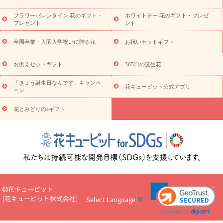
アレンジメント
花束
スタンド花
お祝い
お供え・お
悔やみ
胡蝶蘭
胡蝶蘭・花鉢
ミディ胡蝶蘭・お祝い
ミデ
フラワーバレンタイン 花のギフト・
ホワイトデー 花のギフト・プレゼ
ィ胡蝶蘭・お供え
世界初の青色胡蝶蘭
観葉植物
観葉植物
プレゼント
ント
産直多肉植物
プリザーブドフラワー
お祝い
お供え・お悔
やみ
花とセットギフト
セミオーダー
プチギフト
卒園卒業・入園入学祝いに贈る花
お祝いセットギフト
（hanamore -ハナモア-）
花とみどりのeギフト
花キューピッ
トのeGfit
カラー
ピンク
イエローオレンジ
レッド
お花
お供えセットギフト
365日の誕生花
予算から探す
の種類
バラ
ユリ
トルコキキョウ
お祝
「きょう誕生日なんです」キャンペ
い
お祝い・
3000円～
お祝い・
4000円～
お祝い・
5000円～
花キューピット公式アプリ
ーン
お祝い・
7000円～
お祝い・
10000円～
お供え・お悔やみ
お供え・お悔やみ・
3000円～
お供え・お悔やみ・
5000円～
お
花とみどりのeギフト
読
供え・お悔やみ・
7000円～
お供え・お悔やみ・
10000円～
み物
注目されている記事
365日の誕生花カレンダー
開店・開業
祝いのマナー
定年退職祝いのマナー
お祝いを贈るときのマナ
ー・ルール
花キューピットのお祝いコラム一覧
誕生日のお花
を「色彩心理学」で選ぶ方法
結婚祝いの予算相場
出産祝いお
役立ち情報
転職祝いのマナー基礎知識
ペットのお祝いワンポ
花キューピット
イントアドバイス
スタンド花（フラスタ）のマナー
お見舞い
[
花キューピット株式会社
]
Select Language
▼
のマナーとルール
新築引っ越し祝いコラム
お祝い花のマナー
総まとめ
職場上司や先輩へ贈るお祝い花の正解は？
開店祝い