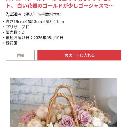
ト、 白い花器のゴールドが少しゴージャスで
す！。
7,150
円（税込）※手数料含む
高さ19cm×幅13cm×奥行11cm
プリザーブド
販売数：2
最短お届け日：2026年08月10日
緑花園
詳細
カートに入れる