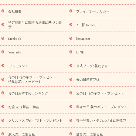
おくる花ギフト・プレゼント特集
敬老の日 花のおすすめランキ
ング
敬老の日 花鉢植えのギフト・プレゼント特集
敬老の日 花
会社概要
プライバシーポリシー
とセットギフト・プレゼント特集
敬老の日の花 全てのギフト一
覧
キャンペーン
映画『ウォーターガーディアンズ』コラボキャ
特定商取引に関する法律に基づく表
X（旧Twitter）
示
誕生日の花
ンペーン
「きょう誕生日なんです」キャンペーン
を探す
誕生日フラワーギフト
誕生日フラワーギフト特集
facebook
Instagram
誕生日フラワーギフト商品一覧
バラ
ユリ
トルコキキョウ
8月の誕生花(トルコキキョウ)
9月の誕生花(リンドウ)
誕生日
YouTube
LINE
セットギフト
キャンペーン
「きょう誕生日なんです」キャン
用途から探す
ペーン
お祝いの花特集
当日配達特急便
お
ごっこランド
公式ブログ“花だより”
祝い商品一覧
お祝い
開店・開業祝い
新築・引っ越し祝い
退職祝い
結婚記念日
結婚祝い
出産祝い
退院祝い・快
母の日 花のギフト・プレゼント
母の日産直花鉢
特集は花キューピット
気祝い
還暦祝い・長寿祝い
プチギフト
ペットのお祝いフラ
ワー
お中元・暑中見舞い
敬老の日
お供え・お悔やみ
当
母の日おすすめランキング
父の日 花のギフト・プレゼント
日配達特急便 お供え
お供え・お悔やみ商品一覧
お供え・お悔
やみの花
四十九日法要以降に贈る花
通夜・葬儀に贈る花
お
お盆 花（新盆・初盆）
敬老の日 花のギフト・プレゼント
供え お花とセットギフト
お供え プリザーブドフラワー
ペット
のお供えフラワー
お盆（新盆・初盆）
その他
お祝い返し
お見舞い
お取り寄せギフト
ビジネス用
ご自宅用
観葉
クリスマス 花のギフト・プレゼント
喪中見舞い・冬のお供えに贈る花
スタイルから探
植物
ミディ胡蝶蘭
プリザーブドフラワー
す
成人の日に贈る花
愛妻の日に贈る花