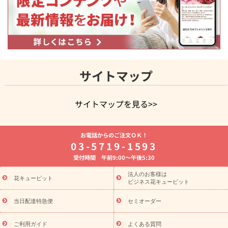
サイトマップ
サイトマップを見る>>
よく贈られる花
お祝いの花特集
誕生日フラワーギフト特
お電話からのご注文ＯＫ！
集
8月の誕生花(トルコキキョウ)
開店・開業祝い
退職祝い
03-5719-1593
結婚記念日
お供え・お悔やみ
お供え・お悔やみの花
四
受付時間 午前9:00～午後5:30
十九日法要以降に贈る花
通夜・葬儀に贈る花
胡蝶蘭・花鉢
プリザーブドフラワー
季節のイベント
ひまわり ギフト・プレ
法人のお客様は
季節のイベント
花キューピット
ゼント特集
お盆 花（新盆・初盆）
お盆 花
ビジネス花キューピット
（新盆・初盆）
お盆 花（新盆・初盆）
お盆・お供え 花とセッ
トギフト
お盆・お供え プリザーブドフラワー
ひまわり ギフ
当日配達特急便
セミオーダー
ト・プレゼント特集
夏の花贈り・お中元・暑中見舞い 花のギフト
特集
敬老の日におくる花ギフト・プレゼント特集
敬老の日に
ご利用ガイド
よくある質問