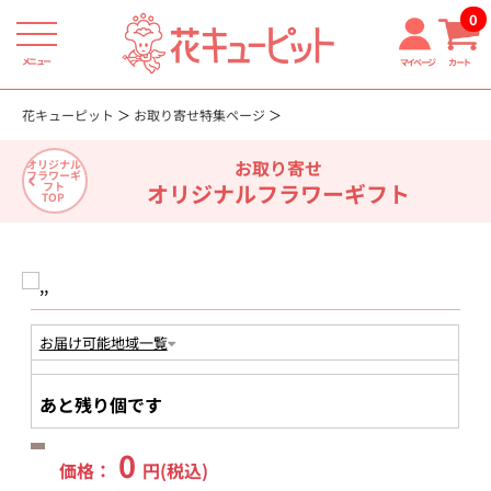
0
メニュー
マイページ
カート
花キューピット
お取り寄せ特集ページ
お取り寄せ
オリジナル
フラワーギ
オリジナルフラワーギフト
フト
TOP
お届け可能地域一覧
あと残り
個です
0
価格：
円(税込)