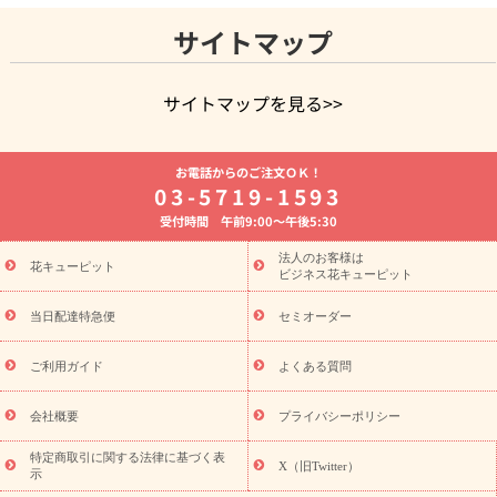
サイトマップ
サイトマップを見る>>
よく贈られる花
お祝いの花特集
誕生日フラワーギフト特
お電話からのご注文ＯＫ！
集
8月の誕生花(トルコキキョウ)
開店・開業祝い
退職祝い
03-5719-1593
結婚記念日
お供え・お悔やみ
お供え・お悔やみの花
四
受付時間 午前9:00～午後5:30
十九日法要以降に贈る花
通夜・葬儀に贈る花
胡蝶蘭・花鉢
プリザーブドフラワー
季節のイベント
ひまわり ギフト・プレ
法人のお客様は
季節のイベント
花キューピット
ゼント特集
お盆 花（新盆・初盆）
お盆 花
ビジネス花キューピット
（新盆・初盆）
お盆 花（新盆・初盆）
お盆・お供え 花とセッ
トギフト
お盆・お供え プリザーブドフラワー
ひまわり ギフ
当日配達特急便
セミオーダー
ト・プレゼント特集
夏の花贈り・お中元・暑中見舞い 花のギフト
特集
敬老の日におくる花ギフト・プレゼント特集
敬老の日に
ご利用ガイド
よくある質問
おくる花ギフト・プレゼント特集
敬老の日 花のおすすめランキ
ング
敬老の日 花鉢植えのギフト・プレゼント特集
敬老の日 花
会社概要
プライバシーポリシー
とセットギフト・プレゼント特集
敬老の日の花 全てのギフト一
覧
キャンペーン
映画『ウォーターガーディアンズ』コラボキャ
特定商取引に関する法律に基づく表
X（旧Twitter）
示
誕生日の花
ンペーン
「きょう誕生日なんです」キャンペーン