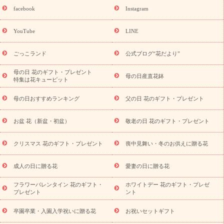
を探す
誕生日フラワーギフト
誕生日フラワーギフト特集
facebook
Instagram
誕生日フラワーギフト商品一覧
バラ
ユリ
トルコキキョウ
8月の誕生花(トルコキキョウ)
9月の誕生花(リンドウ)
誕生日
YouTube
LINE
セットギフト
キャンペーン
「きょう誕生日なんです」キャン
用途から探す
ペーン
お祝いの花特集
当日配達特急便
お
ごっこランド
公式ブログ“花だより”
祝い商品一覧
お祝い
開店・開業祝い
新築・引っ越し祝い
退職祝い
結婚記念日
結婚祝い
出産祝い
退院祝い・快
母の日 花のギフト・プレゼント
母の日産直花鉢
特集は花キューピット
気祝い
還暦祝い・長寿祝い
プチギフト
ペットのお祝いフラ
ワー
お中元・暑中見舞い
敬老の日
お供え・お悔やみ
当
母の日おすすめランキング
父の日 花のギフト・プレゼント
日配達特急便 お供え
お供え・お悔やみ商品一覧
お供え・お悔
やみの花
四十九日法要以降に贈る花
通夜・葬儀に贈る花
お
お盆 花（新盆・初盆）
敬老の日 花のギフト・プレゼント
供え お花とセットギフト
お供え プリザーブドフラワー
ペット
のお供えフラワー
お盆（新盆・初盆）
その他
お祝い返し
お見舞い
お取り寄せギフト
ビジネス用
ご自宅用
観葉
クリスマス 花のギフト・プレゼント
喪中見舞い・冬のお供えに贈る花
スタイルから探
植物
ミディ胡蝶蘭
プリザーブドフラワー
す
成人の日に贈る花
愛妻の日に贈る花
アレンジメント
花束
スタンド花
お祝い
お供え・お
悔やみ
胡蝶蘭
胡蝶蘭・花鉢
ミディ胡蝶蘭・お祝い
ミデ
フラワーバレンタイン 花のギフト・
ホワイトデー 花のギフト・プレゼ
ィ胡蝶蘭・お供え
世界初の青色胡蝶蘭
観葉植物
観葉植物
プレゼント
ント
産直多肉植物
プリザーブドフラワー
お祝い
お供え・お悔
やみ
花とセットギフト
セミオーダー
プチギフト
卒園卒業・入園入学祝いに贈る花
お祝いセットギフト
（hanamore -ハナモア-）
花とみどりのeギフト
花キューピッ