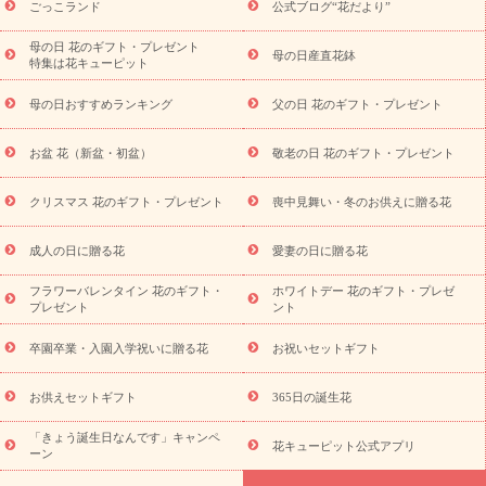
ペーン
お祝いの花特集
当日配達特急便
お
ごっこランド
公式ブログ“花だより”
祝い商品一覧
お祝い
開店・開業祝い
新築・引っ越し祝い
退職祝い
結婚記念日
結婚祝い
出産祝い
退院祝い・快
母の日 花のギフト・プレゼント
母の日産直花鉢
特集は花キューピット
気祝い
還暦祝い・長寿祝い
プチギフト
ペットのお祝いフラ
ワー
お中元・暑中見舞い
敬老の日
お供え・お悔やみ
当
母の日おすすめランキング
父の日 花のギフト・プレゼント
日配達特急便 お供え
お供え・お悔やみ商品一覧
お供え・お悔
やみの花
四十九日法要以降に贈る花
通夜・葬儀に贈る花
お
お盆 花（新盆・初盆）
敬老の日 花のギフト・プレゼント
供え お花とセットギフト
お供え プリザーブドフラワー
ペット
のお供えフラワー
お盆（新盆・初盆）
その他
お祝い返し
お見舞い
お取り寄せギフト
ビジネス用
ご自宅用
観葉
クリスマス 花のギフト・プレゼント
喪中見舞い・冬のお供えに贈る花
スタイルから探
植物
ミディ胡蝶蘭
プリザーブドフラワー
す
成人の日に贈る花
愛妻の日に贈る花
アレンジメント
花束
スタンド花
お祝い
お供え・お
悔やみ
胡蝶蘭
胡蝶蘭・花鉢
ミディ胡蝶蘭・お祝い
ミデ
フラワーバレンタイン 花のギフト・
ホワイトデー 花のギフト・プレゼ
ィ胡蝶蘭・お供え
世界初の青色胡蝶蘭
観葉植物
観葉植物
プレゼント
ント
産直多肉植物
プリザーブドフラワー
お祝い
お供え・お悔
やみ
花とセットギフト
セミオーダー
プチギフト
卒園卒業・入園入学祝いに贈る花
お祝いセットギフト
（hanamore -ハナモア-）
花とみどりのeギフト
花キューピッ
トのeGfit
カラー
ピンク
イエローオレンジ
レッド
お花
お供えセットギフト
365日の誕生花
予算から探す
の種類
バラ
ユリ
トルコキキョウ
お祝
「きょう誕生日なんです」キャンペ
い
お祝い・
3000円～
お祝い・
4000円～
お祝い・
5000円～
花キューピット公式アプリ
ーン
お祝い・
7000円～
お祝い・
10000円～
お供え・お悔やみ