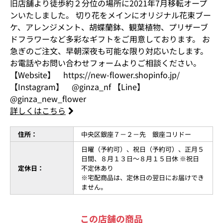
旧店舗より徒歩約２分位の場所に2021年7月移転オープ
ンいたしました。 切り花をメインにオリジナル花束ブー
ケ、アレンジメント、胡蝶蘭鉢、観葉植物、プリザーブ
ドフラワーなど多彩なギフトをご用意しております。 お
急ぎのご注文、早朝深夜も可能な限り対応いたします。
お電話やお問い合わせフォームよりご相談ください。
【Website】 https://new-flower.shopinfo.jp/
【Instagram】 @ginza_nf 【Line】
@ginza_new_flower
詳しくはこちら
住所：
中央区銀座７－２－先 銀座コリドー
日曜（予約可）、祝日（予約可）、正月５
日間、８月１３日～８月１５日休 ※祝日
定休日：
不定休あり
※宅配商品は、定休日の翌日にお届けでき
ません。
この店舗の商品