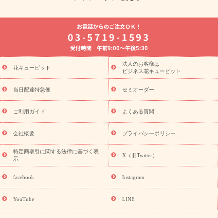
よく贈られる花
お祝いの花特集
誕生日フラワーギフト特
お電話からのご注文ＯＫ！
集
8月の誕生花(トルコキキョウ)
開店・開業祝い
退職祝い
03-5719-1593
結婚記念日
お供え・お悔やみ
お供え・お悔やみの花
四
受付時間 午前9:00～午後5:30
十九日法要以降に贈る花
通夜・葬儀に贈る花
胡蝶蘭・花鉢
プリザーブドフラワー
季節のイベント
ひまわり ギフト・プレ
法人のお客様は
季節のイベント
花キューピット
ゼント特集
お盆 花（新盆・初盆）
お盆 花
ビジネス花キューピット
（新盆・初盆）
お盆 花（新盆・初盆）
お盆・お供え 花とセッ
トギフト
お盆・お供え プリザーブドフラワー
ひまわり ギフ
当日配達特急便
セミオーダー
ト・プレゼント特集
夏の花贈り・お中元・暑中見舞い 花のギフト
特集
敬老の日におくる花ギフト・プレゼント特集
敬老の日に
ご利用ガイド
よくある質問
おくる花ギフト・プレゼント特集
敬老の日 花のおすすめランキ
ング
敬老の日 花鉢植えのギフト・プレゼント特集
敬老の日 花
会社概要
プライバシーポリシー
とセットギフト・プレゼント特集
敬老の日の花 全てのギフト一
覧
キャンペーン
映画『ウォーターガーディアンズ』コラボキャ
特定商取引に関する法律に基づく表
X（旧Twitter）
示
誕生日の花
ンペーン
「きょう誕生日なんです」キャンペーン
を探す
誕生日フラワーギフト
誕生日フラワーギフト特集
facebook
Instagram
誕生日フラワーギフト商品一覧
バラ
ユリ
トルコキキョウ
8月の誕生花(トルコキキョウ)
9月の誕生花(リンドウ)
誕生日
YouTube
LINE
セットギフト
キャンペーン
「きょう誕生日なんです」キャン
用途から探す