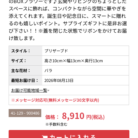
のBOXフラワーです♪玄関やリビングのちょっとした
スペースに飾れば、コンパクトながら空間に華やぎを
添えてくれます。誕生日や記念日に、スマートに贈れ
るのも嬉しいポイント。サプライズギフトに是非お選
び下さい！！※蓋を閉じた状態でリボンをかけてお届
け致します。
スタイル：
プリザーブド
サイズ：
高さ10cm×幅13cm×奥行13cm
主な花材：
バラ
最短お届け日：
2026年08月13日
お届け可能地域一覧
※メッセージ対応可(無料メッセージ30文字以内)
8,910
41-129 - 900486
価格：
円(税込)
※手数料含む
カートに入れる