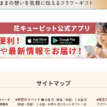
サイトマップ
季節のイベント
誕生
ラワーギ
お盆 花（新盆・初盆）
お盆 花
開業祝
（新盆・初盆）
お盆・お供え 花とセットギフト
お
フラワ