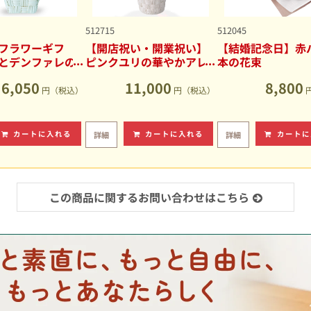
512715
512045
フラワーギフ
【開店祝い・開業祝い】
【結婚記念日】赤バ
とデンファレの
ピンクユリの華やかアレ
本の花束
アレンジメント
ンジメント
6,050
11,000
8,800
円（税込）
円（税込）
カートに入れる
カートに入れる
カートに
詳細
詳細
この商品に関するお問い合わせはこちら