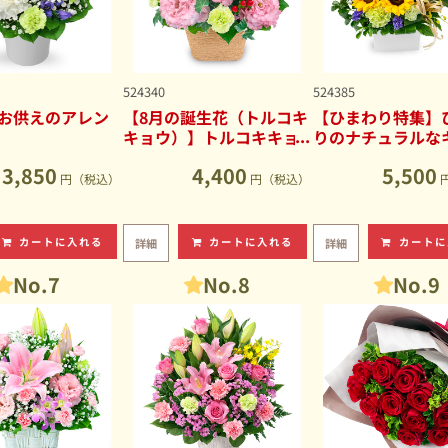
524340
524385
お供えのアレン
【8月の誕生花（トルコキ
【ひまわり特集】
キョウ）】トルコキキョ
りのナチュラルな
ウのナチュラルなアレン
ブアレンジメント
3,850
4,400
5,500
ジメント
円（税込）
円（税込）
カートに入れる
カートに入れる
カートに
詳細
詳細
No.7
No.8
No.9