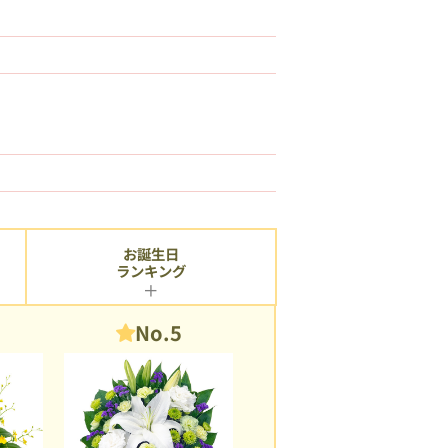
お誕生日
ランキング
No.5