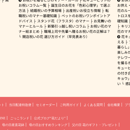
お祝いコラム一覧
誕生日のお花を「色彩心理学」で選ぶ
お供え
方法
結婚祝いの予算相場
出産祝いお役立ち情報
転
花のルー
職祝いのマナー基礎知識
ペットのお祝いワンポイントア
トロス
ドバイス
スタンド花（フラスタ）のマナー
お見舞いの
礎知識
マナーとルール
新築引っ越し祝いコラム
お祝い花のマ
キリ
ナー総まとめ
職場上司や先輩へ贈るお祝い花の正解は？
花のマ
開店祝いの花 選び方ガイド（早見表あり）
花キ
える
暮らし
楽しみ
テレワ
を撮る
キュー
の付き
キョウ
い
感
ット
当日配達特急便
セミオーダー
ご利用ガイド
よくある質問
会社概要
プ
INE
ごっこランド
公式ブログ“花だより”
母の日産直花鉢
母の日おすすめランキング
父の日 花のギフト・プレゼント