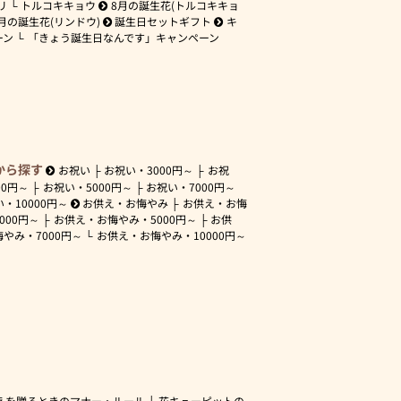
リ
トルコキキョウ
8月の誕生花(トルコキキョ
月の誕生花(リンドウ)
誕生日セットギフト
キ
ーン
「きょう誕生日なんです」キャンペーン
から探す
お祝い
お祝い・
3000円～
お祝
00円～
お祝い・
5000円～
お祝い・
7000円～
い・
10000円～
お供え・お悔やみ
お供え・お悔
3000円～
お供え・お悔やみ・
5000円～
お供
悔やみ・
7000円～
お供え・お悔やみ・
10000円～
えを贈るときのマナー・ルール
花キューピットの