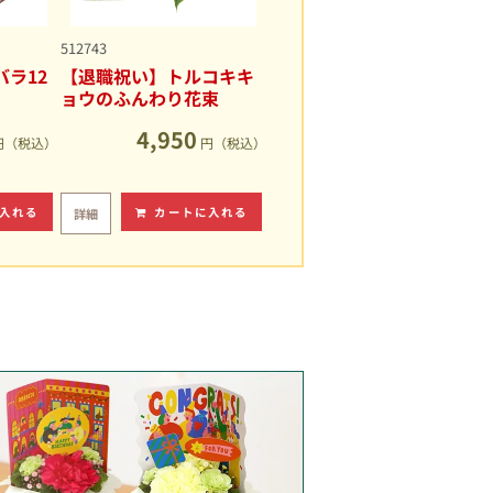
512743
ラ12
【退職祝い】トルコキキ
ョウのふんわり花束
4,950
円（税込）
円（税込）
入れる
カートに入れる
詳細