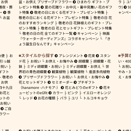
お供
盆・お供え プリザーブドフラワー
ひまわり ギフト・プ
ラ
ユ
通夜・葬
レゼント特集
夏の花贈り・お中元・暑中見舞い 花のギフ
ウ)
9
ー
季
ト特集
敬老の日におくる花ギフト・プレゼント特集
ャンペ
お盆
敬老の日におくる花ギフト・プレゼント特集
敬老の日 花
のおすすめランキング
敬老の日 花鉢植えのギフト・プレ
ゼント特集
敬老の日 花とセットギフト・プレゼント特集
敬老の日の花 全てのギフト一覧
キャンペーン
映画
『ウォーターガーディアンズ』コラボキャンペーン
「き
ょう誕生日なんです」キャンペーン
スタイルから探す
予算
急便
お
アレンジメント
花束
スタン
引っ越
ド花
お祝い
お供え・お悔やみ
胡蝶蘭
胡蝶蘭・花
い・
40
産祝い
鉢
ミディ胡蝶蘭・お祝い
ミディ胡蝶蘭・お供え
世
お祝
ギフト
界初の青色胡蝶蘭
観葉植物
観葉植物
産直多肉植物
やみ・
敬老の
プリザーブドフラワー
お祝い
お供え・お悔やみ
え・お
お供
花とセットギフト
セミオーダー
プチギフト
四十九日
（hanamore -ハナモア-）
花とみどりのeギフト
花キ
 お花と
ューピットのeGfit
カラー
ピンク
イエローオレンジ
ットの
レッド
お花の種類
バラ
ユリ
トルコキキョウ
お祝い
ご自
ラワー
ー
開
お祝いを贈るときのマナー・ルール
花キューピットの
お供