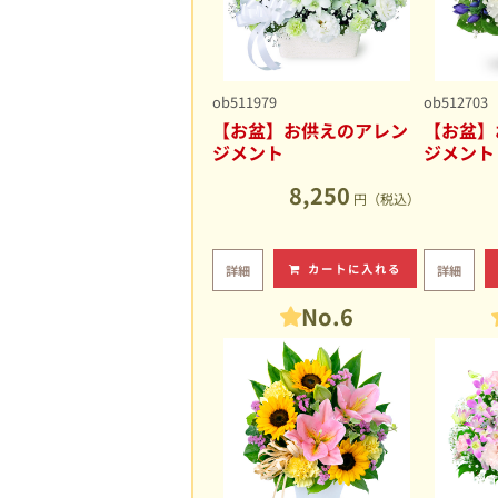
ob511979
ob512703
【お盆】お供えのアレン
【お盆】
ジメント
ジメント
8,250
円（税込）
カートに入れる
詳細
詳細
No.6