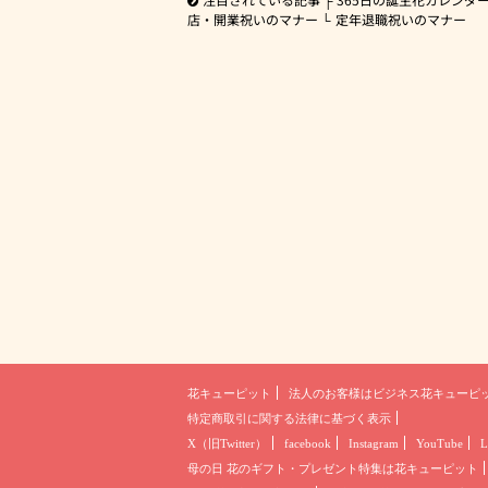
店・開業祝いのマナー
定年退職祝いのマナー
花キューピット
法人のお客様は
ビジネス花キューピ
特定商取引に関する法律に基づく表示
X（旧Twitter）
facebook
Instagram
YouTube
L
母の日 花のギフト・プレゼント
特集は花キューピット