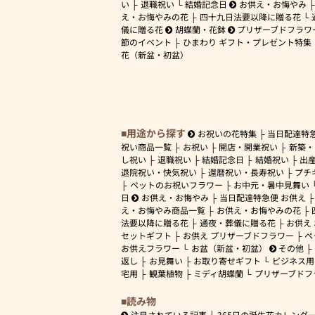
い
退職祝い
結婚記念日
お供え・お悔やみ
え・お悔やみの花
四十九日法要以降に贈る花
儀に贈る花
胡蝶蘭・花鉢
プリザーブドフラワ
節のイベント
ひまわり ギフト・プレゼント特集
花（新盆・初盆）
用途から探す
お祝いの花特集
当日配達特
祝い商品一覧
お祝い
開店・開業祝い
新築・
し祝い
退職祝い
結婚記念日
結婚祝い
出
退院祝い・快気祝い
還暦祝い・長寿祝い
プチ
ペットのお祝いフラワー
お中元・暑中見舞い
日
お供え・お悔やみ
当日配達特急便 お供え
え・お悔やみ商品一覧
お供え・お悔やみの花
法要以降に贈る花
通夜・葬儀に贈る花
お供え
セットギフト
お供え プリザーブドフラワー
ペ
お供えフラワー
お盆（新盆・初盆）
その他
返し
お見舞い
お取り寄せギフト
ビジネス用
宅用
観葉植物
ミディ胡蝶蘭
プリザーブドフ
読み物
注目されている記事
365日の誕生花カレンダ