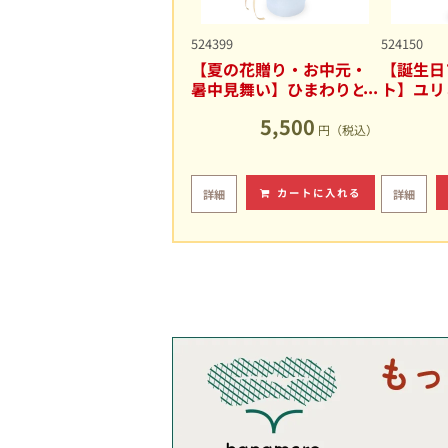
524399
524150
【夏の花贈り・お中元・
【誕生日
暑中見舞い】ひまわりと
ト】ユリ
ユリの爽やかなアレンジ
キュート
5,500
メント
円（税込）
カートに入れる
詳細
詳細