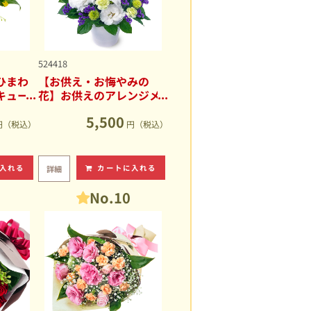
524418
ひまわ
【お供え・お悔やみの
キュー
花】お供えのアレンジメ
ント
5,500
円（税込）
円（税込）
入れる
カートに入れる
詳細
No.10