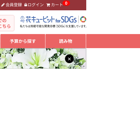
0
会員登録
ログイン
カート
。
での
こちら
予算から探す
読み物
×