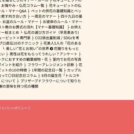
・お悔やみ・仏花コラム一覧
花キューピットの仏
ル・マナーQ&A
ペットの供花の基礎知識とペッ
を癒す向き合い方
一周忌のマナー
四十九日の基
お盆のルール・マナー
お彼岸のルール・マナー
スト教のお葬式の流れ【マナー基礎知識】
お供え
ナー総まとめ
仏花の選び方ガイド（早見表あり)
ューピット×専門家
CO2排出量削減 / SDGsを考
プロ直伝10のテクニック
花美人5人の「花のある
」
美しい“花とお祝い”の世界
花贈りをもっと
たい
男性は花をもらってうれしい？アンケート
ークにおすすめの観葉植物・花
室内でお花の写真
ポイントを紹介
フラワーアレンジメント診断
花
ピットの10の特徴
1年間の記念日一覧
カップル
合って〇日記念日コラム
8月の誕生花「トルコキ
」について
プリザーブドフラワーについて知りた
謝の意味を持つ花の種類
ライバシーポリシー