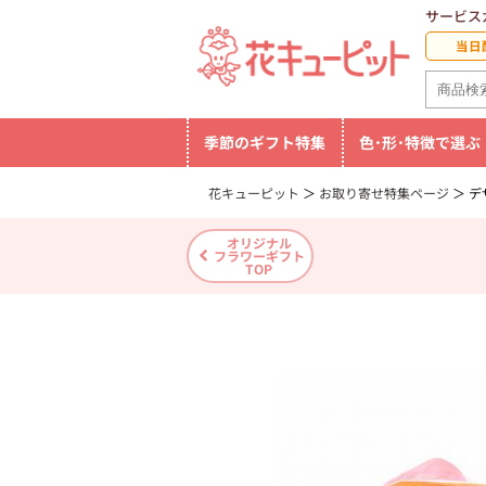
サービス
当日
季節のギフト特集
色･形･特徴で選ぶ
花キューピット
お取り寄せ特集ページ
デ
オリジナル
フラワーギフト
TOP