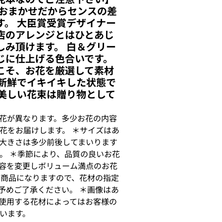
 おまかせだからセンスの差
す。 大臣賞受賞デザイナー
店のアレンジとはひとあじ
しみ頂けます。 白＆グリー
じに仕上げる色合いです。
こそ、お花を厳選して素材
を新鮮でイキイキした状態で
で美しい花束は贈り物として
花が異なります。多少お花の内容
花をお届けします。 ＊サイズはあ
大きさは多少前後してまいります
。 ＊季節により、品質の良いお花
容を変更しボリューム満点のお花
せ商品になりますので、花材の指定
予めご了承ください。 ＊画像はあ
使用する花材によってはお客様の
います。