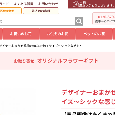
ゲスト 様
ガイド
よくある質問
お問い合わせ
ご利用ありがとうございます
配達特急便
法人のお客様
0120-879
携帯から03-5719
お祝いのお花
お供えのお花
ペットのお花
ザイナーおまかせ季節の旬な花束LLサイズ～シックな感じ～
オリジナルフラワーギフト
お取り寄せ
デザイナーおまかせ
イズ～シックな感
【商品画像はあくまで