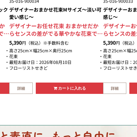
35-016-900034
35-016-900033
ック
デザイナーおまかせ花束Mサイズ～淡い可
デザイナーおま
愛い感じ～
感じ～
か
デザイナーお任せ花束 おまかせだか
デザイナーお
で
らセンスの差がでる華やかな花束で
らセンスの差
す
す。 大臣賞受賞デザイナーが制作す
す。 大臣賞
5,390
5,390
円（税込）※手数料含む
円（税込）
とあ
る安心感と他店のアレンジとはひとあ
る安心感と他
高さ25cm×幅25cm×奥行25cm
高さ25cm×幅25
ま
じ違ったアレンジをお楽しみ頂けま
じ違ったアレ
花束
花束
最短お届け日：2026年08月10日
最短お届け日：20
上
す。 淡いトーンで可愛らしく仕上げ
す。 明るめ
フローリストせきど
フローリストせ
る
る色合いです。 お任せいただけるか
ンジと黄色を
活か
らこそ、お花を厳選して素材を活かし
す。 お任せ
た
ます。 お花を新鮮でイキイキした状
花を厳選して
詳細
詳細
カートに入れる
い
態でお届けします。 豪華で美しい花
花を新鮮でイ
束は贈り物として最適です。
します。 豪
として最適で