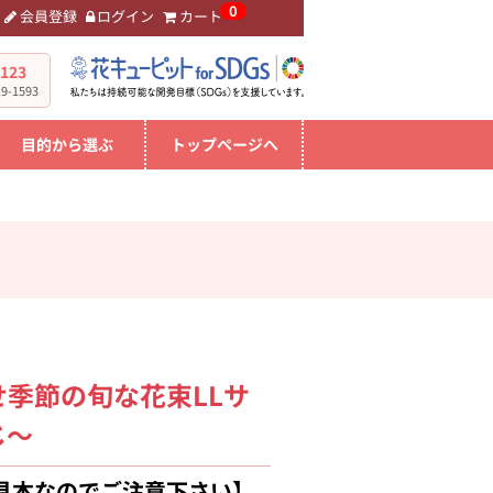
0
会員登録
ログイン
カート
。
-123
-1593
目的から選ぶ
トップページへ
季節の旬な花束LLサ
じ～
見本なのでご注意下さい】