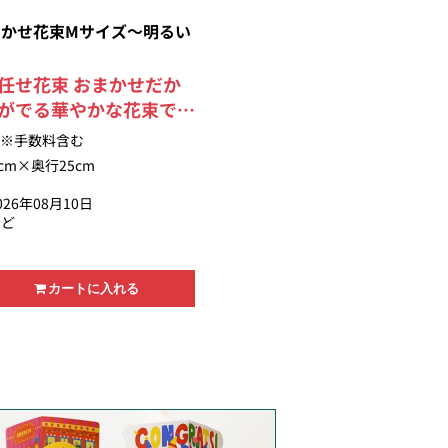
かせ花束Mサイズ～明るい
任せ花束 おまかせだか
がでる華やかな花束で
受賞デザイナーが制作す
※手数料含む
店のアレンジとはひとあ
cm×奥行25cm
ンジをお楽しみ頂けま
26年08月10日
のビタミンカラーでオレ
きど
使った元気な色合いで
いただけるからこそ、お
素材を活かします。 お
カートに入れる
キイキした状態でお届け
華で美しい花束は贈り物
す。