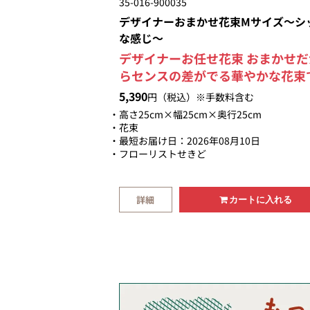
35-016-900035
デザイナーおまかせ花束Mサイズ～シ
な感じ～
デザイナーお任せ花束 おまかせだ
らセンスの差がでる華やかな花束
す。 大臣賞受賞デザイナーが制作
5,390
円（税込）※手数料含む
る安心感と他店のアレンジとはひ
高さ25cm×幅25cm×奥行25cm
じ違ったアレンジをお楽しみ頂け
花束
最短お届け日：2026年08月10日
す。 大人っぽくシックな感じに仕
フローリストせきど
げる色合いです。 お任せいただけ
からこそ、お花を厳選して素材を
します。 お花を新鮮でイキイキし
詳細
カートに入れる
状態でお届けします。 豪華で美し
花束は贈り物として最適です。