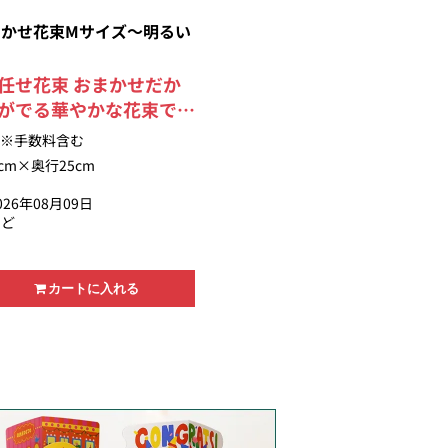
かせ花束Mサイズ～明るい
任せ花束 おまかせだか
がでる華やかな花束で
受賞デザイナーが制作す
※手数料含む
店のアレンジとはひとあ
cm×奥行25cm
ンジをお楽しみ頂けま
26年08月09日
のビタミンカラーでオレ
きど
使った元気な色合いで
いただけるからこそ、お
素材を活かします。 お
カートに入れる
キイキした状態でお届け
華で美しい花束は贈り物
す。