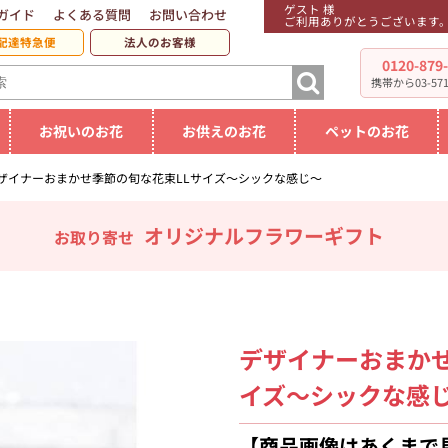
ゲスト 様
ガイド
よくある質問
お問い合わせ
ご利用ありがとうございます
配達特急便
法人のお客様
0120-879
携帯から03-5719
お祝いのお花
お供えのお花
ペットのお花
ザイナーおまかせ季節の旬な花束LLサイズ～シックな感じ～
オリジナルフラワーギフト
お取り寄せ
デザイナーおまかせ
イズ～シックな感
【商品画像はあくまで