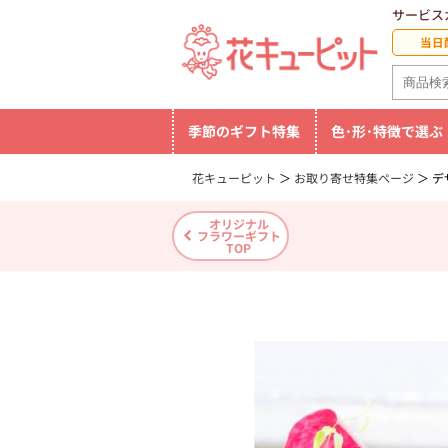
サービス
当日
季節のギフト特集
色･形･特徴で選ぶ
花キューピット
お取り寄せ特集ページ
デ
オリジナル
フラワーギフト
TOP