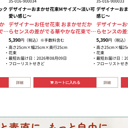
35-016-900034
35-016-900033
ック
デザイナーおまかせ花束Mサイズ～淡い可
デザイナーおま
愛い感じ～
感じ～
か
デザイナーお任せ花束 おまかせだか
デザイナーお
で
らセンスの差がでる華やかな花束で
らセンスの差
す
す。 大臣賞受賞デザイナーが制作す
す。 大臣賞
5,390
5,390
円（税込）※手数料含む
円（税込）
とあ
る安心感と他店のアレンジとはひとあ
る安心感と他
高さ25cm×幅25cm×奥行25cm
高さ25cm×幅25
ま
じ違ったアレンジをお楽しみ頂けま
じ違ったアレ
花束
花束
最短お届け日：2026年08月09日
最短お届け日：20
上
す。 淡いトーンで可愛らしく仕上げ
す。 明るめ
フローリストせきど
フローリストせ
る
る色合いです。 お任せいただけるか
ンジと黄色を
活か
らこそ、お花を厳選して素材を活かし
す。 お任せ
た
ます。 お花を新鮮でイキイキした状
花を厳選して
詳細
詳細
カートに入れる
い
態でお届けします。 豪華で美しい花
花を新鮮でイ
束は贈り物として最適です。
します。 豪
として最適で