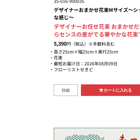
35-016-900035
デザイナーおまかせ花束Mサイズ～シ
な感じ～
デザイナーお任せ花束 おまかせだ
らセンスの差がでる華やかな花束
す。 大臣賞受賞デザイナーが制作
5,390
円（税込）※手数料含む
る安心感と他店のアレンジとはひ
高さ25cm×幅25cm×奥行25cm
じ違ったアレンジをお楽しみ頂け
花束
最短お届け日：2026年08月09日
す。 大人っぽくシックな感じに仕
フローリストせきど
げる色合いです。 お任せいただけ
からこそ、お花を厳選して素材を
します。 お花を新鮮でイキイキし
詳細
カートに入れる
状態でお届けします。 豪華で美し
花束は贈り物として最適です。