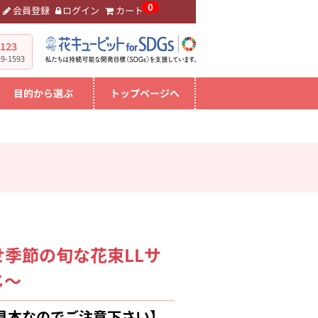
0
会員登録
ログイン
カート
。
-123
-1593
目的から選ぶ
トップページへ
季節の旬な花束LLサ
じ～
見本なのでご注意下さい】