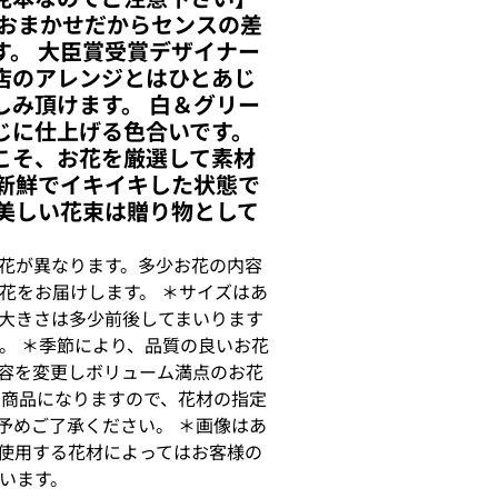
 おまかせだからセンスの差
す。 大臣賞受賞デザイナー
店のアレンジとはひとあじ
しみ頂けます。 白＆グリー
じに仕上げる色合いです。
こそ、お花を厳選して素材
を新鮮でイキイキした状態で
で美しい花束は贈り物として
花が異なります。多少お花の内容
花をお届けします。 ＊サイズはあ
大きさは多少前後してまいります
。 ＊季節により、品質の良いお花
容を変更しボリューム満点のお花
せ商品になりますので、花材の指定
予めご了承ください。 ＊画像はあ
使用する花材によってはお客様の
います。