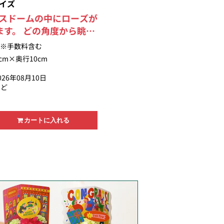
イズ
スドームの中にローズが
ます。 どの角度から眺め
※手数料含む
cm×奥行10cm
26年08月10日
きど
カートに入れる