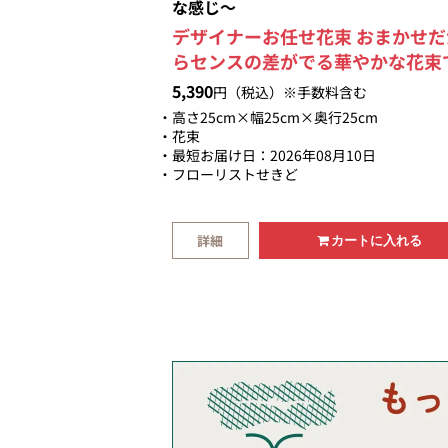
な感じ～
デザイナーお任せ花束 おまかせだ
らセンスの差がでる華やかな花束
す。 大臣賞受賞デザイナーが制作
5,390
円（税込）※手数料含む
る安心感と他店のアレンジとはひ
高さ25cm×幅25cm×奥行25cm
じ違ったアレンジをお楽しみ頂け
花束
最短お届け日：2026年08月10日
す。 大人っぽくシックな感じに仕
フローリストせきど
げる色合いです。 お任せいただけ
からこそ、お花を厳選して素材を
します。 お花を新鮮でイキイキし
詳細
カートに入れる
状態でお届けします。 豪華で美し
花束は贈り物として最適です。