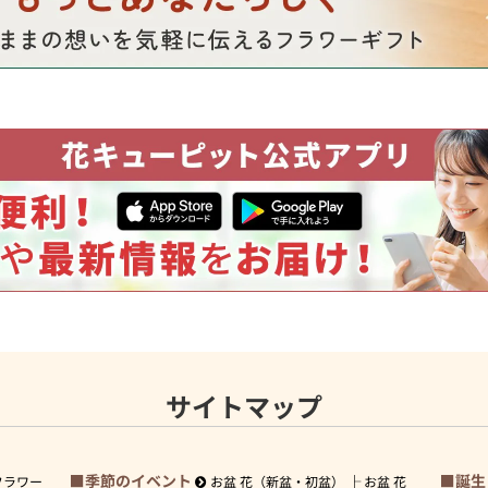
サイトマップ
季節のイベント
誕生
フラワー
お盆 花（新盆・初盆）
お盆 花