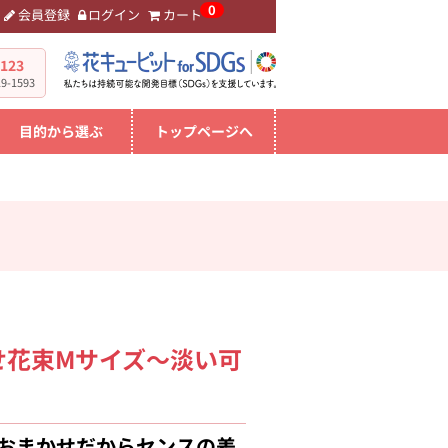
0
会員登録
ログイン
カート
。
-123
-1593
目的から選ぶ
トップページへ
せ花束Mサイズ～淡い可
 おまかせだからセンスの差