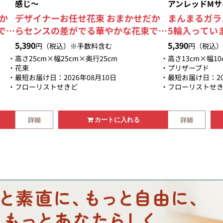
感じ～
アンレッドMサ
か
デザイナーお任せ花束 おまかせだか
まんまるガラ
で
らセンスの差がでる華やかな花束で
5輪入ってい
す
す。 大臣賞受賞デザイナーが制作す
ても可愛い！
5,390
5,390
円（税込）※手数料含む
円（税込）
とあ
る安心感と他店のアレンジとはひとあ
高さ25cm×幅25cm×奥行25cm
高さ13cm×幅10
ま
じ違ったアレンジをお楽しみ頂けま
花束
プリザーブド
最短お届け日：2026年08月10日
最短お届け日：20
上
す。 明るめのビタミンカラーでオレ
フローリストせきど
フローリストせ
る
ンジと黄色を使った元気な色合いで
活か
す。 お任せいただけるからこそ、お
た
花を厳選して素材を活かします。 お
詳細
詳細
カートに入れる
い
花を新鮮でイキイキした状態でお届け
します。 豪華で美しい花束は贈り物
として最適です。