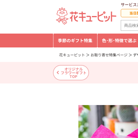
サービス
当日
季節のギフト特集
色･形･特徴で選ぶ
花キューピット
お取り寄せ特集ページ
デ
オリジナル
フラワーギフト
TOP