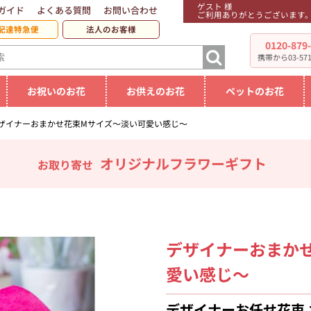
ゲスト 様
ガイド
よくある質問
お問い合わせ
ご利用ありがとうございます
配達特急便
法人のお客様
0120-879
携帯から03-5719
お祝いのお花
お供えのお花
ペットのお花
ザイナーおまかせ花束Mサイズ～淡い可愛い感じ～
オリジナルフラワーギフト
お取り寄せ
デザイナーおまか
愛い感じ～
デザイナーお任せ花束