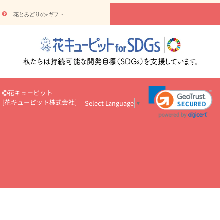
円～
お供え・お悔やみ・
7000円～
お供え・お悔やみ・
10000
花とみどりのeギフト
読み物
円～
注目されている記事
365日の誕生花カレンダー
開店・開業祝
いのマナー
定年退職祝いのマナー
お祝いを贈るときのマナー・
ルール
花キューピットのお祝いコラム一覧
誕生日のお花を「色
彩心理学」で選ぶ方法
結婚祝いの予算相場
出産祝いお役立ち情
報
転職祝いのマナー基礎知識
ペットのお祝いワンポイントアド
バイス
スタンド花（フラスタ）のマナー
お見舞いのマナーとル
花キューピット
ール
新築引っ越し祝いコラム
お祝い花のマナー総まとめ
職
[
花キューピット株式会社
]
Select Language
▼
場上司や先輩へ贈るお祝い花の正解は？
開店祝いの花 選び方ガイ
ド（早見表あり）
お供えを贈るときのマナー・ルール
花キューピットのお供え・
お悔やみ・仏花コラム一覧
花キューピットの仏花のルール・マナ
ーQ&A
ペットの供花の基礎知識とペットロスを癒す向き合い方
一周忌のマナー
四十九日の基礎知識
お盆のルール・マナー
お彼岸のルール・マナー
キリスト教のお葬式の流れ【マナー基礎
知識】
お供え花のマナー総まとめ
仏花の選び方ガイド（早見表
あり)
花キューピット×専門家
CO2排出量削減 / SDGsを考える
プロ直伝10のテクニック
花美人5人の「花のある暮らし」
美
しい“花とお祝い”の世界
花贈りをもっと楽しみたい
男性は花を
もらってうれしい？アンケート
テレワークにおすすめの観葉植