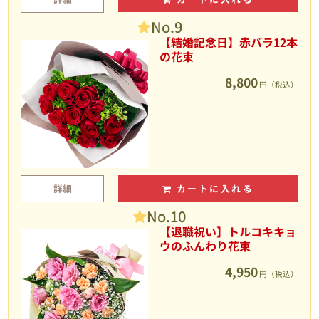
No.9
【結婚記念日】赤バラ12本
の花束
8,800
円（税込）
詳細
カートに入れる
No.10
【退職祝い】トルコキキョ
ウのふんわり花束
4,950
円（税込）