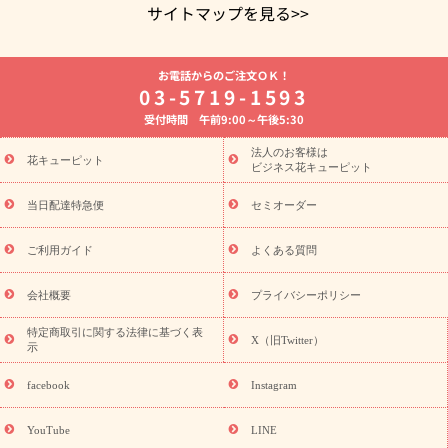
サイトマップを見る>>
よく贈られる花
お祝いの花特集
誕生日フラワーギフト特集
お電話からのご注文ＯＫ！
8月の誕生花(トルコキキョウ)
開店・開業祝い
退職祝い
結
03-5719-1593
婚記念日
お供え・お悔やみ
お供え・お悔やみの花
四十九日
受付時間 午前9:00～午後5:30
法要以降に贈る花
通夜・葬儀に贈る花
胡蝶蘭・花鉢
プリザ
ーブドフラワー
季節のイベント
ひまわり ギフト・プレゼント
法人のお客様は
季節のイベント
花キューピット
特集
お盆 花（新盆・初盆）
お盆 花（新
ビジネス花キューピット
盆・初盆）
お盆 花（新盆・初盆）
お盆・お供え 花とセットギ
フト
お盆・お供え プリザーブドフラワー
ひまわり ギフト・プ
当日配達特急便
セミオーダー
レゼント特集
夏の花贈り・お中元・暑中見舞い 花のギフト特集
敬老の日におくる花ギフト・プレゼント特集
敬老の日におくる
ご利用ガイド
よくある質問
花ギフト・プレゼント特集
敬老の日 花のおすすめランキング
敬
老の日 花鉢植えのギフト・プレゼント特集
敬老の日 花とセットギ
会社概要
プライバシーポリシー
フト・プレゼント特集
敬老の日の花 全てのギフト一覧
キャン
ペーン
映画『ウォーターガーディアンズ』コラボキャンペーン
特定商取引に関する法律に基づく表
X（旧Twitter）
示
誕生日の花を探す
「きょう誕生日なんです」キャンペーン
誕生日フラワーギフト
誕生日フラワーギフト特集
誕生日フラワ
facebook
Instagram
ーギフト商品一覧
バラ
ユリ
トルコキキョウ
8月の誕生花
(トルコキキョウ)
9月の誕生花(リンドウ)
誕生日セットギフト
YouTube
LINE
用途か
キャンペーン
「きょう誕生日なんです」キャンペーン