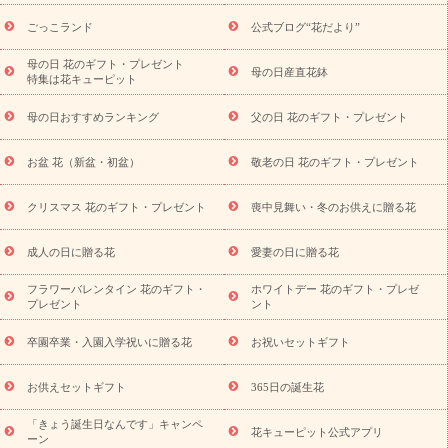
ら探す
お祝いの花特集
当日配達特急便
お祝い商品一覧
お
ごっこランド
公式ブログ“花だより”
祝い
開店・開業祝い
新築・引っ越し祝い
退職祝い
結婚記
念日
結婚祝い
出産祝い
退院祝い・快気祝い
還暦祝い・長
母の日 花のギフト・プレゼント
母の日産直花鉢
特集は花キューピット
寿祝い
プチギフト
ペットのお祝いフラワー
お中元・暑中見
舞い
敬老の日
お供え・お悔やみ
当日配達特急便 お供え
お
母の日おすすめランキング
父の日 花のギフト・プレゼント
供え・お悔やみ商品一覧
お供え・お悔やみの花
四十九日法要以
降に贈る花
通夜・葬儀に贈る花
お供え お花とセットギフト
お盆 花（新盆・初盆）
敬老の日 花のギフト・プレゼント
お供え プリザーブドフラワー
ペットのお供えフラワー
お盆（新
盆・初盆）
その他
お祝い返し
お見舞い
お取り寄せギフト
ビジネス用
ご自宅用
観葉植物
ミディ胡蝶蘭
プリザーブ
クリスマス 花のギフト・プレゼント
喪中見舞い・冬のお供えに贈る花
スタイルから探す
ドフラワー
アレンジメント
花束
スタ
ンド花
お祝い
お供え・お悔やみ
胡蝶蘭
胡蝶蘭・花鉢
ミ
成人の日に贈る花
愛妻の日に贈る花
ディ胡蝶蘭・お祝い
ミディ胡蝶蘭・お供え
世界初の青色胡蝶蘭
フラワーバレンタイン 花のギフト・
ホワイトデー 花のギフト・プレゼ
観葉植物
観葉植物
産直多肉植物
プリザーブドフラワー
プレゼント
ント
お祝い
お供え・お悔やみ
花とセットギフト
セミオーダー
プチギフト（hanamore -ハナモア-）
花とみどりのeギフト
花
卒園卒業・入園入学祝いに贈る花
お祝いセットギフト
キューピットのeGfit
カラー
ピンク
イエローオレンジ
レッ
予算から探す
ド
お花の種類
バラ
ユリ
トルコキキョウ
お供えセットギフト
365日の誕生花
お祝い
お祝い・
3000円～
お祝い・
4000円～
お祝い・
5000円～
お祝い・
7000円～
お祝い・
10000円～
お供え・お
「きょう誕生日なんです」キャンペ
花キューピット公式アプリ
ーン
悔やみ
お供え・お悔やみ・
3000円～
お供え・お悔やみ・
5000