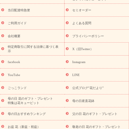
盆・初盆）
お盆 花（新盆・初盆）
お盆・お供え 花とセットギ
フト
お盆・お供え プリザーブドフラワー
ひまわり ギフト・プ
当日配達特急便
セミオーダー
レゼント特集
夏の花贈り・お中元・暑中見舞い 花のギフト特集
敬老の日におくる花ギフト・プレゼント特集
敬老の日におくる
ご利用ガイド
よくある質問
花ギフト・プレゼント特集
敬老の日 花のおすすめランキング
敬
老の日 花鉢植えのギフト・プレゼント特集
敬老の日 花とセットギ
会社概要
プライバシーポリシー
フト・プレゼント特集
敬老の日の花 全てのギフト一覧
キャン
ペーン
映画『ウォーターガーディアンズ』コラボキャンペーン
特定商取引に関する法律に基づく表
X（旧Twitter）
示
誕生日の花を探す
「きょう誕生日なんです」キャンペーン
誕生日フラワーギフト
誕生日フラワーギフト特集
誕生日フラワ
facebook
Instagram
ーギフト商品一覧
バラ
ユリ
トルコキキョウ
8月の誕生花
(トルコキキョウ)
9月の誕生花(リンドウ)
誕生日セットギフト
YouTube
LINE
用途か
キャンペーン
「きょう誕生日なんです」キャンペーン
ら探す
お祝いの花特集
当日配達特急便
お祝い商品一覧
お
ごっこランド
公式ブログ“花だより”
祝い
開店・開業祝い
新築・引っ越し祝い
退職祝い
結婚記
念日
結婚祝い
出産祝い
退院祝い・快気祝い
還暦祝い・長
母の日 花のギフト・プレゼント
母の日産直花鉢
特集は花キューピット
寿祝い
プチギフト
ペットのお祝いフラワー
お中元・暑中見
舞い
敬老の日
お供え・お悔やみ
当日配達特急便 お供え
お
母の日おすすめランキング
父の日 花のギフト・プレゼント
供え・お悔やみ商品一覧
お供え・お悔やみの花
四十九日法要以
降に贈る花
通夜・葬儀に贈る花
お供え お花とセットギフト
お盆 花（新盆・初盆）
敬老の日 花のギフト・プレゼント
お供え プリザーブドフラワー
ペットのお供えフラワー
お盆（新