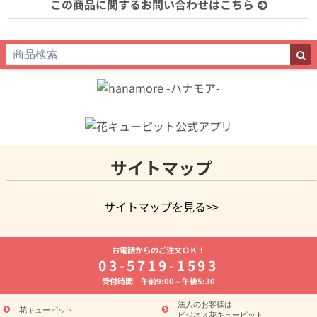
この商品に関するお問い合わせはこちら
サイトマップ
サイトマップを見る>>
よく贈られる花
お祝いの花特集
誕生日フラワーギフト特集
お電話からのご注文ＯＫ！
8月の誕生花(トルコキキョウ)
開店・開業祝い
退職祝い
結
03-5719-1593
婚記念日
お供え・お悔やみ
お供え・お悔やみの花
四十九日
受付時間 午前9:00～午後5:30
法要以降に贈る花
通夜・葬儀に贈る花
胡蝶蘭・花鉢
プリザ
ーブドフラワー
季節のイベント
ひまわり ギフト・プレゼント
法人のお客様は
季節のイベント
花キューピット
特集
お盆 花（新盆・初盆）
お盆 花（新
ビジネス花キューピット