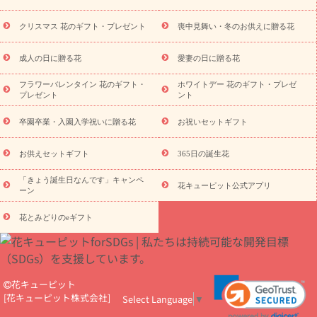
盆・初盆）
その他
お祝い返し
お見舞い
お取り寄せギフト
ビジネス用
ご自宅用
観葉植物
ミディ胡蝶蘭
プリザーブ
クリスマス 花のギフト・プレゼント
喪中見舞い・冬のお供えに贈る花
スタイルから探す
ドフラワー
アレンジメント
花束
スタ
ンド花
お祝い
お供え・お悔やみ
胡蝶蘭
胡蝶蘭・花鉢
ミ
成人の日に贈る花
愛妻の日に贈る花
ディ胡蝶蘭・お祝い
ミディ胡蝶蘭・お供え
世界初の青色胡蝶蘭
フラワーバレンタイン 花のギフト・
ホワイトデー 花のギフト・プレゼ
観葉植物
観葉植物
産直多肉植物
プリザーブドフラワー
プレゼント
ント
お祝い
お供え・お悔やみ
花とセットギフト
セミオーダー
プチギフト（hanamore -ハナモア-）
花とみどりのeギフト
花
卒園卒業・入園入学祝いに贈る花
お祝いセットギフト
キューピットのeGfit
カラー
ピンク
イエローオレンジ
レッ
予算から探す
ド
お花の種類
バラ
ユリ
トルコキキョウ
お供えセットギフト
365日の誕生花
お祝い
お祝い・
3000円～
お祝い・
4000円～
お祝い・
5000円～
お祝い・
7000円～
お祝い・
10000円～
お供え・お
「きょう誕生日なんです」キャンペ
花キューピット公式アプリ
ーン
悔やみ
お供え・お悔やみ・
3000円～
お供え・お悔やみ・
5000
円～
お供え・お悔やみ・
7000円～
お供え・お悔やみ・
10000
花とみどりのeギフト
読み物
円～
注目されている記事
365日の誕生花カレンダー
開店・開業祝
いのマナー
定年退職祝いのマナー
お祝いを贈るときのマナー・
ルール
花キューピットのお祝いコラム一覧
誕生日のお花を「色
花キューピット
彩心理学」で選ぶ方法
結婚祝いの予算相場
出産祝いお役立ち情
[
花キューピット株式会社
]
Select Language
▼
報
転職祝いのマナー基礎知識
ペットのお祝いワンポイントアド