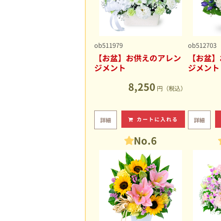
ob511979
ob512703
【お盆】お供えのアレン
【お盆】
ジメント
ジメント
8,250
円（税込）
カートに入れる
詳細
詳細
No.6