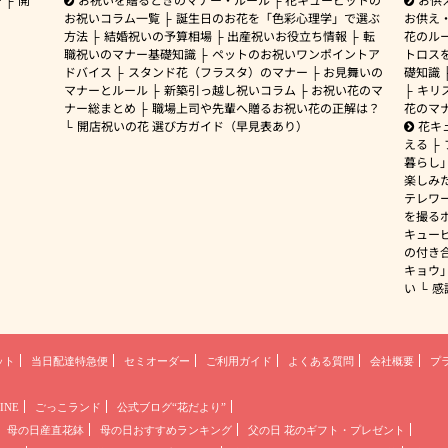
お祝いコラム一覧
誕生日のお花を「色彩心理学」で選ぶ
お供え
方法
結婚祝いの予算相場
出産祝いお役立ち情報
転
花のルー
職祝いのマナー基礎知識
ペットのお祝いワンポイントア
トロス
ドバイス
スタンド花（フラスタ）のマナー
お見舞いの
礎知識
マナーとルール
新築引っ越し祝いコラム
お祝い花のマ
キリ
ナー総まとめ
職場上司や先輩へ贈るお祝い花の正解は？
花のマ
開店祝いの花 選び方ガイド（早見表あり）
花キ
える
暮らし
楽しみ
テレワ
を撮る
キュー
の付き
キョウ
い
感
ット
当日配達特急便
セミオーダー
ご利用ガイド
よくある質問
会社概要
プ
INE
ごっこランド
公式ブログ“花だより”
母の日産直花鉢
母の日おすすめランキング
父の日 花のギフト・プレゼント