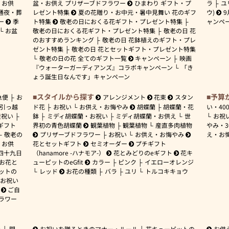
お供
盆・お供え プリザーブドフラワー
ひまわり ギフト・プ
ラ
ユ
通夜・葬
レゼント特集
夏の花贈り・お中元・暑中見舞い 花のギフ
ウ)
9
ー
季
ト特集
敬老の日におくる花ギフト・プレゼント特集
ャンペ
お盆
敬老の日におくる花ギフト・プレゼント特集
敬老の日 花
のおすすめランキング
敬老の日 花鉢植えのギフト・プレ
ゼント特集
敬老の日 花とセットギフト・プレゼント特集
敬老の日の花 全てのギフト一覧
キャンペーン
映画
『ウォーターガーディアンズ』コラボキャンペーン
「き
ょう誕生日なんです」キャンペーン
スタイルから探す
予算
急便
お
アレンジメント
花束
スタン
引っ越
ド花
お祝い
お供え・お悔やみ
胡蝶蘭
胡蝶蘭・花
い・
40
産祝い
鉢
ミディ胡蝶蘭・お祝い
ミディ胡蝶蘭・お供え
世
お祝
ギフト
界初の青色胡蝶蘭
観葉植物
観葉植物
産直多肉植物
やみ・
敬老の
プリザーブドフラワー
お祝い
お供え・お悔やみ
え・お
お供
花とセットギフト
セミオーダー
プチギフト
四十九日
（hanamore -ハナモア-）
花とみどりのeギフト
花キ
 お花と
ューピットのeGfit
カラー
ピンク
イエローオレンジ
ットの
レッド
お花の種類
バラ
ユリ
トルコキキョウ
お祝い
ご自
ラワー
ー
開
お祝いを贈るときのマナー・ルール
花キューピットの
お供