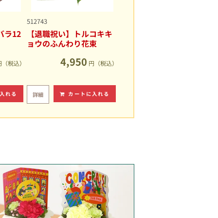
512743
ラ12
【退職祝い】トルコキキ
ョウのふんわり花束
4,950
円（税込）
円（税込）
入れる
カートに入れる
詳細