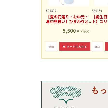
524399
524150
【夏の花贈り・お中元・
【誕生日
暑中見舞い】ひまわりと
ト】ユリ
ユリの爽やかなアレンジ
キュート
5,500
メント
円（税込）
カートに入れる
詳細
詳細