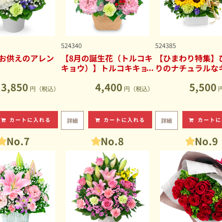
524340
524385
お供えのアレン
【8月の誕生花（トルコキ
【ひまわり特集】
キョウ）】トルコキキョ
りのナチュラルな
ウのナチュラルなアレン
ブアレンジメント
3,850
4,400
5,500
ジメント
円（税込）
円（税込）
カートに入れる
カートに入れる
カートに
詳細
詳細
No.7
No.8
No.9