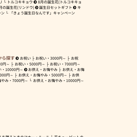
リ
トルコキキョウ
8月の誕生花(トルコキキョ
月の誕生花(リンドウ)
誕生日セットギフト
キ
ーン
「きょう誕生日なんです」キャンペーン
から探す
お祝い
お祝い・
3000円～
お祝
00円～
お祝い・
5000円～
お祝い・
7000円～
い・
10000円～
お供え・お悔やみ
お供え・お悔
3000円～
お供え・お悔やみ・
5000円～
お供
悔やみ・
7000円～
お供え・お悔やみ・
10000円～
えを贈るときのマナー・ルール
花キューピットの