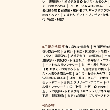
い
退職祝い
結婚記念日
お供え・お悔やみ
え・お悔やみの花
四十九日法要以降に贈る花
儀に贈る花
胡蝶蘭・花鉢
プリザーブドフラワ
節のイベント
ひまわり ギフト・プレゼント特集
花（新盆・初盆）
用途から探す
お祝いの花特集
当日配達特
祝い商品一覧
お祝い
開店・開業祝い
新築・
し祝い
退職祝い
結婚記念日
結婚祝い
出
退院祝い・快気祝い
還暦祝い・長寿祝い
プチ
ペットのお祝いフラワー
お中元・暑中見舞い
日
お供え・お悔やみ
当日配達特急便 お供え
え・お悔やみ商品一覧
お供え・お悔やみの花
法要以降に贈る花
通夜・葬儀に贈る花
お供え
セットギフト
お供え プリザーブドフラワー
ペ
お供えフラワー
お盆（新盆・初盆）
その他
返し
お見舞い
お取り寄せギフト
ビジネス用
宅用
観葉植物
ミディ胡蝶蘭
プリザーブドフ
読み物
注目されている記事
365日の誕生花カレンダ