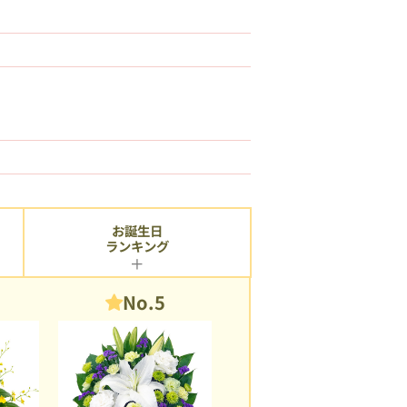
お誕生日
ランキング
No.5