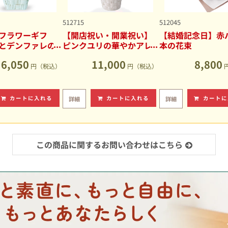
512715
512045
フラワーギフ
【開店祝い・開業祝い】
【結婚記念日】赤バ
とデンファレの
ピンクユリの華やかアレ
本の花束
アレンジメント
ンジメント
6,050
11,000
8,800
円（税込）
円（税込）
カートに入れる
カートに入れる
カートに
詳細
詳細
この商品に関するお問い合わせはこちら