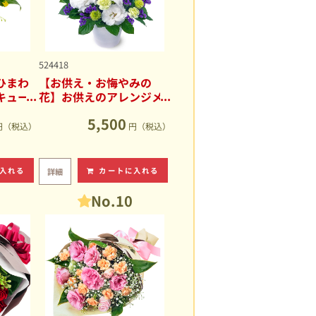
524418
ひまわ
【お供え・お悔やみの
キュー
花】お供えのアレンジメ
ント
5,500
円（税込）
円（税込）
入れる
カートに入れる
詳細
No.10