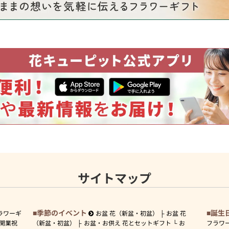
サイトマップ
季節のイベント
誕生
ラワーギ
お盆 花（新盆・初盆）
お盆 花
開業祝
（新盆・初盆）
お盆・お供え 花とセットギフト
お
フラワ