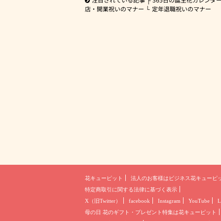
店・開業祝いのマナー
定年退職祝いのマナー
花キューピット
法人のお客様は
ビジネス花キューピ
特定商取引に関する法律に基づく表示
X（旧Twitter）
facebook
Instagram
YouTube
L
母の日 花のギフト・プレゼント
特集は花キューピット