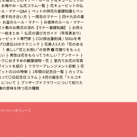
・お悔やみ・仏花コラム一覧
花キューピットの仏
ル・マナーQ&A
ペットの供花の基礎知識とペッ
を癒す向き合い方
一周忌のマナー
四十九日の基
お盆のルール・マナー
お彼岸のルール・マナー
スト教のお葬式の流れ【マナー基礎知識】
お供え
ナー総まとめ
仏花の選び方ガイド（早見表あり)
ューピット×専門家
CO2排出量削減 / SDGsを考
プロ直伝10のテクニック
花美人5人の「花のある
」
美しい“花とお祝い”の世界
花贈りをもっと
たい
男性は花をもらってうれしい？アンケート
ークにおすすめの観葉植物・花
室内でお花の写真
ポイントを紹介
フラワーアレンジメント診断
花
ピットの10の特徴
1年間の記念日一覧
カップル
合って〇日記念日コラム
8月の誕生花「トルコキ
」について
プリザーブドフラワーについて知りた
謝の意味を持つ花の種類
ライバシーポリシー