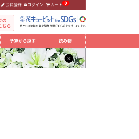
0
会員登録
ログイン
カート
。
での
こちら
予算から探す
読み物
×