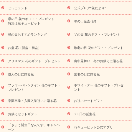
ら探す
お祝いの花特集
当日配達特急便
お祝い商品一覧
お
ごっこランド
公式ブログ“花だより”
祝い
開店・開業祝い
新築・引っ越し祝い
退職祝い
結婚記
念日
結婚祝い
出産祝い
退院祝い・快気祝い
還暦祝い・長
母の日 花のギフト・プレゼント
母の日産直花鉢
特集は花キューピット
寿祝い
プチギフト
ペットのお祝いフラワー
お中元・暑中見
舞い
敬老の日
お供え・お悔やみ
当日配達特急便 お供え
お
母の日おすすめランキング
父の日 花のギフト・プレゼント
供え・お悔やみ商品一覧
お供え・お悔やみの花
四十九日法要以
降に贈る花
通夜・葬儀に贈る花
お供え お花とセットギフト
お盆 花（新盆・初盆）
敬老の日 花のギフト・プレゼント
お供え プリザーブドフラワー
ペットのお供えフラワー
お盆（新
盆・初盆）
その他
お祝い返し
お見舞い
お取り寄せギフト
ビジネス用
ご自宅用
観葉植物
ミディ胡蝶蘭
プリザーブ
クリスマス 花のギフト・プレゼント
喪中見舞い・冬のお供えに贈る花
スタイルから探す
ドフラワー
アレンジメント
花束
スタ
ンド花
お祝い
お供え・お悔やみ
胡蝶蘭
胡蝶蘭・花鉢
ミ
成人の日に贈る花
愛妻の日に贈る花
ディ胡蝶蘭・お祝い
ミディ胡蝶蘭・お供え
世界初の青色胡蝶蘭
フラワーバレンタイン 花のギフト・
ホワイトデー 花のギフト・プレゼ
観葉植物
観葉植物
産直多肉植物
プリザーブドフラワー
プレゼント
ント
お祝い
お供え・お悔やみ
花とセットギフト
セミオーダー
プチギフト（hanamore -ハナモア-）
花とみどりのeギフト
花
卒園卒業・入園入学祝いに贈る花
お祝いセットギフト
キューピットのeGfit
カラー
ピンク
イエローオレンジ
レッ
予算から探す
ド
お花の種類
バラ
ユリ
トルコキキョウ
お供えセットギフト
365日の誕生花
お祝い
お祝い・
3000円～
お祝い・
4000円～
お祝い・
5000円～
お祝い・
7000円～
お祝い・
10000円～
お供え・お
「きょう誕生日なんです」キャンペ
花キューピット公式アプリ
ーン
悔やみ
お供え・お悔やみ・
3000円～
お供え・お悔やみ・
5000