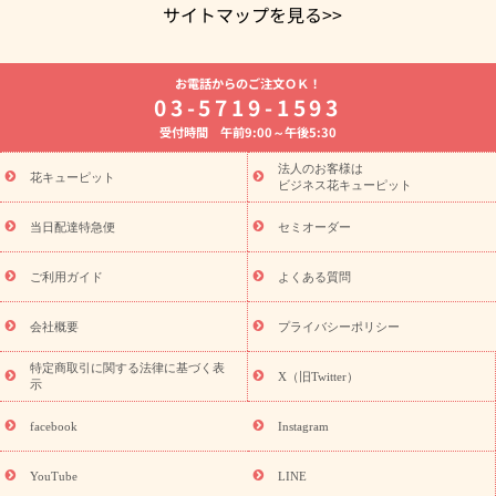
サイトマップを見る>>
よく贈られる花
お祝いの花特集
誕生日フラワーギフト特集
お電話からのご注文ＯＫ！
8月の誕生花(トルコキキョウ)
開店・開業祝い
退職祝い
結
03-5719-1593
婚記念日
お供え・お悔やみ
お供え・お悔やみの花
四十九日
受付時間 午前9:00～午後5:30
法要以降に贈る花
通夜・葬儀に贈る花
胡蝶蘭・花鉢
プリザ
ーブドフラワー
季節のイベント
ひまわり ギフト・プレゼント
法人のお客様は
季節のイベント
花キューピット
特集
お盆 花（新盆・初盆）
お盆 花（新
ビジネス花キューピット
盆・初盆）
お盆 花（新盆・初盆）
お盆・お供え 花とセットギ
フト
お盆・お供え プリザーブドフラワー
ひまわり ギフト・プ
当日配達特急便
セミオーダー
レゼント特集
夏の花贈り・お中元・暑中見舞い 花のギフト特集
敬老の日におくる花ギフト・プレゼント特集
敬老の日におくる
ご利用ガイド
よくある質問
花ギフト・プレゼント特集
敬老の日 花のおすすめランキング
敬
老の日 花鉢植えのギフト・プレゼント特集
敬老の日 花とセットギ
会社概要
プライバシーポリシー
フト・プレゼント特集
敬老の日の花 全てのギフト一覧
キャン
ペーン
映画『ウォーターガーディアンズ』コラボキャンペーン
特定商取引に関する法律に基づく表
X（旧Twitter）
示
誕生日の花を探す
「きょう誕生日なんです」キャンペーン
誕生日フラワーギフト
誕生日フラワーギフト特集
誕生日フラワ
facebook
Instagram
ーギフト商品一覧
バラ
ユリ
トルコキキョウ
8月の誕生花
(トルコキキョウ)
9月の誕生花(リンドウ)
誕生日セットギフト
YouTube
LINE
用途か
キャンペーン
「きょう誕生日なんです」キャンペーン