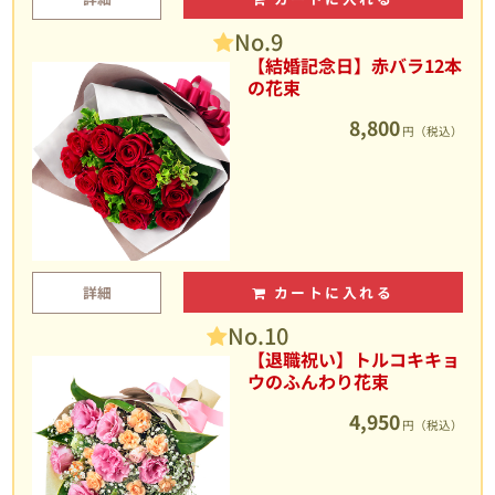
No.9
【結婚記念日】赤バラ12本
の花束
8,800
円（税込）
詳細
カートに入れる
No.10
【退職祝い】トルコキキョ
ウのふんわり花束
4,950
円（税込）