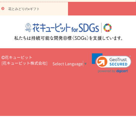
円～
お供え・お悔やみ・
7000円～
お供え・お悔やみ・
10000
花とみどりのeギフト
読み物
円～
注目されている記事
365日の誕生花カレンダー
開店・開業祝
いのマナー
定年退職祝いのマナー
お祝いを贈るときのマナー・
ルール
花キューピットのお祝いコラム一覧
誕生日のお花を「色
彩心理学」で選ぶ方法
結婚祝いの予算相場
出産祝いお役立ち情
報
転職祝いのマナー基礎知識
ペットのお祝いワンポイントアド
バイス
スタンド花（フラスタ）のマナー
お見舞いのマナーとル
花キューピット
ール
新築引っ越し祝いコラム
お祝い花のマナー総まとめ
職
[
花キューピット株式会社
]
Select Language
▼
場上司や先輩へ贈るお祝い花の正解は？
開店祝いの花 選び方ガイ
ド（早見表あり）
お供えを贈るときのマナー・ルール
花キューピットのお供え・
お悔やみ・仏花コラム一覧
花キューピットの仏花のルール・マナ
ーQ&A
ペットの供花の基礎知識とペットロスを癒す向き合い方
一周忌のマナー
四十九日の基礎知識
お盆のルール・マナー
お彼岸のルール・マナー
キリスト教のお葬式の流れ【マナー基礎
知識】
お供え花のマナー総まとめ
仏花の選び方ガイド（早見表
あり)
花キューピット×専門家
CO2排出量削減 / SDGsを考える
プロ直伝10のテクニック
花美人5人の「花のある暮らし」
美
しい“花とお祝い”の世界
花贈りをもっと楽しみたい
男性は花を
もらってうれしい？アンケート
テレワークにおすすめの観葉植