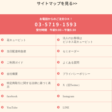
サイトマップを見る>>
よく贈られる花
お祝いの花特集
誕生日フラワーギフト特集
お電話からのご注文ＯＫ！
8月の誕生花(トルコキキョウ)
開店・開業祝い
退職祝い
結
03-5719-1593
婚記念日
お供え・お悔やみ
お供え・お悔やみの花
四十九日
受付時間 午前9:00～午後5:30
法要以降に贈る花
通夜・葬儀に贈る花
胡蝶蘭・花鉢
プリザ
ーブドフラワー
季節のイベント
ひまわり ギフト・プレゼント
法人のお客様は
季節のイベント
花キューピット
特集
お盆 花（新盆・初盆）
お盆 花（新
ビジネス花キューピット
盆・初盆）
お盆 花（新盆・初盆）
お盆・お供え 花とセットギ
フト
お盆・お供え プリザーブドフラワー
ひまわり ギフト・プ
当日配達特急便
セミオーダー
レゼント特集
夏の花贈り・お中元・暑中見舞い 花のギフト特集
敬老の日におくる花ギフト・プレゼント特集
敬老の日におくる
ご利用ガイド
よくある質問
花ギフト・プレゼント特集
敬老の日 花のおすすめランキング
敬
老の日 花鉢植えのギフト・プレゼント特集
敬老の日 花とセットギ
会社概要
プライバシーポリシー
フト・プレゼント特集
敬老の日の花 全てのギフト一覧
キャン
誕生日の花を
特定商取引に関する法律に基づく表
ペーン
「きょう誕生日なんです」キャンペーン
X（旧Twitter）
示
探す
誕生日フラワーギフト
誕生日フラワーギフト特集
誕生
日フラワーギフト商品一覧
バラ
ユリ
トルコキキョウ
8月の
facebook
Instagram
誕生花(トルコキキョウ)
9月の誕生花(リンドウ)
誕生日セット
ギフト
キャンペーン
「きょう誕生日なんです」キャンペーン
YouTube
LINE