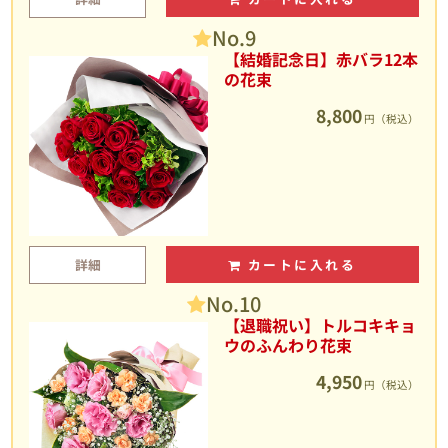
No.9
【結婚記念日】赤バラ12本
の花束
8,800
円（税込）
詳細
カートに入れる
No.10
【退職祝い】トルコキキョ
ウのふんわり花束
4,950
円（税込）