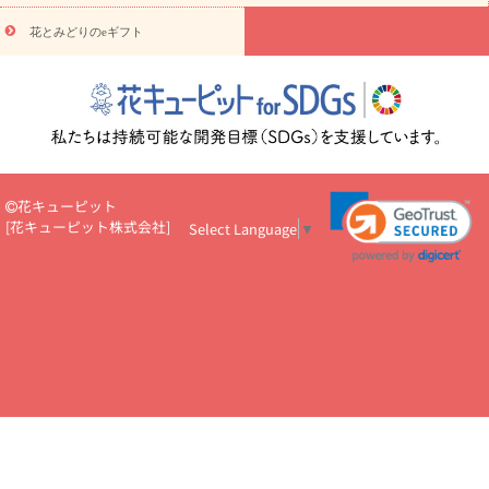
悔やみ・
5000円～
お供え・お悔やみ・
7000円～
お供え・お悔
読み物
やみ・
10000円～
花とみどりのeギフト
注目されている記事
365日の誕生花カレンダー
開店・開業祝
いのマナー
定年退職祝いのマナー
お祝いを贈るときのマナー・
ルール
花キューピットのお祝いコラム一覧
誕生日のお花を「色
彩心理学」で選ぶ方法
結婚祝いの予算相場
出産祝いお役立ち情
報
転職祝いのマナー基礎知識
ペットのお祝いワンポイントアド
バイス
スタンド花（フラスタ）のマナー
お見舞いのマナーとル
ール
新築引っ越し祝いコラム
お祝い花のマナー総まとめ
職
花キューピット
場上司や先輩へ贈るお祝い花の正解は？
開店祝いの花 選び方ガイ
[
花キューピット株式会社
]
Select Language
▼
ド（早見表あり）
お供えを贈るときのマナー・ルール
花キューピットのお供え・
お悔やみ・仏花コラム一覧
花キューピットの仏花のルール・マナ
ーQ&A
ペットの供花の基礎知識とペットロスを癒す向き合い方
一周忌のマナー
四十九日の基礎知識
お盆のルール・マナー
お彼岸のルール・マナー
キリスト教のお葬式の流れ【マナー基礎
知識】
お供え花のマナー総まとめ
仏花の選び方ガイド（早見表
あり)
花キューピット×専門家
CO2排出量削減 / SDGsを考える
プロ直伝10のテクニック
花美人5人の「花のある暮らし」
美
しい“花とお祝い”の世界
花贈りをもっと楽しみたい
男性は花を
もらってうれしい？アンケート
テレワークにおすすめの観葉植