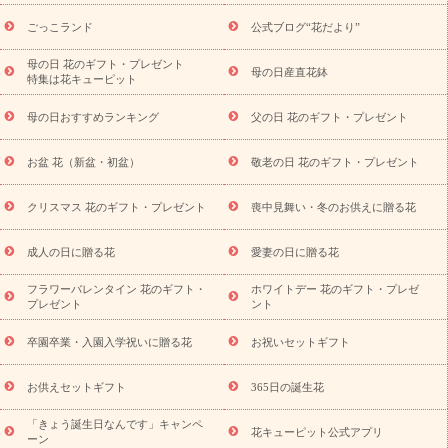
用途から探す
お祝いの花特集
当日配達特急便
お祝い商品
一覧
お祝い
開店・開業祝い
新築・引っ越し祝い
退職祝い
ごっこランド
公式ブログ“花だより”
結婚記念日
結婚祝い
出産祝い
退院祝い・快気祝い
還暦
祝い・長寿祝い
プチギフト
ペットのお祝いフラワー
お中
母の日 花のギフト・プレゼント
母の日産直花鉢
特集は花キューピット
元・暑中見舞い
敬老の日
お供え・お悔やみ
当日配達特急便
お供え
お供え・お悔やみ商品一覧
お供え・お悔やみの花
四
母の日おすすめランキング
父の日 花のギフト・プレゼント
十九日法要以降に贈る花
通夜・葬儀に贈る花
お供え お花とセッ
トギフト
お供え プリザーブドフラワー
ペットのお供えフラワー
お盆 花（新盆・初盆）
敬老の日 花のギフト・プレゼント
お盆（新盆・初盆）
その他
お祝い返し
お見舞い
お取り
寄せギフト
ビジネス用
ご自宅用
観葉植物
ミディ胡蝶蘭
クリスマス 花のギフト・プレゼント
喪中見舞い・冬のお供えに贈る花
スタイルから探す
プリザーブドフラワー
アレンジメント
花束
スタンド花
お祝い
お供え・お悔やみ
胡蝶蘭
胡蝶
成人の日に贈る花
愛妻の日に贈る花
蘭・花鉢
ミディ胡蝶蘭・お祝い
ミディ胡蝶蘭・お供え
世界初
の青色胡蝶蘭
観葉植物
観葉植物
産直多肉植物
プリザーブ
フラワーバレンタイン 花のギフト・
ホワイトデー 花のギフト・プレゼ
ドフラワー
お祝い
お供え・お悔やみ
花とセットギフト
セ
プレゼント
ント
ミオーダー
プチギフト（hanamore -ハナモア-）
花とみどりの
eギフト
花キューピットのeGfit
カラー
ピンク
イエローオ
卒園卒業・入園入学祝いに贈る花
お祝いセットギフト
予
レンジ
レッド
お花の種類
バラ
ユリ
トルコキキョウ
算から探す
お祝い
お祝い・
3000円～
お祝い・
4000円～
お供えセットギフト
365日の誕生花
お祝い・
5000円～
お祝い・
7000円～
お祝い・
10000円～
「きょう誕生日なんです」キャンペ
お供え・お悔やみ
お供え・お悔やみ・
3000円～
お供え・お
花キューピット公式アプリ
ーン