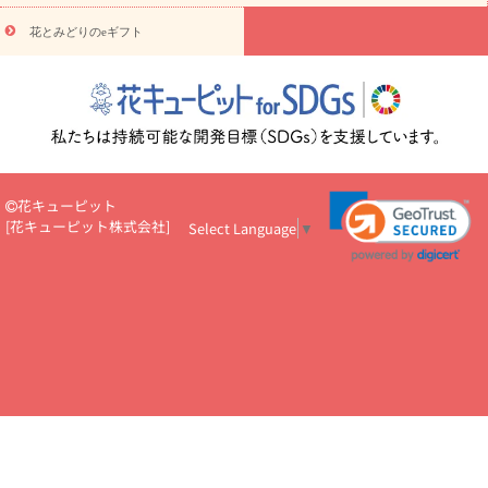
円～
お供え・お悔やみ・
7000円～
お供え・お悔やみ・
10000
花とみどりのeギフト
読み物
円～
注目されている記事
365日の誕生花カレンダー
開店・開業祝
いのマナー
定年退職祝いのマナー
お祝いを贈るときのマナー・
ルール
花キューピットのお祝いコラム一覧
誕生日のお花を「色
彩心理学」で選ぶ方法
結婚祝いの予算相場
出産祝いお役立ち情
報
転職祝いのマナー基礎知識
ペットのお祝いワンポイントアド
バイス
スタンド花（フラスタ）のマナー
お見舞いのマナーとル
花キューピット
ール
新築引っ越し祝いコラム
お祝い花のマナー総まとめ
職
[
花キューピット株式会社
]
Select Language
▼
場上司や先輩へ贈るお祝い花の正解は？
開店祝いの花 選び方ガイ
ド（早見表あり）
お供えを贈るときのマナー・ルール
花キューピットのお供え・
お悔やみ・仏花コラム一覧
花キューピットの仏花のルール・マナ
ーQ&A
ペットの供花の基礎知識とペットロスを癒す向き合い方
一周忌のマナー
四十九日の基礎知識
お盆のルール・マナー
お彼岸のルール・マナー
キリスト教のお葬式の流れ【マナー基礎
知識】
お供え花のマナー総まとめ
仏花の選び方ガイド（早見表
あり)
花キューピット×専門家
CO2排出量削減 / SDGsを考える
プロ直伝10のテクニック
花美人5人の「花のある暮らし」
美
しい“花とお祝い”の世界
花贈りをもっと楽しみたい
男性は花を
もらってうれしい？アンケート
テレワークにおすすめの観葉植