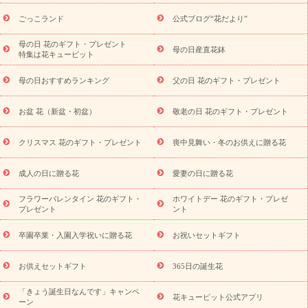
ら探す
お祝いの花特集
当日配達特急便
お祝い商品一覧
お
ごっこランド
公式ブログ“花だより”
祝い
開店・開業祝い
新築・引っ越し祝い
退職祝い
結婚記
念日
結婚祝い
出産祝い
退院祝い・快気祝い
還暦祝い・長
母の日 花のギフト・プレゼント
母の日産直花鉢
特集は花キューピット
寿祝い
プチギフト
ペットのお祝いフラワー
お中元・暑中見
舞い
敬老の日
お供え・お悔やみ
当日配達特急便 お供え
お
母の日おすすめランキング
父の日 花のギフト・プレゼント
供え・お悔やみ商品一覧
お供え・お悔やみの花
四十九日法要以
降に贈る花
通夜・葬儀に贈る花
お供え お花とセットギフト
お盆 花（新盆・初盆）
敬老の日 花のギフト・プレゼント
お供え プリザーブドフラワー
ペットのお供えフラワー
お盆（新
盆・初盆）
その他
お祝い返し
お見舞い
お取り寄せギフト
ビジネス用
ご自宅用
観葉植物
ミディ胡蝶蘭
プリザーブ
クリスマス 花のギフト・プレゼント
喪中見舞い・冬のお供えに贈る花
スタイルから探す
ドフラワー
アレンジメント
花束
スタ
ンド花
お祝い
お供え・お悔やみ
胡蝶蘭
胡蝶蘭・花鉢
ミ
成人の日に贈る花
愛妻の日に贈る花
ディ胡蝶蘭・お祝い
ミディ胡蝶蘭・お供え
世界初の青色胡蝶蘭
フラワーバレンタイン 花のギフト・
ホワイトデー 花のギフト・プレゼ
観葉植物
観葉植物
産直多肉植物
プリザーブドフラワー
プレゼント
ント
お祝い
お供え・お悔やみ
花とセットギフト
セミオーダー
プチギフト（hanamore -ハナモア-）
花とみどりのeギフト
花
卒園卒業・入園入学祝いに贈る花
お祝いセットギフト
キューピットのeGfit
カラー
ピンク
イエローオレンジ
レッ
予算から探す
ド
お花の種類
バラ
ユリ
トルコキキョウ
お供えセットギフト
365日の誕生花
お祝い
お祝い・
3000円～
お祝い・
4000円～
お祝い・
5000円～
お祝い・
7000円～
お祝い・
10000円～
お供え・お
「きょう誕生日なんです」キャンペ
花キューピット公式アプリ
ーン
悔やみ
お供え・お悔やみ・
3000円～
お供え・お悔やみ・
5000