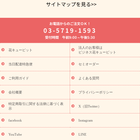
サイトマップを見る>>
よく贈られる花
お祝いの花特集
誕生日フラワーギフト特集
お電話からのご注文ＯＫ！
8月の誕生花(トルコキキョウ)
開店・開業祝い
退職祝い
結
03-5719-1593
婚記念日
お供え・お悔やみ
お供え・お悔やみの花
四十九日
受付時間 午前9:00～午後5:30
法要以降に贈る花
通夜・葬儀に贈る花
胡蝶蘭・花鉢
プリザ
ーブドフラワー
季節のイベント
ひまわり ギフト・プレゼント
法人のお客様は
季節のイベント
花キューピット
特集
お盆 花（新盆・初盆）
お盆 花（新
ビジネス花キューピット
盆・初盆）
お盆 花（新盆・初盆）
お盆・お供え 花とセットギ
フト
お盆・お供え プリザーブドフラワー
ひまわり ギフト・プ
当日配達特急便
セミオーダー
レゼント特集
夏の花贈り・お中元・暑中見舞い 花のギフト特集
敬老の日におくる花ギフト・プレゼント特集
敬老の日におくる
ご利用ガイド
よくある質問
花ギフト・プレゼント特集
敬老の日 花のおすすめランキング
敬
老の日 花鉢植えのギフト・プレゼント特集
敬老の日 花とセットギ
会社概要
プライバシーポリシー
フト・プレゼント特集
敬老の日の花 全てのギフト一覧
キャン
ペーン
映画『ウォーターガーディアンズ』コラボキャンペーン
特定商取引に関する法律に基づく表
X（旧Twitter）
示
誕生日の花を探す
「きょう誕生日なんです」キャンペーン
誕生日フラワーギフト
誕生日フラワーギフト特集
誕生日フラワ
facebook
Instagram
ーギフト商品一覧
バラ
ユリ
トルコキキョウ
8月の誕生花
(トルコキキョウ)
9月の誕生花(リンドウ)
誕生日セットギフト
YouTube
LINE
用途か
キャンペーン
「きょう誕生日なんです」キャンペーン