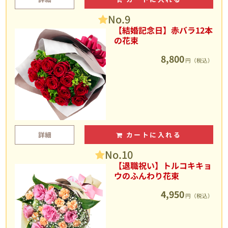
No.9
【結婚記念日】赤バラ12本
の花束
8,800
円（税込）
詳細
カートに入れる
No.10
【退職祝い】トルコキキョ
ウのふんわり花束
4,950
円（税込）