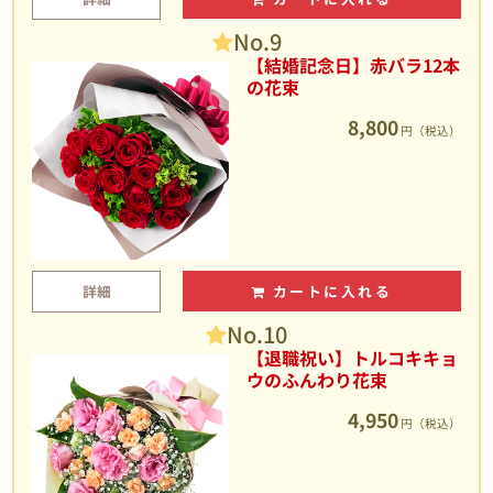
No.9
【結婚記念日】赤バラ12本
の花束
8,800
円（税込）
詳細
カートに入れる
No.10
【退職祝い】トルコキキョ
ウのふんわり花束
4,950
円（税込）