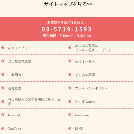
サイトマップを見る>>
よく贈られる花
お祝いの花特集
誕生日フラワーギフト特集
お電話からのご注文ＯＫ！
8月の誕生花(トルコキキョウ)
開店・開業祝い
退職祝い
結
03-5719-1593
婚記念日
お供え・お悔やみ
お供え・お悔やみの花
四十九日
受付時間 午前9:00～午後5:30
法要以降に贈る花
通夜・葬儀に贈る花
胡蝶蘭・花鉢
プリザ
ーブドフラワー
季節のイベント
ひまわり ギフト・プレゼント
法人のお客様は
季節のイベント
花キューピット
特集
お盆 花（新盆・初盆）
お盆 花（新
ビジネス花キューピット
盆・初盆）
お盆 花（新盆・初盆）
お盆・お供え 花とセットギ
フト
お盆・お供え プリザーブドフラワー
ひまわり ギフト・プ
当日配達特急便
セミオーダー
レゼント特集
夏の花贈り・お中元・暑中見舞い 花のギフト特集
敬老の日におくる花ギフト・プレゼント特集
敬老の日におくる
ご利用ガイド
よくある質問
花ギフト・プレゼント特集
敬老の日 花のおすすめランキング
敬
老の日 花鉢植えのギフト・プレゼント特集
敬老の日 花とセットギ
会社概要
プライバシーポリシー
フト・プレゼント特集
敬老の日の花 全てのギフト一覧
キャン
ペーン
映画『ウォーターガーディアンズ』コラボキャンペーン
特定商取引に関する法律に基づく表
X（旧Twitter）
示
誕生日の花を探す
「きょう誕生日なんです」キャンペーン
誕生日フラワーギフト
誕生日フラワーギフト特集
誕生日フラワ
facebook
Instagram
ーギフト商品一覧
バラ
ユリ
トルコキキョウ
8月の誕生花
(トルコキキョウ)
9月の誕生花(リンドウ)
誕生日セットギフト
YouTube
LINE
用途か
キャンペーン
「きょう誕生日なんです」キャンペーン