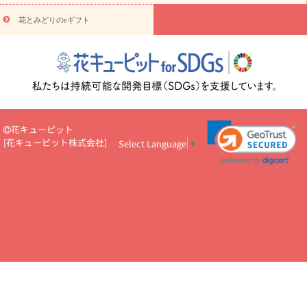
円～
お供え・お悔やみ・
7000円～
お供え・お悔やみ・
10000
花とみどりのeギフト
読み物
円～
注目されている記事
365日の誕生花カレンダー
開店・開業祝
いのマナー
定年退職祝いのマナー
お祝いを贈るときのマナー・
ルール
花キューピットのお祝いコラム一覧
誕生日のお花を「色
彩心理学」で選ぶ方法
結婚祝いの予算相場
出産祝いお役立ち情
報
転職祝いのマナー基礎知識
ペットのお祝いワンポイントアド
バイス
スタンド花（フラスタ）のマナー
お見舞いのマナーとル
花キューピット
ール
新築引っ越し祝いコラム
お祝い花のマナー総まとめ
職
[
花キューピット株式会社
]
Select Language
▼
場上司や先輩へ贈るお祝い花の正解は？
開店祝いの花 選び方ガイ
ド（早見表あり）
お供えを贈るときのマナー・ルール
花キューピットのお供え・
お悔やみ・仏花コラム一覧
花キューピットの仏花のルール・マナ
ーQ&A
ペットの供花の基礎知識とペットロスを癒す向き合い方
一周忌のマナー
四十九日の基礎知識
お盆のルール・マナー
お彼岸のルール・マナー
キリスト教のお葬式の流れ【マナー基礎
知識】
お供え花のマナー総まとめ
仏花の選び方ガイド（早見表
あり)
花キューピット×専門家
CO2排出量削減 / SDGsを考える
プロ直伝10のテクニック
花美人5人の「花のある暮らし」
美
しい“花とお祝い”の世界
花贈りをもっと楽しみたい
男性は花を
もらってうれしい？アンケート
テレワークにおすすめの観葉植