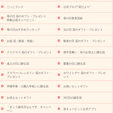
ら探す
お祝いの花特集
当日配達特急便
お祝い商品一覧
お
ごっこランド
公式ブログ“花だより”
祝い
開店・開業祝い
新築・引っ越し祝い
退職祝い
結婚記
念日
結婚祝い
出産祝い
退院祝い・快気祝い
還暦祝い・長
母の日 花のギフト・プレゼント
母の日産直花鉢
特集は花キューピット
寿祝い
プチギフト
ペットのお祝いフラワー
お中元・暑中見
舞い
敬老の日
お供え・お悔やみ
当日配達特急便 お供え
お
母の日おすすめランキング
父の日 花のギフト・プレゼント
供え・お悔やみ商品一覧
お供え・お悔やみの花
四十九日法要以
降に贈る花
通夜・葬儀に贈る花
お供え お花とセットギフト
お盆 花（新盆・初盆）
敬老の日 花のギフト・プレゼント
お供え プリザーブドフラワー
ペットのお供えフラワー
お盆（新
盆・初盆）
その他
お祝い返し
お見舞い
お取り寄せギフト
ビジネス用
ご自宅用
観葉植物
ミディ胡蝶蘭
プリザーブ
クリスマス 花のギフト・プレゼント
喪中見舞い・冬のお供えに贈る花
スタイルから探す
ドフラワー
アレンジメント
花束
スタ
ンド花
お祝い
お供え・お悔やみ
胡蝶蘭
胡蝶蘭・花鉢
ミ
成人の日に贈る花
愛妻の日に贈る花
ディ胡蝶蘭・お祝い
ミディ胡蝶蘭・お供え
世界初の青色胡蝶蘭
フラワーバレンタイン 花のギフト・
ホワイトデー 花のギフト・プレゼ
観葉植物
観葉植物
産直多肉植物
プリザーブドフラワー
プレゼント
ント
お祝い
お供え・お悔やみ
花とセットギフト
セミオーダー
プチギフト（hanamore -ハナモア-）
花とみどりのeギフト
花
卒園卒業・入園入学祝いに贈る花
お祝いセットギフト
キューピットのeGfit
カラー
ピンク
イエローオレンジ
レッ
予算から探す
ド
お花の種類
バラ
ユリ
トルコキキョウ
お供えセットギフト
365日の誕生花
お祝い
お祝い・
3000円～
お祝い・
4000円～
お祝い・
5000円～
お祝い・
7000円～
お祝い・
10000円～
お供え・お
「きょう誕生日なんです」キャンペ
花キューピット公式アプリ
ーン
悔やみ
お供え・お悔やみ・
3000円～
お供え・お悔やみ・
5000