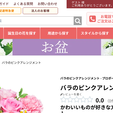
ゲスト 様
ガイド
よくある質問
お問い合わせ
ご利用ありがとうございます
配達特急便
法人のお客様
お電話
ご注文は
誕生日の花を探す
用途から探す
スタイルから探す
】バラのピンクアレンジメント
バラのピンクアレンジメント - プロポ
バラのピンクアレ
レビューを書く
0.0
（0
かわいいものが好きな