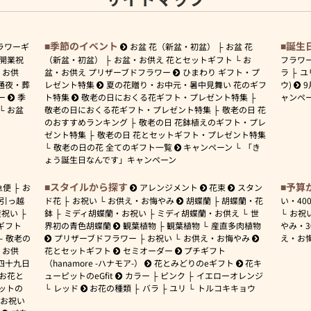
季節のイベント
誕生
ラワーギ
お盆 花（新盆・初盆）
お盆 花
開業祝
（新盆・初盆）
お盆・お供え 花とセットギフト
お
フラワ
お供
盆・お供え プリザーブドフラワー
ひまわり ギフト・プ
ラ
ユ
通夜・葬
レゼント特集
夏の花贈り・お中元・暑中見舞い 花のギフ
ウ)
9
ー
季
ト特集
敬老の日におくる花ギフト・プレゼント特集
ャンペ
お盆
敬老の日におくる花ギフト・プレゼント特集
敬老の日 花
のおすすめランキング
敬老の日 花鉢植えのギフト・プレ
ゼント特集
敬老の日 花とセットギフト・プレゼント特集
敬老の日の花 全てのギフト一覧
キャンペーン
「き
ょう誕生日なんです」キャンペーン
スタイルから探す
予算
急便
お
アレンジメント
花束
スタン
引っ越
ド花
お祝い
お供え・お悔やみ
胡蝶蘭
胡蝶蘭・花
い・
40
産祝い
鉢
ミディ胡蝶蘭・お祝い
ミディ胡蝶蘭・お供え
世
お祝
ギフト
界初の青色胡蝶蘭
観葉植物
観葉植物
産直多肉植物
やみ・
敬老の
プリザーブドフラワー
お祝い
お供え・お悔やみ
え・お
お供
花とセットギフト
セミオーダー
プチギフト
四十九日
（hanamore -ハナモア-）
花とみどりのeギフト
花キ
 お花と
ューピットのeGfit
カラー
ピンク
イエローオレンジ
ットの
レッド
お花の種類
バラ
ユリ
トルコキキョウ
お祝い