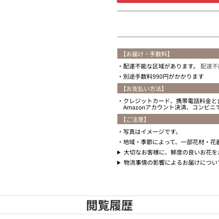
【お届け・手数料】
配達不能な区域があります。
配達不
別途手数料990円がかかります
【お支払い方法】
クレジットカード、携帯電話料金と
Amazonアカウント決済、コンビ
【ご注意】
写真はイメージです。
地域・季節によって、一部花材・花
大切なお客様に、鮮度の良いお花を
物流事情の影響によるお届けについ
閲覧履歴