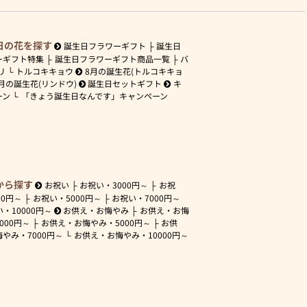
日の花を探す
誕生日フラワーギフト
誕生日
ーギフト特集
誕生日フラワーギフト商品一覧
バ
リ
トルコキキョウ
8月の誕生花(トルコキキョ
月の誕生花(リンドウ)
誕生日セットギフト
キ
ーン
「きょう誕生日なんです」キャンペーン
から探す
お祝い
お祝い・
3000円～
お祝
00円～
お祝い・
5000円～
お祝い・
7000円～
い・
10000円～
お供え・お悔やみ
お供え・お悔
3000円～
お供え・お悔やみ・
5000円～
お供
悔やみ・
7000円～
お供え・お悔やみ・
10000円～