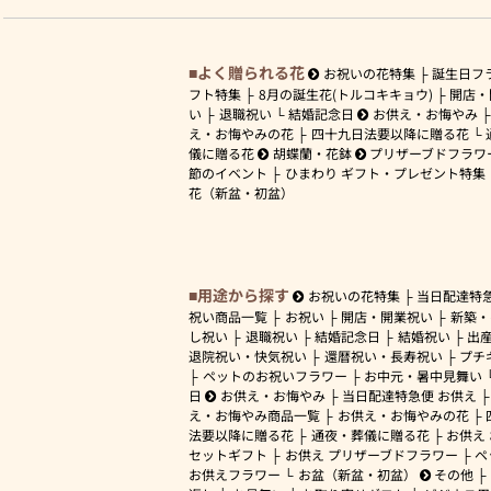
よく贈られる花
お祝いの花特集
誕生日フ
フト特集
8月の誕生花(トルコキキョウ)
開店・
い
退職祝い
結婚記念日
お供え・お悔やみ
え・お悔やみの花
四十九日法要以降に贈る花
儀に贈る花
胡蝶蘭・花鉢
プリザーブドフラワ
節のイベント
ひまわり ギフト・プレゼント特集
花（新盆・初盆）
用途から探す
お祝いの花特集
当日配達特
祝い商品一覧
お祝い
開店・開業祝い
新築・
し祝い
退職祝い
結婚記念日
結婚祝い
出
退院祝い・快気祝い
還暦祝い・長寿祝い
プチ
ペットのお祝いフラワー
お中元・暑中見舞い
日
お供え・お悔やみ
当日配達特急便 お供え
え・お悔やみ商品一覧
お供え・お悔やみの花
法要以降に贈る花
通夜・葬儀に贈る花
お供え
セットギフト
お供え プリザーブドフラワー
ペ
お供えフラワー
お盆（新盆・初盆）
その他