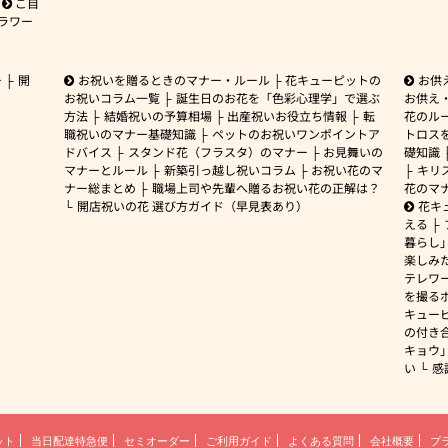
ご自
ラワー
ー
開
お祝いを贈るときのマナー・ルール
花キューピットの
お供
お祝いコラム一覧
誕生日のお花を「色彩心理学」で選ぶ
お供え
方法
結婚祝いの予算相場
出産祝いお役立ち情報
転
花のルー
職祝いのマナー基礎知識
ペットのお祝いワンポイントア
トロス
ドバイス
スタンド花（フラスタ）のマナー
お見舞いの
礎知識
マナーとルール
新築引っ越し祝いコラム
お祝い花のマ
キリ
ナー総まとめ
職場上司や先輩へ贈るお祝い花の正解は？
花のマ
開店祝いの花 選び方ガイド（早見表あり）
花キ
える
暮らし
楽しみ
テレワ
を撮る
キュー
の付き
キョウ
い
感
ット
当日配達特急便
セミオーダー
ご利用ガイド
よくある質問
会社概要
プ