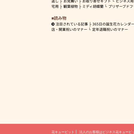
返し
お見舞い
お取り寄せギフト
ビジネス用
宅用
観葉植物
ミディ胡蝶蘭
プリザーブドフ
読み物
注目されている記事
365日の誕生花カレンダ
店・開業祝いのマナー
定年退職祝いのマナー
花キューピット
法人のお客様は
ビジネス花キューピ