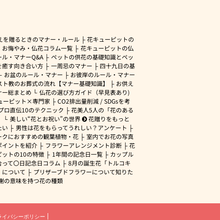
えを贈るときのマナー・ルール
花キューピットの
・お悔やみ・仏花コラム一覧
花キューピットの仏
ル・マナーQ&A
ペットの供花の基礎知識とペッ
を癒す向き合い方
一周忌のマナー
四十九日の基
お盆のルール・マナー
お彼岸のルール・マナー
スト教のお葬式の流れ【マナー基礎知識】
お供え
ナー総まとめ
仏花の選び方ガイド（早見表あり)
ューピット×専門家
CO2排出量削減 / SDGsを考
プロ直伝10のテクニック
花美人5人の「花のある
」
美しい“花とお祝い”の世界
花贈りをもっと
たい
男性は花をもらってうれしい？アンケート
ークにおすすめの観葉植物・花
室内でお花の写真
ポイントを紹介
フラワーアレンジメント診断
花
ピットの10の特徴
1年間の記念日一覧
カップル
合って〇日記念日コラム
8月の誕生花「トルコキ
」について
プリザーブドフラワーについて知りた
謝の意味を持つ花の種類
ライバシーポリシー