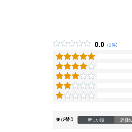
0.0
（
0件
）
並び替え
新しい順
評価