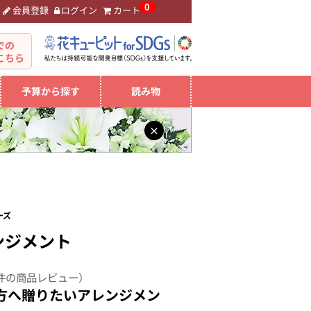
0
会員登録
ログイン
カート
。
での
こちら
予算から探す
読み物
×
ーズ
ンジメント
件の商品レビュー）
方へ贈りたいアレンジメン