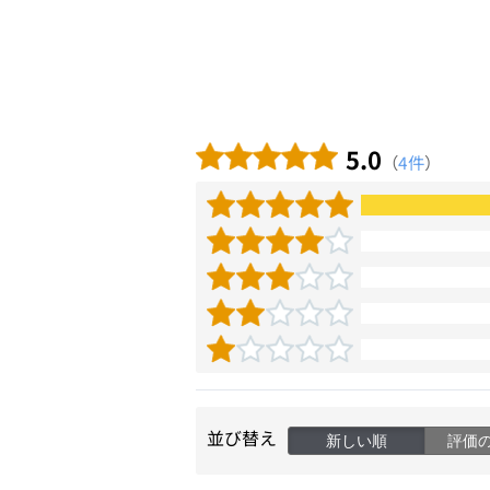
5.0
（
4件
）
並び替え
新しい順
評価