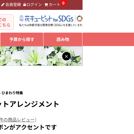
0
会員登録
ログイン
カート
。
での
こちら
予算から探す
読み物
×
 ひまわり特集
ットアレンジメント
 件の商品レビュー
）
ボンがアクセントです