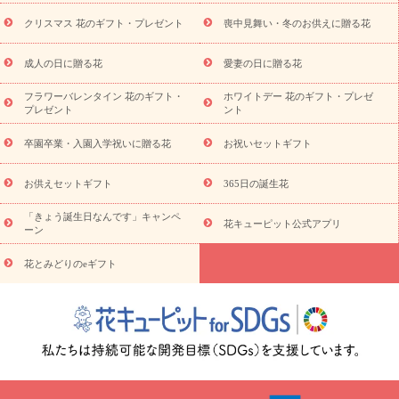
盆・初盆）
その他
お祝い返し
お見舞い
お取り寄せギフト
ビジネス用
ご自宅用
観葉植物
ミディ胡蝶蘭
プリザーブ
クリスマス 花のギフト・プレゼント
喪中見舞い・冬のお供えに贈る花
スタイルから探す
ドフラワー
アレンジメント
花束
スタ
ンド花
お祝い
お供え・お悔やみ
胡蝶蘭
胡蝶蘭・花鉢
ミ
成人の日に贈る花
愛妻の日に贈る花
ディ胡蝶蘭・お祝い
ミディ胡蝶蘭・お供え
世界初の青色胡蝶蘭
フラワーバレンタイン 花のギフト・
ホワイトデー 花のギフト・プレゼ
観葉植物
観葉植物
産直多肉植物
プリザーブドフラワー
プレゼント
ント
お祝い
お供え・お悔やみ
花とセットギフト
セミオーダー
プチギフト（hanamore -ハナモア-）
花とみどりのeギフト
花
卒園卒業・入園入学祝いに贈る花
お祝いセットギフト
キューピットのeGfit
カラー
ピンク
イエローオレンジ
レッ
予算から探す
ド
お花の種類
バラ
ユリ
トルコキキョウ
お供えセットギフト
365日の誕生花
お祝い
お祝い・
3000円～
お祝い・
4000円～
お祝い・
5000円～
お祝い・
7000円～
お祝い・
10000円～
お供え・お
「きょう誕生日なんです」キャンペ
花キューピット公式アプリ
ーン
悔やみ
お供え・お悔やみ・
3000円～
お供え・お悔やみ・
5000
円～
お供え・お悔やみ・
7000円～
お供え・お悔やみ・
10000
花とみどりのeギフト
読み物
円～
注目されている記事
365日の誕生花カレンダー
開店・開業祝
いのマナー
定年退職祝いのマナー
お祝いを贈るときのマナー・
ルール
花キューピットのお祝いコラム一覧
誕生日のお花を「色
彩心理学」で選ぶ方法
結婚祝いの予算相場
出産祝いお役立ち情
報
転職祝いのマナー基礎知識
ペットのお祝いワンポイントアド
バイス
スタンド花（フラスタ）のマナー
お見舞いのマナーとル