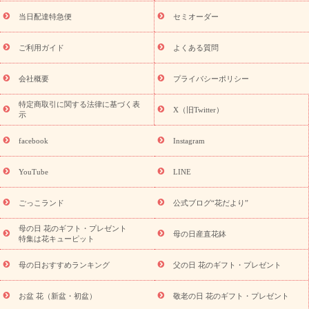
盆・初盆）
お盆 花（新盆・初盆）
お盆・お供え 花とセットギ
フト
お盆・お供え プリザーブドフラワー
ひまわり ギフト・プ
当日配達特急便
セミオーダー
レゼント特集
夏の花贈り・お中元・暑中見舞い 花のギフト特集
敬老の日におくる花ギフト・プレゼント特集
敬老の日におくる
ご利用ガイド
よくある質問
花ギフト・プレゼント特集
敬老の日 花のおすすめランキング
敬
老の日 花鉢植えのギフト・プレゼント特集
敬老の日 花とセットギ
会社概要
プライバシーポリシー
フト・プレゼント特集
敬老の日の花 全てのギフト一覧
キャン
ペーン
映画『ウォーターガーディアンズ』コラボキャンペーン
特定商取引に関する法律に基づく表
X（旧Twitter）
示
誕生日の花を探す
「きょう誕生日なんです」キャンペーン
誕生日フラワーギフト
誕生日フラワーギフト特集
誕生日フラワ
facebook
Instagram
ーギフト商品一覧
バラ
ユリ
トルコキキョウ
8月の誕生花
(トルコキキョウ)
9月の誕生花(リンドウ)
誕生日セットギフト
YouTube
LINE
用途か
キャンペーン
「きょう誕生日なんです」キャンペーン
ら探す
お祝いの花特集
当日配達特急便
お祝い商品一覧
お
ごっこランド
公式ブログ“花だより”
祝い
開店・開業祝い
新築・引っ越し祝い
退職祝い
結婚記
念日
結婚祝い
出産祝い
退院祝い・快気祝い
還暦祝い・長
母の日 花のギフト・プレゼント
母の日産直花鉢
特集は花キューピット
寿祝い
プチギフト
ペットのお祝いフラワー
お中元・暑中見
舞い
敬老の日
お供え・お悔やみ
当日配達特急便 お供え
お
母の日おすすめランキング
父の日 花のギフト・プレゼント
供え・お悔やみ商品一覧
お供え・お悔やみの花
四十九日法要以
降に贈る花
通夜・葬儀に贈る花
お供え お花とセットギフト
お盆 花（新盆・初盆）
敬老の日 花のギフト・プレゼント
お供え プリザーブドフラワー
ペットのお供えフラワー
お盆（新