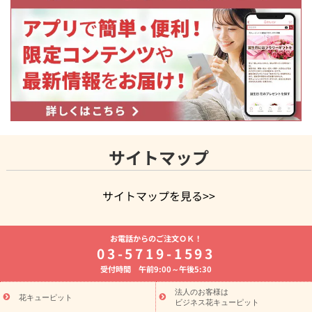
サイトマップ
サイトマップを見る>>
よく贈られる花
お祝いの花特集
誕生日フラワーギフト特集
お電話からのご注文ＯＫ！
8月の誕生花(トルコキキョウ)
開店・開業祝い
退職祝い
結
03-5719-1593
婚記念日
お供え・お悔やみ
お供え・お悔やみの花
四十九日
受付時間 午前9:00～午後5:30
法要以降に贈る花
通夜・葬儀に贈る花
胡蝶蘭・花鉢
プリザ
ーブドフラワー
季節のイベント
ひまわり ギフト・プレゼント
法人のお客様は
季節のイベント
花キューピット
特集
お盆 花（新盆・初盆）
お盆 花（新
ビジネス花キューピット