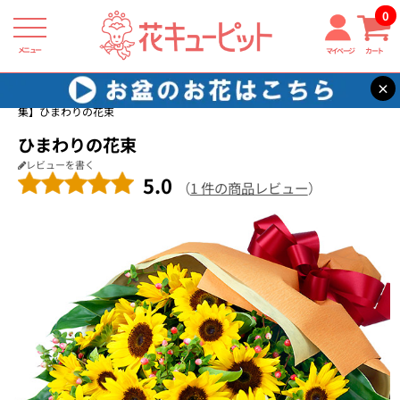
0
メニュー
マイページ
カート
×
花キューピット
ひまわり ギフト・プレゼント特集2026
【ひまわり特
集】ひまわりの花束
ひまわりの花束
レビューを書く
5.0
（
1 件の商品レビュー
）