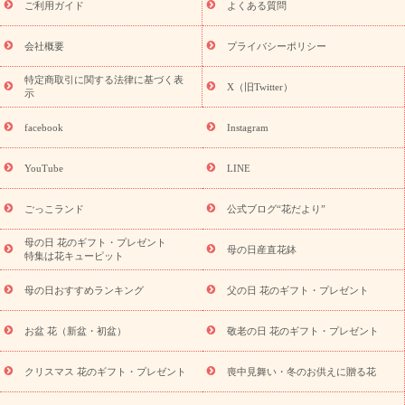
敬老の日におくる花ギフト・プレゼント特集
敬老の日におくる
ご利用ガイド
よくある質問
花ギフト・プレゼント特集
敬老の日 花のおすすめランキング
敬
老の日 花鉢植えのギフト・プレゼント特集
敬老の日 花とセットギ
会社概要
プライバシーポリシー
フト・プレゼント特集
敬老の日の花 全てのギフト一覧
キャン
ペーン
映画『ウォーターガーディアンズ』コラボキャンペーン
特定商取引に関する法律に基づく表
X（旧Twitter）
示
誕生日の花を探す
「きょう誕生日なんです」キャンペーン
誕生日フラワーギフト
誕生日フラワーギフト特集
誕生日フラワ
facebook
Instagram
ーギフト商品一覧
バラ
ユリ
トルコキキョウ
8月の誕生花
(トルコキキョウ)
9月の誕生花(リンドウ)
誕生日セットギフト
YouTube
LINE
用途か
キャンペーン
「きょう誕生日なんです」キャンペーン
ら探す
お祝いの花特集
当日配達特急便
お祝い商品一覧
お
ごっこランド
公式ブログ“花だより”
祝い
開店・開業祝い
新築・引っ越し祝い
退職祝い
結婚記
念日
結婚祝い
出産祝い
退院祝い・快気祝い
還暦祝い・長
母の日 花のギフト・プレゼント
母の日産直花鉢
特集は花キューピット
寿祝い
プチギフト
ペットのお祝いフラワー
お中元・暑中見
舞い
敬老の日
お供え・お悔やみ
当日配達特急便 お供え
お
母の日おすすめランキング
父の日 花のギフト・プレゼント
供え・お悔やみ商品一覧
お供え・お悔やみの花
四十九日法要以
降に贈る花
通夜・葬儀に贈る花
お供え お花とセットギフト
お盆 花（新盆・初盆）
敬老の日 花のギフト・プレゼント
お供え プリザーブドフラワー
ペットのお供えフラワー
お盆（新
盆・初盆）
その他
お祝い返し
お見舞い
お取り寄せギフト
ビジネス用
ご自宅用
観葉植物
ミディ胡蝶蘭
プリザーブ
クリスマス 花のギフト・プレゼント
喪中見舞い・冬のお供えに贈る花
スタイルから探す
ドフラワー
アレンジメント
花束
スタ