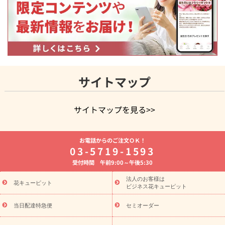
サイトマップ
サイトマップを見る>>
よく贈られる花
お祝いの花特集
誕生日フラワーギフト特集
お電話からのご注文ＯＫ！
8月の誕生花(トルコキキョウ)
開店・開業祝い
退職祝い
結
03-5719-1593
婚記念日
お供え・お悔やみ
お供え・お悔やみの花
四十九日
受付時間 午前9:00～午後5:30
法要以降に贈る花
通夜・葬儀に贈る花
胡蝶蘭・花鉢
プリザ
ーブドフラワー
季節のイベント
ひまわり ギフト・プレゼント
法人のお客様は
季節のイベント
花キューピット
特集
お盆 花（新盆・初盆）
お盆 花（新
ビジネス花キューピット
盆・初盆）
お盆 花（新盆・初盆）
お盆・お供え 花とセットギ
フト
お盆・お供え プリザーブドフラワー
ひまわり ギフト・プ
当日配達特急便
セミオーダー
レゼント特集
夏の花贈り・お中元・暑中見舞い 花のギフト特集