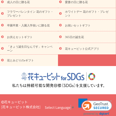
ンド花
お祝い
お供え・お悔やみ
胡蝶蘭
胡蝶蘭・花鉢
ミ
成人の日に贈る花
愛妻の日に贈る花
ディ胡蝶蘭・お祝い
ミディ胡蝶蘭・お供え
世界初の青色胡蝶蘭
フラワーバレンタイン 花のギフト・
ホワイトデー 花のギフト・プレゼ
観葉植物
観葉植物
産直多肉植物
プリザーブドフラワー
プレゼント
ント
お祝い
お供え・お悔やみ
花とセットギフト
セミオーダー
プチギフト（hanamore -ハナモア-）
花とみどりのeギフト
花
卒園卒業・入園入学祝いに贈る花
お祝いセットギフト
キューピットのeGfit
カラー
ピンク
イエローオレンジ
レッ
予算から探す
ド
お花の種類
バラ
ユリ
トルコキキョウ
お供えセットギフト
365日の誕生花
お祝い
お祝い・
3000円～
お祝い・
4000円～
お祝い・
5000円～
お祝い・
7000円～
お祝い・
10000円～
お供え・お
「きょう誕生日なんです」キャンペ
花キューピット公式アプリ
ーン
悔やみ
お供え・お悔やみ・
3000円～
お供え・お悔やみ・
5000
円～
お供え・お悔やみ・
7000円～
お供え・お悔やみ・
10000
花とみどりのeギフト
読み物
円～
注目されている記事
365日の誕生花カレンダー
開店・開業祝
いのマナー
定年退職祝いのマナー
お祝いを贈るときのマナー・
ルール
花キューピットのお祝いコラム一覧
誕生日のお花を「色
彩心理学」で選ぶ方法
結婚祝いの予算相場
出産祝いお役立ち情
報
転職祝いのマナー基礎知識
ペットのお祝いワンポイントアド
バイス
スタンド花（フラスタ）のマナー
お見舞いのマナーとル
花キューピット
ール
新築引っ越し祝いコラム
お祝い花のマナー総まとめ
職
[
花キューピット株式会社
]
Select Language
▼
場上司や先輩へ贈るお祝い花の正解は？
開店祝いの花 選び方ガイ
ド（早見表あり）