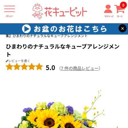
0
メニュー
マイページ
カート
×
花キューピット
ひまわり ギフト・プレゼント特集2026
【ひまわり特
集】ひまわりのナチュラルなキューブアレンジメント
ひまわりのナチュラルなキューブアレンジメン
ト
レビューを書く
5.0
（
7 件の商品レビュー
）