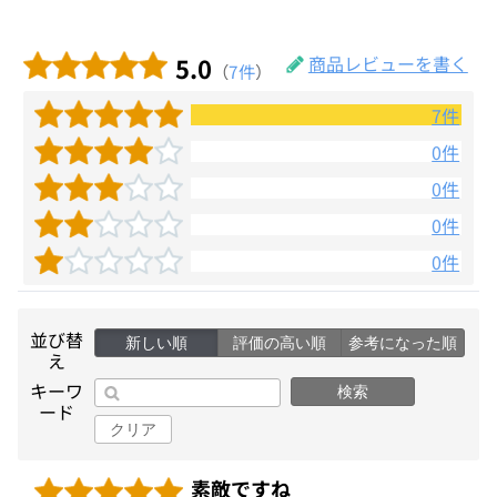
5.0
商品レビューを書く
（
7件
）
7件
0件
0件
0件
0件
並び替
新しい順
評価の高い順
参考になった順
え
キーワ
検索
ード
クリア
素敵ですね