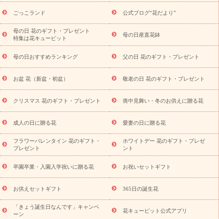
ら探す
お祝いの花特集
当日配達特急便
お祝い商品一覧
お
ごっこランド
公式ブログ“花だより”
祝い
開店・開業祝い
新築・引っ越し祝い
退職祝い
結婚記
念日
結婚祝い
出産祝い
退院祝い・快気祝い
還暦祝い・長
母の日 花のギフト・プレゼント
母の日産直花鉢
特集は花キューピット
寿祝い
プチギフト
ペットのお祝いフラワー
お中元・暑中見
舞い
敬老の日
お供え・お悔やみ
お供え・お悔やみ商品一覧
母の日おすすめランキング
父の日 花のギフト・プレゼント
お供え・お悔やみの花
四十九日法要以降に贈る花
通夜・葬儀
に贈る花
お供え お花とセットギフト
お供え プリザーブドフラ
お盆 花（新盆・初盆）
敬老の日 花のギフト・プレゼント
ワー
ペットのお供えフラワー
お盆（新盆・初盆）
その他
お祝い返し
お見舞い
お取り寄せギフト
ビジネス用
ご自宅
スタイル
クリスマス 花のギフト・プレゼント
喪中見舞い・冬のお供えに贈る花
用
観葉植物
ミディ胡蝶蘭
プリザーブドフラワー
から探す
アレンジメント
花束
スタンド花
お祝い
お供
成人の日に贈る花
愛妻の日に贈る花
え・お悔やみ
胡蝶蘭
胡蝶蘭・花鉢
ミディ胡蝶蘭・お祝い
ミディ胡蝶蘭・お供え
世界初の青色胡蝶蘭
観葉植物
観葉植
フラワーバレンタイン 花のギフト・
ホワイトデー 花のギフト・プレゼ
物
産直多肉植物
プリザーブドフラワー
お祝い
お供え・お
プレゼント
ント
悔やみ
花とセットギフト
セミオーダー
プチギフト
（hanamore -ハナモア-）
花とみどりのeギフト
花キューピッ
卒園卒業・入園入学祝いに贈る花
お祝いセットギフト
トのeGfit
カラー
ピンク
イエローオレンジ
レッド
お花の
予算から探す
種類
バラ
ユリ
トルコキキョウ
お祝い
お供えセットギフト
365日の誕生花
お祝い・
3000円～
お祝い・
4000円～
お祝い・
5000円～
お
「きょう誕生日なんです」キャンペ
祝い・
7000円～
お祝い・
10000円～
お供え・お悔やみ
お供
花キューピット公式アプリ
ーン