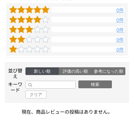
0件
0件
0件
0件
0件
並び替
新しい順
評価の高い順
参考になった順
え
キーワ
検索
ード
クリア
現在、商品レビューの投稿はありません。