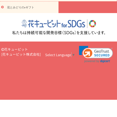
え・お悔やみ・
3000円～
お供え・お悔やみ・
5000円～
お供
読み
え・お悔やみ・
7000円～
お供え・お悔やみ・
10000円～
花とみどりのeギフト
物
注目されている記事
365日の誕生花カレンダー
開店・開業祝
いのマナー
定年退職祝いのマナー
お祝いを贈るときのマナー・
ルール
花キューピットのお祝いコラム一覧
誕生日のお花を「色
彩心理学」で選ぶ方法
結婚祝いの予算相場
出産祝いお役立ち情
報
転職祝いのマナー基礎知識
ペットのお祝いワンポイントアド
バイス
スタンド花（フラスタ）のマナー
お見舞いのマナーとル
花キューピット
ール
新築引っ越し祝いコラム
お祝い花のマナー総まとめ
職
[
花キューピット株式会社
]
Select Language
▼
場上司や先輩へ贈るお祝い花の正解は？
開店祝いの花 選び方ガイ
ド（早見表あり）
お供えを贈るときのマナー・ルール
花キューピットのお供え・
お悔やみ・仏花コラム一覧
花キューピットの仏花のルール・マナ
ーQ&A
ペットの供花の基礎知識とペットロスを癒す向き合い方
一周忌のマナー
四十九日の基礎知識
お盆のルール・マナー
お彼岸のルール・マナー
キリスト教のお葬式の流れ【マナー基礎
知識】
お供え花のマナー総まとめ
仏花の選び方ガイド（早見表
あり)
花キューピット×専門家
CO2排出量削減 / SDGsを考える
プロ直伝10のテクニック
花美人5人の「花のある暮らし」
美
しい“花とお祝い”の世界
花贈りをもっと楽しみたい
男性は花を