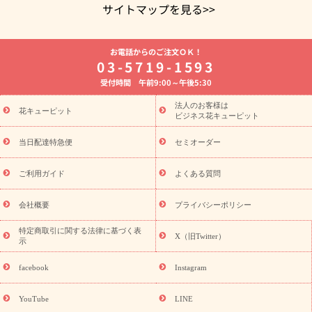
サイトマップを見る>>
よく贈られる花
お祝いの花特集
誕生日フラワーギフト特集
お電話からのご注文ＯＫ！
8月の誕生花(トルコキキョウ)
開店・開業祝い
退職祝い
結
03-5719-1593
婚記念日
お供え・お悔やみ
お供え・お悔やみの花
四十九日
受付時間 午前9:00～午後5:30
法要以降に贈る花
通夜・葬儀に贈る花
胡蝶蘭・花鉢
プリザ
ーブドフラワー
季節のイベント
ひまわり ギフト・プレゼント
法人のお客様は
季節のイベント
花キューピット
特集
お盆 花（新盆・初盆）
お盆 花（新
ビジネス花キューピット
盆・初盆）
お盆 花（新盆・初盆）
お盆・お供え 花とセットギ
フト
お盆・お供え プリザーブドフラワー
ひまわり ギフト・プ
当日配達特急便
セミオーダー
レゼント特集
夏の花贈り・お中元・暑中見舞い 花のギフト特集
敬老の日におくる花ギフト・プレゼント特集
敬老の日におくる
ご利用ガイド
よくある質問
花ギフト・プレゼント特集
敬老の日 花のおすすめランキング
敬
老の日 花鉢植えのギフト・プレゼント特集
敬老の日 花とセットギ
会社概要
プライバシーポリシー
フト・プレゼント特集
敬老の日の花 全てのギフト一覧
キャン
ペーン
映画『ウォーターガーディアンズ』コラボキャンペーン
特定商取引に関する法律に基づく表
X（旧Twitter）
示
誕生日の花を探す
「きょう誕生日なんです」キャンペーン
誕生日フラワーギフト
誕生日フラワーギフト特集
誕生日フラワ
facebook
Instagram
ーギフト商品一覧
バラ
ユリ
トルコキキョウ
8月の誕生花
(トルコキキョウ)
9月の誕生花(リンドウ)
誕生日セットギフト
YouTube
LINE
用途か
キャンペーン
「きょう誕生日なんです」キャンペーン