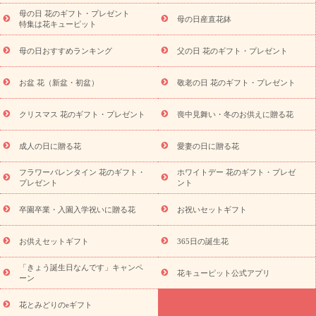
念日
結婚祝い
出産祝い
退院祝い・快気祝い
還暦祝い・長
母の日 花のギフト・プレゼント
母の日産直花鉢
特集は花キューピット
寿祝い
プチギフト
ペットのお祝いフラワー
お中元・暑中見
舞い
敬老の日
お供え・お悔やみ
当日配達特急便 お供え
お
母の日おすすめランキング
父の日 花のギフト・プレゼント
供え・お悔やみ商品一覧
お供え・お悔やみの花
四十九日法要以
降に贈る花
通夜・葬儀に贈る花
お供え お花とセットギフト
お盆 花（新盆・初盆）
敬老の日 花のギフト・プレゼント
お供え プリザーブドフラワー
ペットのお供えフラワー
お盆（新
盆・初盆）
その他
お祝い返し
お見舞い
お取り寄せギフト
ビジネス用
ご自宅用
観葉植物
ミディ胡蝶蘭
プリザーブ
クリスマス 花のギフト・プレゼント
喪中見舞い・冬のお供えに贈る花
スタイルから探す
ドフラワー
アレンジメント
花束
スタ
ンド花
お祝い
お供え・お悔やみ
胡蝶蘭
胡蝶蘭・花鉢
ミ
成人の日に贈る花
愛妻の日に贈る花
ディ胡蝶蘭・お祝い
ミディ胡蝶蘭・お供え
世界初の青色胡蝶蘭
フラワーバレンタイン 花のギフト・
ホワイトデー 花のギフト・プレゼ
観葉植物
観葉植物
産直多肉植物
プリザーブドフラワー
プレゼント
ント
お祝い
お供え・お悔やみ
花とセットギフト
セミオーダー
プチギフト（hanamore -ハナモア-）
花とみどりのeギフト
花
卒園卒業・入園入学祝いに贈る花
お祝いセットギフト
キューピットのeGfit
カラー
ピンク
イエローオレンジ
レッ
予算から探す
ド
お花の種類
バラ
ユリ
トルコキキョウ
お供えセットギフト
365日の誕生花
お祝い
お祝い・
3000円～
お祝い・
4000円～
お祝い・
5000円～
お祝い・
7000円～
お祝い・
10000円～
お供え・お
「きょう誕生日なんです」キャンペ
花キューピット公式アプリ
ーン
悔やみ
お供え・お悔やみ・
3000円～
お供え・お悔やみ・
5000
円～
お供え・お悔やみ・
7000円～
お供え・お悔やみ・
10000
花とみどりのeギフト
読み物
円～