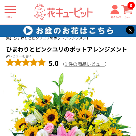
0
メニュー
マイページ
カート
×
花キューピット
ひまわり ギフト・プレゼント特集2026
【ひまわり特
集】ひまわりとピンクユリのポットアレンジメント
ひまわりとピンクユリのポットアレンジメント
レビューを書く
5.0
（
1 件の商品レビュー
）