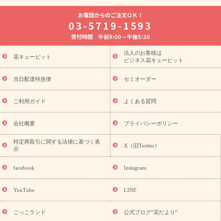
よく贈られる花
お祝いの花特集
誕生日フラワーギフト特集
お電話からのご注文ＯＫ！
8月の誕生花(トルコキキョウ)
開店・開業祝い
退職祝い
結
03-5719-1593
婚記念日
お供え・お悔やみ
お供え・お悔やみの花
四十九日
受付時間 午前9:00～午後5:30
法要以降に贈る花
通夜・葬儀に贈る花
胡蝶蘭・花鉢
プリザ
ーブドフラワー
季節のイベント
ひまわり ギフト・プレゼント
法人のお客様は
季節のイベント
花キューピット
特集
お盆 花（新盆・初盆）
お盆 花（新
ビジネス花キューピット
盆・初盆）
お盆 花（新盆・初盆）
お盆・お供え 花とセットギ
フト
お盆・お供え プリザーブドフラワー
ひまわり ギフト・プ
当日配達特急便
セミオーダー
レゼント特集
夏の花贈り・お中元・暑中見舞い 花のギフト特集
敬老の日におくる花ギフト・プレゼント特集
敬老の日におくる
ご利用ガイド
よくある質問
花ギフト・プレゼント特集
敬老の日 花のおすすめランキング
敬
老の日 花鉢植えのギフト・プレゼント特集
敬老の日 花とセットギ
会社概要
プライバシーポリシー
フト・プレゼント特集
敬老の日の花 全てのギフト一覧
キャン
ペーン
映画『ウォーターガーディアンズ』コラボキャンペーン
特定商取引に関する法律に基づく表
X（旧Twitter）
示
誕生日の花を探す
「きょう誕生日なんです」キャンペーン
誕生日フラワーギフト
誕生日フラワーギフト特集
誕生日フラワ
facebook
Instagram
ーギフト商品一覧
バラ
ユリ
トルコキキョウ
8月の誕生花
(トルコキキョウ)
9月の誕生花(リンドウ)
誕生日セットギフト
YouTube
LINE
用途か
キャンペーン
「きょう誕生日なんです」キャンペーン
ら探す
お祝いの花特集
当日配達特急便
お祝い商品一覧
お
ごっこランド
公式ブログ“花だより”
祝い
開店・開業祝い
新築・引っ越し祝い
退職祝い
結婚記