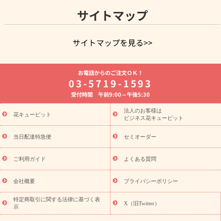
サイトマップ
サイトマップを見る>>
よく贈られる花
お祝いの花特集
誕生日フラワーギフト特集
お電話からのご注文ＯＫ！
8月の誕生花(トルコキキョウ)
開店・開業祝い
退職祝い
結
03-5719-1593
婚記念日
お供え・お悔やみ
お供え・お悔やみの花
四十九日
受付時間 午前9:00～午後5:30
法要以降に贈る花
通夜・葬儀に贈る花
胡蝶蘭・花鉢
プリザ
ーブドフラワー
季節のイベント
ひまわり ギフト・プレゼント
法人のお客様は
季節のイベント
花キューピット
特集
お盆 花（新盆・初盆）
お盆 花（新
ビジネス花キューピット
盆・初盆）
お盆 花（新盆・初盆）
お盆・お供え 花とセットギ
フト
お盆・お供え プリザーブドフラワー
ひまわり ギフト・プ
当日配達特急便
セミオーダー
レゼント特集
夏の花贈り・お中元・暑中見舞い 花のギフト特集
敬老の日におくる花ギフト・プレゼント特集
敬老の日におくる
ご利用ガイド
よくある質問
花ギフト・プレゼント特集
敬老の日 花のおすすめランキング
敬
老の日 花鉢植えのギフト・プレゼント特集
敬老の日 花とセットギ
会社概要
プライバシーポリシー
フト・プレゼント特集
敬老の日の花 全てのギフト一覧
キャン
ペーン
映画『ウォーターガーディアンズ』コラボキャンペーン
特定商取引に関する法律に基づく表
X（旧Twitter）
示
誕生日の花を探す
「きょう誕生日なんです」キャンペーン