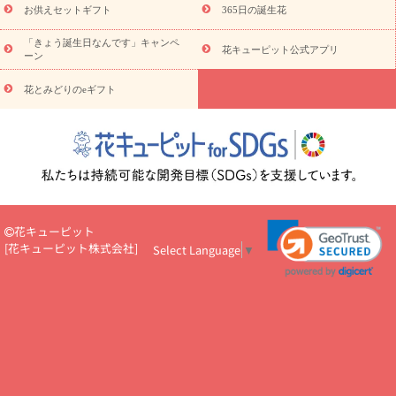
予算から探す
ド
お花の種類
バラ
ユリ
トルコキキョウ
お供えセットギフト
365日の誕生花
お祝い
お祝い・
3000円～
お祝い・
4000円～
お祝い・
5000円～
お祝い・
7000円～
お祝い・
10000円～
お供え・お
「きょう誕生日なんです」キャンペ
花キューピット公式アプリ
ーン
悔やみ
お供え・お悔やみ・
3000円～
お供え・お悔やみ・
5000
円～
お供え・お悔やみ・
7000円～
お供え・お悔やみ・
10000
花とみどりのeギフト
読み物
円～
注目されている記事
365日の誕生花カレンダー
開店・開業祝
いのマナー
定年退職祝いのマナー
お祝いを贈るときのマナー・
ルール
花キューピットのお祝いコラム一覧
誕生日のお花を「色
彩心理学」で選ぶ方法
結婚祝いの予算相場
出産祝いお役立ち情
報
転職祝いのマナー基礎知識
ペットのお祝いワンポイントアド
バイス
スタンド花（フラスタ）のマナー
お見舞いのマナーとル
花キューピット
ール
新築引っ越し祝いコラム
お祝い花のマナー総まとめ
職
[
花キューピット株式会社
]
Select Language
▼
場上司や先輩へ贈るお祝い花の正解は？
開店祝いの花 選び方ガイ
ド（早見表あり）
お供えを贈るときのマナー・ルール
花キューピットのお供え・
お悔やみ・仏花コラム一覧
花キューピットの仏花のルール・マナ
ーQ&A
ペットの供花の基礎知識とペットロスを癒す向き合い方
一周忌のマナー
四十九日の基礎知識
お盆のルール・マナー
お彼岸のルール・マナー
キリスト教のお葬式の流れ【マナー基礎
知識】
お供え花のマナー総まとめ
仏花の選び方ガイド（早見表