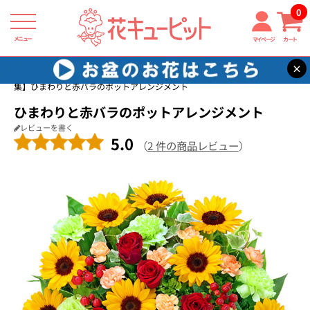
0
メニュー
マイページ
カート
×
花キューピット
ひまわり ギフト・プレゼント特集2026
【ひまわり特
集】ひまわりと赤バラのポットアレンジメント
ひまわりと赤バラのポットアレンジメント
レビューを書く
5.0
（
2 件の商品レビュー
）