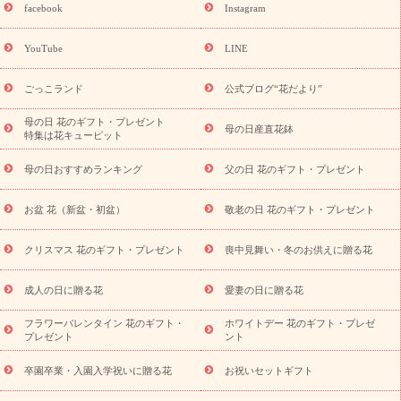
誕生日フラワーギフト
誕生日フラワーギフト特集
誕生日フラワ
facebook
Instagram
ーギフト商品一覧
バラ
ユリ
トルコキキョウ
8月の誕生花
(トルコキキョウ)
9月の誕生花(リンドウ)
誕生日セットギフト
YouTube
LINE
用途か
キャンペーン
「きょう誕生日なんです」キャンペーン
ら探す
お祝いの花特集
当日配達特急便
お祝い商品一覧
お
ごっこランド
公式ブログ“花だより”
祝い
開店・開業祝い
新築・引っ越し祝い
退職祝い
結婚記
念日
結婚祝い
出産祝い
退院祝い・快気祝い
還暦祝い・長
母の日 花のギフト・プレゼント
母の日産直花鉢
特集は花キューピット
寿祝い
プチギフト
ペットのお祝いフラワー
お中元・暑中見
舞い
敬老の日
お供え・お悔やみ
当日配達特急便 お供え
お
母の日おすすめランキング
父の日 花のギフト・プレゼント
供え・お悔やみ商品一覧
お供え・お悔やみの花
四十九日法要以
降に贈る花
通夜・葬儀に贈る花
お供え お花とセットギフト
お盆 花（新盆・初盆）
敬老の日 花のギフト・プレゼント
お供え プリザーブドフラワー
ペットのお供えフラワー
お盆（新
盆・初盆）
その他
お祝い返し
お見舞い
お取り寄せギフト
ビジネス用
ご自宅用
観葉植物
ミディ胡蝶蘭
プリザーブ
クリスマス 花のギフト・プレゼント
喪中見舞い・冬のお供えに贈る花
スタイルから探す
ドフラワー
アレンジメント
花束
スタ
ンド花
お祝い
お供え・お悔やみ
胡蝶蘭
胡蝶蘭・花鉢
ミ
成人の日に贈る花
愛妻の日に贈る花
ディ胡蝶蘭・お祝い
ミディ胡蝶蘭・お供え
世界初の青色胡蝶蘭
フラワーバレンタイン 花のギフト・
ホワイトデー 花のギフト・プレゼ
観葉植物
観葉植物
産直多肉植物
プリザーブドフラワー
プレゼント
ント
お祝い
お供え・お悔やみ
花とセットギフト
セミオーダー
プチギフト（hanamore -ハナモア-）
花とみどりのeギフト
花
卒園卒業・入園入学祝いに贈る花
お祝いセットギフト
キューピットのeGfit
カラー
ピンク
イエローオレンジ
レッ