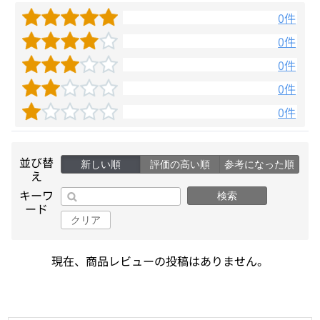
0件
0件
0件
0件
0件
並び替
新しい順
評価の高い順
参考になった順
え
キーワ
検索
ード
クリア
現在、商品レビューの投稿はありません。