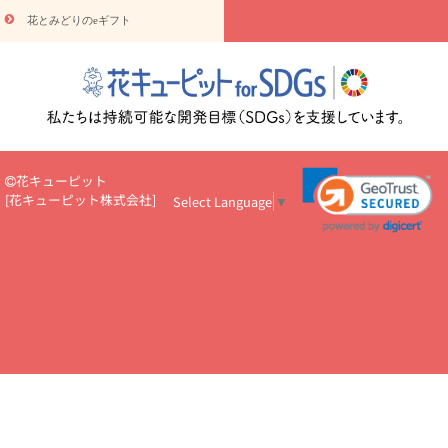
円～
お供え・お悔やみ・
7000円～
お供え・お悔やみ・
10000
花とみどりのeギフト
読み物
円～
注目されている記事
365日の誕生花カレンダー
開店・開業祝
いのマナー
定年退職祝いのマナー
お祝いを贈るときのマナー・
ルール
花キューピットのお祝いコラム一覧
誕生日のお花を「色
彩心理学」で選ぶ方法
結婚祝いの予算相場
出産祝いお役立ち情
報
転職祝いのマナー基礎知識
ペットのお祝いワンポイントアド
バイス
スタンド花（フラスタ）のマナー
お見舞いのマナーとル
花キューピット
ール
新築引っ越し祝いコラム
お祝い花のマナー総まとめ
職
[
花キューピット株式会社
]
Select Language
▼
場上司や先輩へ贈るお祝い花の正解は？
開店祝いの花 選び方ガイ
ド（早見表あり）
お供えを贈るときのマナー・ルール
花キューピットのお供え・
お悔やみ・仏花コラム一覧
花キューピットの仏花のルール・マナ
ーQ&A
ペットの供花の基礎知識とペットロスを癒す向き合い方
一周忌のマナー
四十九日の基礎知識
お盆のルール・マナー
お彼岸のルール・マナー
キリスト教のお葬式の流れ【マナー基礎
知識】
お供え花のマナー総まとめ
仏花の選び方ガイド（早見表
あり)
花キューピット×専門家
CO2排出量削減 / SDGsを考える
プロ直伝10のテクニック
花美人5人の「花のある暮らし」
美
しい“花とお祝い”の世界
花贈りをもっと楽しみたい
男性は花を
もらってうれしい？アンケート
テレワークにおすすめの観葉植