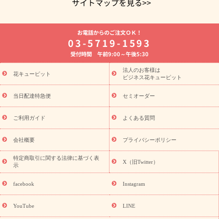
サイトマップを見る>>
よく贈られる花
お祝いの花特集
誕生日フラワーギフト特集
お電話からのご注文ＯＫ！
8月の誕生花(トルコキキョウ)
開店・開業祝い
退職祝い
結
03-5719-1593
婚記念日
お供え・お悔やみ
お供え・お悔やみの花
四十九日
受付時間 午前9:00～午後5:30
法要以降に贈る花
通夜・葬儀に贈る花
胡蝶蘭・花鉢
プリザ
ーブドフラワー
季節のイベント
ひまわり ギフト・プレゼント
法人のお客様は
季節のイベント
花キューピット
特集
お盆 花（新盆・初盆）
お盆 花（新
ビジネス花キューピット
盆・初盆）
お盆 花（新盆・初盆）
お盆・お供え 花とセットギ
フト
お盆・お供え プリザーブドフラワー
ひまわり ギフト・プ
当日配達特急便
セミオーダー
レゼント特集
夏の花贈り・お中元・暑中見舞い 花のギフト特集
敬老の日におくる花ギフト・プレゼント特集
敬老の日におくる
ご利用ガイド
よくある質問
花ギフト・プレゼント特集
敬老の日 花のおすすめランキング
敬
老の日 花鉢植えのギフト・プレゼント特集
敬老の日 花とセットギ
会社概要
プライバシーポリシー
フト・プレゼント特集
敬老の日の花 全てのギフト一覧
キャン
ペーン
映画『ウォーターガーディアンズ』コラボキャンペーン
特定商取引に関する法律に基づく表
X（旧Twitter）
示
誕生日の花を探す
「きょう誕生日なんです」キャンペーン
誕生日フラワーギフト
誕生日フラワーギフト特集
誕生日フラワ
facebook
Instagram
ーギフト商品一覧
バラ
ユリ
トルコキキョウ
8月の誕生花
(トルコキキョウ)
9月の誕生花(リンドウ)
誕生日セットギフト
YouTube
LINE
用途か
キャンペーン
「きょう誕生日なんです」キャンペーン