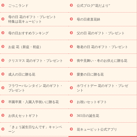
ら探す
お祝いの花特集
当日配達特急便
お祝い商品一覧
お
ごっこランド
公式ブログ“花だより”
祝い
開店・開業祝い
新築・引っ越し祝い
退職祝い
結婚記
念日
結婚祝い
出産祝い
退院祝い・快気祝い
還暦祝い・長
母の日 花のギフト・プレゼント
母の日産直花鉢
特集は花キューピット
寿祝い
プチギフト
ペットのお祝いフラワー
お中元・暑中見
舞い
敬老の日
お供え・お悔やみ
当日配達特急便 お供え
お
母の日おすすめランキング
父の日 花のギフト・プレゼント
供え・お悔やみ商品一覧
お供え・お悔やみの花
四十九日法要以
降に贈る花
通夜・葬儀に贈る花
お供え お花とセットギフト
お盆 花（新盆・初盆）
敬老の日 花のギフト・プレゼント
お供え プリザーブドフラワー
ペットのお供えフラワー
お盆（新
盆・初盆）
その他
お祝い返し
お見舞い
お取り寄せギフト
ビジネス用
ご自宅用
観葉植物
ミディ胡蝶蘭
プリザーブ
クリスマス 花のギフト・プレゼント
喪中見舞い・冬のお供えに贈る花
スタイルから探す
ドフラワー
アレンジメント
花束
スタ
ンド花
お祝い
お供え・お悔やみ
胡蝶蘭
胡蝶蘭・花鉢
ミ
成人の日に贈る花
愛妻の日に贈る花
ディ胡蝶蘭・お祝い
ミディ胡蝶蘭・お供え
世界初の青色胡蝶蘭
フラワーバレンタイン 花のギフト・
ホワイトデー 花のギフト・プレゼ
観葉植物
観葉植物
産直多肉植物
プリザーブドフラワー
プレゼント
ント
お祝い
お供え・お悔やみ
花とセットギフト
セミオーダー
プチギフト（hanamore -ハナモア-）
花とみどりのeギフト
花
卒園卒業・入園入学祝いに贈る花
お祝いセットギフト
キューピットのeGfit
カラー
ピンク
イエローオレンジ
レッ
予算から探す
ド
お花の種類
バラ
ユリ
トルコキキョウ
お供えセットギフト
365日の誕生花
お祝い
お祝い・
3000円～
お祝い・
4000円～
お祝い・
5000円～
お祝い・
7000円～
お祝い・
10000円～
お供え・お
「きょう誕生日なんです」キャンペ
花キューピット公式アプリ
ーン
悔やみ
お供え・お悔やみ・
3000円～
お供え・お悔やみ・
5000