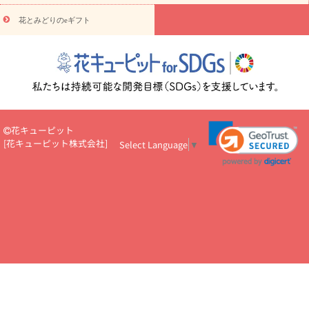
え・お悔やみ・
3000円～
お供え・お悔やみ・
5000円～
お供
読み
え・お悔やみ・
7000円～
お供え・お悔やみ・
10000円～
花とみどりのeギフト
物
注目されている記事
365日の誕生花カレンダー
開店・開業祝
いのマナー
定年退職祝いのマナー
お祝いを贈るときのマナー・
ルール
花キューピットのお祝いコラム一覧
誕生日のお花を「色
彩心理学」で選ぶ方法
結婚祝いの予算相場
出産祝いお役立ち情
報
転職祝いのマナー基礎知識
ペットのお祝いワンポイントアド
バイス
スタンド花（フラスタ）のマナー
お見舞いのマナーとル
花キューピット
ール
新築引っ越し祝いコラム
お祝い花のマナー総まとめ
職
[
花キューピット株式会社
]
Select Language
▼
場上司や先輩へ贈るお祝い花の正解は？
開店祝いの花 選び方ガイ
ド（早見表あり）
お供えを贈るときのマナー・ルール
花キューピットのお供え・
お悔やみ・仏花コラム一覧
花キューピットの仏花のルール・マナ
ーQ&A
ペットの供花の基礎知識とペットロスを癒す向き合い方
一周忌のマナー
四十九日の基礎知識
お盆のルール・マナー
お彼岸のルール・マナー
キリスト教のお葬式の流れ【マナー基礎
知識】
お供え花のマナー総まとめ
仏花の選び方ガイド（早見表
あり)
花キューピット×専門家
CO2排出量削減 / SDGsを考える
プロ直伝10のテクニック
花美人5人の「花のある暮らし」
美
しい“花とお祝い”の世界
花贈りをもっと楽しみたい
男性は花を