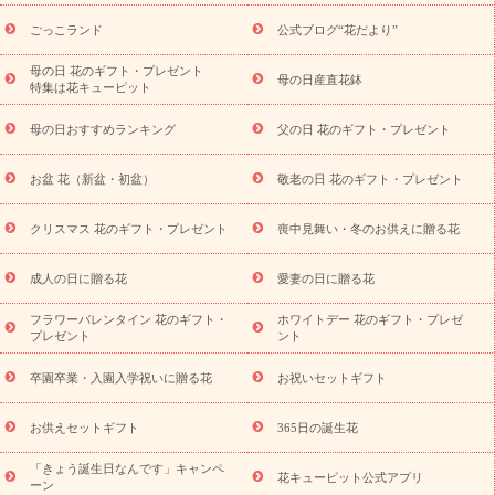
ら探す
お祝いの花特集
当日配達特急便
お祝い商品一覧
お
ごっこランド
公式ブログ“花だより”
祝い
開店・開業祝い
新築・引っ越し祝い
退職祝い
結婚記
念日
結婚祝い
出産祝い
退院祝い・快気祝い
還暦祝い・長
母の日 花のギフト・プレゼント
母の日産直花鉢
特集は花キューピット
寿祝い
プチギフト
ペットのお祝いフラワー
お中元・暑中見
舞い
敬老の日
お供え・お悔やみ
お供え・お悔やみ商品一覧
母の日おすすめランキング
父の日 花のギフト・プレゼント
お供え・お悔やみの花
四十九日法要以降に贈る花
通夜・葬儀
に贈る花
お供え お花とセットギフト
お供え プリザーブドフラ
お盆 花（新盆・初盆）
敬老の日 花のギフト・プレゼント
ワー
ペットのお供えフラワー
お盆（新盆・初盆）
その他
お祝い返し
お見舞い
お取り寄せギフト
ビジネス用
ご自宅
スタイル
クリスマス 花のギフト・プレゼント
喪中見舞い・冬のお供えに贈る花
用
観葉植物
ミディ胡蝶蘭
プリザーブドフラワー
から探す
アレンジメント
花束
スタンド花
お祝い
お供
成人の日に贈る花
愛妻の日に贈る花
え・お悔やみ
胡蝶蘭
胡蝶蘭・花鉢
ミディ胡蝶蘭・お祝い
ミディ胡蝶蘭・お供え
世界初の青色胡蝶蘭
観葉植物
観葉植
フラワーバレンタイン 花のギフト・
ホワイトデー 花のギフト・プレゼ
物
産直多肉植物
プリザーブドフラワー
お祝い
お供え・お
プレゼント
ント
悔やみ
花とセットギフト
セミオーダー
プチギフト
（hanamore -ハナモア-）
花とみどりのeギフト
花キューピッ
卒園卒業・入園入学祝いに贈る花
お祝いセットギフト
トのeGfit
カラー
ピンク
イエローオレンジ
レッド
お花の
予算から探す
種類
バラ
ユリ
トルコキキョウ
お祝い
お供えセットギフト
365日の誕生花
お祝い・
3000円～
お祝い・
4000円～
お祝い・
5000円～
お
「きょう誕生日なんです」キャンペ
祝い・
7000円～
お祝い・
10000円～
お供え・お悔やみ
お供
花キューピット公式アプリ
ーン