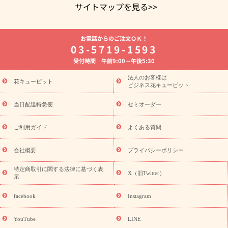
サイトマップを見る>>
よく贈られる花
お祝いの花特集
誕生日フラワーギフト特集
お電話からのご注文ＯＫ！
8月の誕生花(トルコキキョウ)
開店・開業祝い
退職祝い
結
03-5719-1593
婚記念日
お供え・お悔やみ
お供え・お悔やみの花
四十九日
受付時間 午前9:00～午後5:30
法要以降に贈る花
通夜・葬儀に贈る花
胡蝶蘭・花鉢
プリザ
ーブドフラワー
季節のイベント
ひまわり ギフト・プレゼント
法人のお客様は
季節のイベント
花キューピット
特集
お盆 花（新盆・初盆）
お盆 花（新
ビジネス花キューピット
盆・初盆）
お盆 花（新盆・初盆）
お盆・お供え 花とセットギ
フト
お盆・お供え プリザーブドフラワー
ひまわり ギフト・プ
当日配達特急便
セミオーダー
レゼント特集
夏の花贈り・お中元・暑中見舞い 花のギフト特集
敬老の日におくる花ギフト・プレゼント特集
敬老の日におくる
ご利用ガイド
よくある質問
花ギフト・プレゼント特集
敬老の日 花のおすすめランキング
敬
老の日 花鉢植えのギフト・プレゼント特集
敬老の日 花とセットギ
会社概要
プライバシーポリシー
フト・プレゼント特集
敬老の日の花 全てのギフト一覧
キャン
ペーン
映画『ウォーターガーディアンズ』コラボキャンペーン
特定商取引に関する法律に基づく表
X（旧Twitter）
示
誕生日の花を探す
「きょう誕生日なんです」キャンペーン
誕生日フラワーギフト
誕生日フラワーギフト特集
誕生日フラワ
facebook
Instagram
ーギフト商品一覧
バラ
ユリ
トルコキキョウ
8月の誕生花
(トルコキキョウ)
9月の誕生花(リンドウ)
誕生日セットギフト
YouTube
LINE
用途か
キャンペーン
「きょう誕生日なんです」キャンペーン