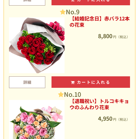
No.9
【結婚記念日】赤バラ12本
の花束
8,800
円（税込）
詳細
カートに入れる
No.10
【退職祝い】トルコキキョ
ウのふんわり花束
4,950
円（税込）