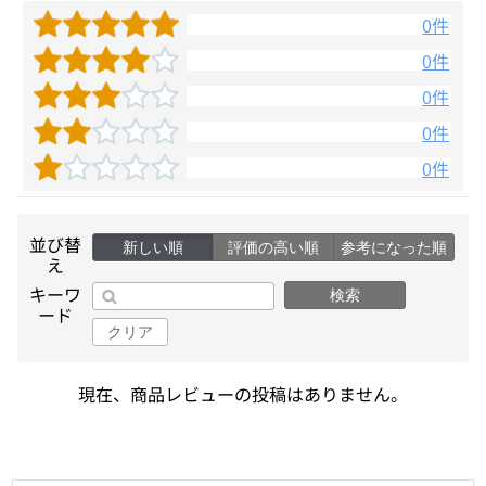
0件
0件
0件
0件
0件
並び替
新しい順
評価の高い順
参考になった順
え
キーワ
検索
ード
クリア
現在、商品レビューの投稿はありません。