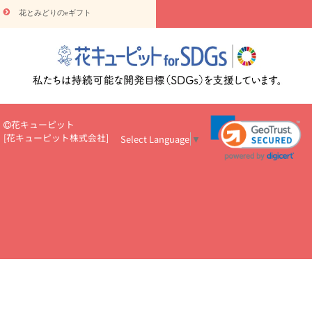
読み物
やみ・
10000円～
花とみどりのeギフト
注目されている記事
365日の誕生花カレンダー
開店・開業祝
いのマナー
定年退職祝いのマナー
お祝いを贈るときのマナー・
ルール
花キューピットのお祝いコラム一覧
誕生日のお花を「色
彩心理学」で選ぶ方法
結婚祝いの予算相場
出産祝いお役立ち情
報
転職祝いのマナー基礎知識
ペットのお祝いワンポイントアド
バイス
スタンド花（フラスタ）のマナー
お見舞いのマナーとル
ール
新築引っ越し祝いコラム
お祝い花のマナー総まとめ
職
花キューピット
場上司や先輩へ贈るお祝い花の正解は？
開店祝いの花 選び方ガイ
[
花キューピット株式会社
]
Select Language
▼
ド（早見表あり）
お供えを贈るときのマナー・ルール
花キューピットのお供え・
お悔やみ・仏花コラム一覧
花キューピットの仏花のルール・マナ
ーQ&A
ペットの供花の基礎知識とペットロスを癒す向き合い方
一周忌のマナー
四十九日の基礎知識
お盆のルール・マナー
お彼岸のルール・マナー
キリスト教のお葬式の流れ【マナー基礎
知識】
お供え花のマナー総まとめ
仏花の選び方ガイド（早見表
あり)
花キューピット×専門家
CO2排出量削減 / SDGsを考える
プロ直伝10のテクニック
花美人5人の「花のある暮らし」
美
しい“花とお祝い”の世界
花贈りをもっと楽しみたい
男性は花を
もらってうれしい？アンケート
テレワークにおすすめの観葉植
物・花
室内でお花の写真を撮るポイントを紹介
フラワーアレン