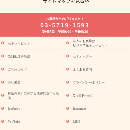
サイトマップを見る>>
よく贈られる花
お祝いの花特集
誕生日フラワーギフト特集
お電話からのご注文ＯＫ！
8月の誕生花(トルコキキョウ)
開店・開業祝い
退職祝い
結
03-5719-1593
婚記念日
お供え・お悔やみ
お供え・お悔やみの花
四十九日
受付時間 午前9:00～午後5:30
法要以降に贈る花
通夜・葬儀に贈る花
胡蝶蘭・花鉢
プリザ
ーブドフラワー
季節のイベント
ひまわり ギフト・プレゼント
法人のお客様は
季節のイベント
花キューピット
特集
お盆 花（新盆・初盆）
お盆 花（新
ビジネス花キューピット
盆・初盆）
お盆 花（新盆・初盆）
お盆・お供え 花とセットギ
フト
お盆・お供え プリザーブドフラワー
ひまわり ギフト・プ
当日配達特急便
セミオーダー
レゼント特集
夏の花贈り・お中元・暑中見舞い 花のギフト特集
敬老の日におくる花ギフト・プレゼント特集
敬老の日におくる
ご利用ガイド
よくある質問
花ギフト・プレゼント特集
敬老の日 花のおすすめランキング
敬
老の日 花鉢植えのギフト・プレゼント特集
敬老の日 花とセットギ
会社概要
プライバシーポリシー
フト・プレゼント特集
敬老の日の花 全てのギフト一覧
キャン
誕生日の花を
特定商取引に関する法律に基づく表
ペーン
「きょう誕生日なんです」キャンペーン
X（旧Twitter）
示
探す
誕生日フラワーギフト
誕生日フラワーギフト特集
誕生
日フラワーギフト商品一覧
バラ
ユリ
トルコキキョウ
8月の
facebook
Instagram
誕生花(トルコキキョウ)
9月の誕生花(リンドウ)
誕生日セット
ギフト
キャンペーン
「きょう誕生日なんです」キャンペーン
YouTube
LINE
用途から探す
お祝いの花特集
当日配達特急便
お祝い商品