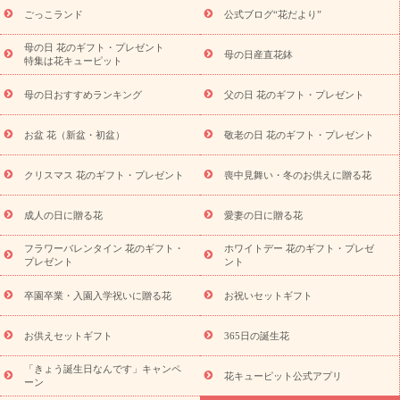
一覧
お祝い
開店・開業祝い
新築・引っ越し祝い
退職祝い
ごっこランド
公式ブログ“花だより”
結婚記念日
結婚祝い
出産祝い
退院祝い・快気祝い
還暦
祝い・長寿祝い
プチギフト
ペットのお祝いフラワー
お中
母の日 花のギフト・プレゼント
母の日産直花鉢
特集は花キューピット
元・暑中見舞い
敬老の日
お供え・お悔やみ
当日配達特急便
お供え
お供え・お悔やみ商品一覧
お供え・お悔やみの花
四
母の日おすすめランキング
父の日 花のギフト・プレゼント
十九日法要以降に贈る花
通夜・葬儀に贈る花
お供え お花とセッ
トギフト
お供え プリザーブドフラワー
ペットのお供えフラワー
お盆 花（新盆・初盆）
敬老の日 花のギフト・プレゼント
お盆（新盆・初盆）
その他
お祝い返し
お見舞い
お取り
寄せギフト
ビジネス用
ご自宅用
観葉植物
ミディ胡蝶蘭
クリスマス 花のギフト・プレゼント
喪中見舞い・冬のお供えに贈る花
スタイルから探す
プリザーブドフラワー
アレンジメント
花束
スタンド花
お祝い
お供え・お悔やみ
胡蝶蘭
胡蝶
成人の日に贈る花
愛妻の日に贈る花
蘭・花鉢
ミディ胡蝶蘭・お祝い
ミディ胡蝶蘭・お供え
世界初
の青色胡蝶蘭
観葉植物
観葉植物
産直多肉植物
プリザーブ
フラワーバレンタイン 花のギフト・
ホワイトデー 花のギフト・プレゼ
ドフラワー
お祝い
お供え・お悔やみ
花とセットギフト
セ
プレゼント
ント
ミオーダー
プチギフト（hanamore -ハナモア-）
花とみどりの
eギフト
花キューピットのeGfit
カラー
ピンク
イエローオ
卒園卒業・入園入学祝いに贈る花
お祝いセットギフト
予
レンジ
レッド
お花の種類
バラ
ユリ
トルコキキョウ
算から探す
お祝い
お祝い・
3000円～
お祝い・
4000円～
お供えセットギフト
365日の誕生花
お祝い・
5000円～
お祝い・
7000円～
お祝い・
10000円～
「きょう誕生日なんです」キャンペ
お供え・お悔やみ
お供え・お悔やみ・
3000円～
お供え・お
花キューピット公式アプリ
ーン
悔やみ・
5000円～
お供え・お悔やみ・
7000円～
お供え・お悔